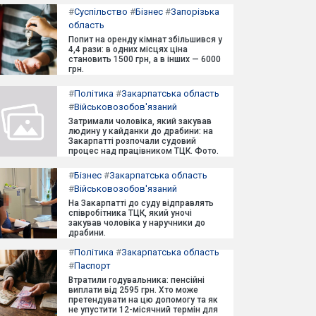
#
Суспільство
#
Бізнес
#
Запорізька
область
Попит на оренду кімнат збільшився у
4,4 рази: в одних місцях ціна
становить 1500 грн, а в інших — 6000
грн.
#
Політика
#
Закарпатська область
#
Військовозобов'язаний
Затримали чоловіка, який закував
людину у кайданки до драбини: на
Закарпатті розпочали судовий
процес над працівником ТЦК. Фото.
#
Бізнес
#
Закарпатська область
#
Військовозобов'язаний
На Закарпатті до суду відправлять
співробітника ТЦК, який уночі
закував чоловіка у наручники до
драбини.
#
Політика
#
Закарпатська область
#
Паспорт
Втратили годувальника: пенсійні
виплати від 2595 грн. Хто може
претендувати на цю допомогу та як
не упустити 12-місячний термін для