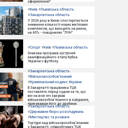
оформлення?
#
Київ
#
Львівська область
#
Закарпатська область
У 2026 році в Києві спостерігається
зниження кількості нових житлових
комплексів, що виходять на ринок,
на 40% - повідомляє "ЛУН".
#
Спорт
#
Київ
#
Львівська область
Знакова програма зустрічей
кваліфікаційного етапу Кубка
України з футболу.
#
Закарпатська область
#
Військовозобов'язаний
#
Кримінальний кодекс України
В Закарпатті працівника ТЦК
поставлять перед судом за те, що
він на всю ніч закував
військовозобов'язаного в кайданки,
прикувавши його до драбини.
#
Закарпатська область
#
Державне бюро розслідувань
#
Мистецтво та розваги
Тортури над військовозобов'язаним
у Закарпатті: співробітнику ТЦК