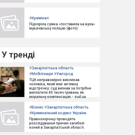
#
Кримінал
Підозріла сумка «поставила на вуха»
мукачівську поліцію (фото)
У тренді
#
Закарпатська область
#
Мобілізація
#
Ужгород
ТЦК неправомірно викликав
чоловіка, який має активну
відстрочку: суд визнав за потрібне
виплатити 40 тисяч гривень як
моральну компенсацію - sud.ua
#
Бізнес
#
Закарпатська область
#
Кримінальний кодекс України
Правоохоронці проводять
розслідування причин загибелі
коней в Закарпатській області.