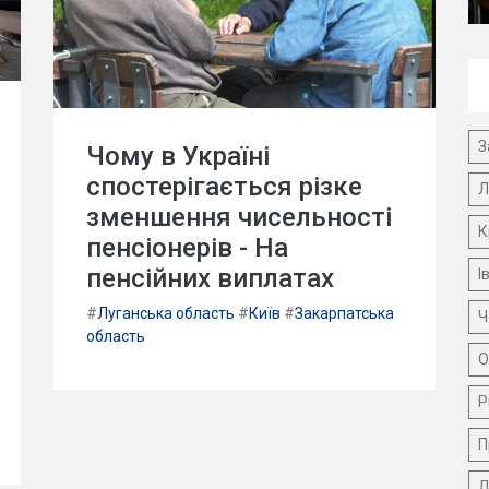
З
Чому в Україні
спостерігається різке
Л
зменшення чисельності
К
пенсіонерів - На
пенсійних виплатах
І
#
Луганська область
#
Київ
#
Закарпатська
Ч
область
О
Р
П
Д