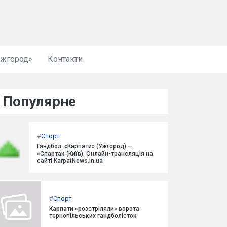
Ужгород»
Контакти
Популярне
#
Спорт
Гандбол. «Карпати» (Ужгород) —
«Спартак (Київ). Онлайн-трансляція на
сайті KarpatNews.in.ua
#
Спорт
Карпати «розстріляли» ворота
тернопільських гандболісток