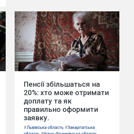
Пенсії збільшаться на
20%: хто може отримати
доплату та як
правильно оформити
заявку.
#
Львівська область
#
Закарпатська
область
#
Івано-Франківська область