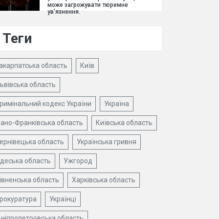
може загрожувати тюремне
ув'язнення.
Теги
акарпатська область
Київ
ьвівська область
римінальний кодекс України
Україна
вано-Франківська область
Київська область
ернівецька область
Українська гривня
деська область
Ужгород
івненська область
Харківська область
рокуратура
Українці
ніпропетровська область