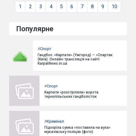
1
2
3
4
5
6
7
8
9
10
Популярне
#
Спорт
Гандбол. «Карпати» (Ужгород) — «Спартак
(Київ). Онлайн-трансляція на сайті
KarpatNews.in.ua
#
Спорт
Карпати «розстріляли» ворота
тернопільських гандболісток
#
Кримінал
Підозріла сумка «поставила на вуха»
мукачівську поліцію (фото)