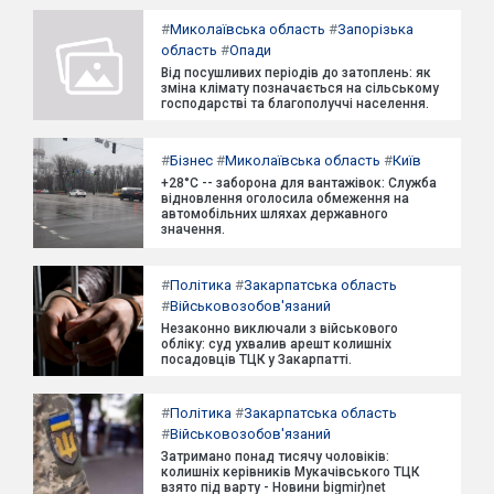
#
Миколаївська область
#
Запорізька
область
#
Опади
Від посушливих періодів до затоплень: як
зміна клімату позначається на сільському
господарстві та благополуччі населення.
#
Бізнес
#
Миколаївська область
#
Київ
+28°C -- заборона для вантажівок: Служба
відновлення оголосила обмеження на
автомобільних шляхах державного
значення.
#
Політика
#
Закарпатська область
#
Військовозобов'язаний
Незаконно виключали з військового
обліку: суд ухвалив арешт колишніх
посадовців ТЦК у Закарпатті.
#
Політика
#
Закарпатська область
#
Військовозобов'язаний
Затримано понад тисячу чоловіків:
колишніх керівників Мукачівського ТЦК
взято під варту - Новини bigmir)net