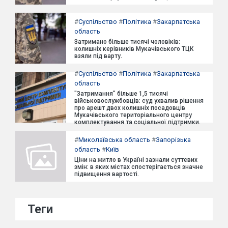
#
Суспільство
#
Політика
#
Закарпатська
область
Затримано більше тисячі чоловіків:
колишніх керівників Мукачівського ТЦК
взяли під варту.
#
Суспільство
#
Політика
#
Закарпатська
область
"Затримання" більше 1,5 тисячі
військовослужбовців: суд ухвалив рішення
про арешт двох колишніх посадовців
Мукачівського територіального центру
комплектування та соціальної підтримки.
#
Миколаївська область
#
Запорізька
область
#
Київ
Ціни на житло в Україні зазнали суттєвих
змін: в яких містах спостерігається значне
підвищення вартості.
Теги