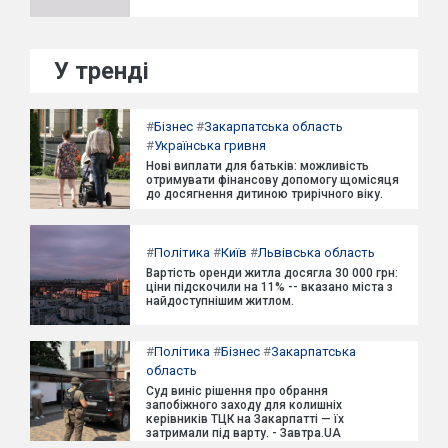
У тренді
#
Бізнес
#
Закарпатська область
#
Українська гривня
Нові виплати для батьків: можливість
отримувати фінансову допомогу щомісяця
до досягнення дитиною трирічного віку.
#
Політика
#
Київ
#
Львівська область
Вартість оренди житла досягла 30 000 грн:
ціни підскочили на 11% -- вказано міста з
найдоступнішим житлом.
#
Політика
#
Бізнес
#
Закарпатська
область
Суд виніс рішення про обрання
запобіжного заходу для колишніх
керівників ТЦК на Закарпатті — їх
затримали під варту. - Завтра.UA