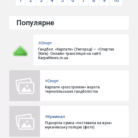
1
2
3
4
5
6
7
8
9
10
Популярне
#
Спорт
Гандбол. «Карпати» (Ужгород) — «Спартак
(Київ). Онлайн-трансляція на сайті
KarpatNews.in.ua
#
Спорт
Карпати «розстріляли» ворота
тернопільських гандболісток
#
Кримінал
Підозріла сумка «поставила на вуха»
мукачівську поліцію (фото)