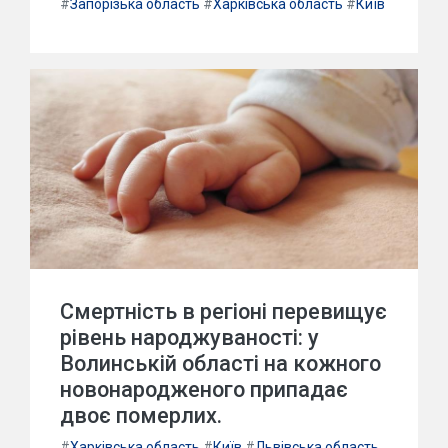
#
Запорізька область
#
Харківська область
#
Київ
Смертність в регіоні перевищує
рівень народжуваності: у
Волинській області на кожного
новонародженого припадає
двоє померлих.
#
Харківська область
#
Київ
#
Львівська область