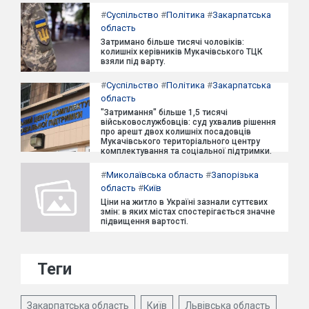
#
Суспільство
#
Політика
#
Закарпатська
область
Затримано більше тисячі чоловіків:
колишніх керівників Мукачівського ТЦК
взяли під варту.
#
Суспільство
#
Політика
#
Закарпатська
область
"Затримання" більше 1,5 тисячі
військовослужбовців: суд ухвалив рішення
про арешт двох колишніх посадовців
Мукачівського територіального центру
комплектування та соціальної підтримки.
#
Миколаївська область
#
Запорізька
область
#
Київ
Ціни на житло в Україні зазнали суттєвих
змін: в яких містах спостерігається значне
підвищення вартості.
Теги
Закарпатська область
Київ
Львівська область