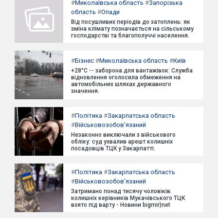
#
Миколаївська область
#
Запорізька
область
#
Опади
Від посушливих періодів до затоплень: як
зміна клімату позначається на сільському
господарстві та благополуччі населення.
#
Бізнес
#
Миколаївська область
#
Київ
+28°C -- заборона для вантажівок: Служба
відновлення оголосила обмеження на
автомобільних шляхах державного
значення.
#
Політика
#
Закарпатська область
#
Військовозобов'язаний
Незаконно виключали з військового
обліку: суд ухвалив арешт колишніх
посадовців ТЦК у Закарпатті.
#
Політика
#
Закарпатська область
#
Військовозобов'язаний
Затримано понад тисячу чоловіків:
колишніх керівників Мукачівського ТЦК
взято під варту - Новини bigmir)net