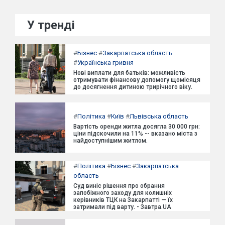
У тренді
#
Бізнес
#
Закарпатська область
#
Українська гривня
Нові виплати для батьків: можливість
отримувати фінансову допомогу щомісяця
до досягнення дитиною трирічного віку.
#
Політика
#
Київ
#
Львівська область
Вартість оренди житла досягла 30 000 грн:
ціни підскочили на 11% -- вказано міста з
найдоступнішим житлом.
#
Політика
#
Бізнес
#
Закарпатська
область
Суд виніс рішення про обрання
запобіжного заходу для колишніх
керівників ТЦК на Закарпатті — їх
затримали під варту. - Завтра.UA