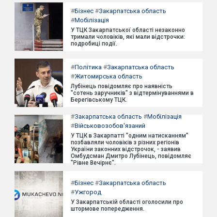
#
Бізнес
#
Закарпатська область
#
Мобілізація
У ТЦК Закарпатської області незаконно
тримали чоловіків, які мали відстрочки:
подробиці події.
#
Політика
#
Закарпатська область
#
Житомирська область
Лубінець повідомляє про наявність
"сотень заручників" з відтермінуваннями в
Берегівському ТЦК.
#
Закарпатська область
#
Мобілізація
#
Військовозобов'язаний
У ТЦК в Закарпатті "одним натисканням"
позбавляли чоловіків з різних регіонів
України законних відстрочок, - заявив
Омбудсман Дмитро Лубінець, повідомляє
"Рівне Вечірнє".
#
Бізнес
#
Закарпатська область
#
Ужгород
У Закарпатській області оголосили про
штормове попередження.