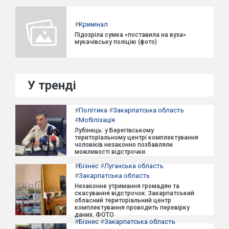
#
Кримінал
Підозріла сумка «поставила на вуха»
мукачівську поліцію (фото)
У тренді
#
Політика
#
Закарпатська область
#
Мобілізація
Лубінець: у Берегівському
територіальному центрі комплектування
чоловіків незаконно позбавляли
можливості відстрочки.
#
Бізнес
#
Луганська область
#
Закарпатська область
Незаконне утримання громадян та
скасування відстрочок: Закарпатський
обласний територіальний центр
комплектування проводить перевірку
даних. ФОТО
#
Бізнес
#
Закарпатська область