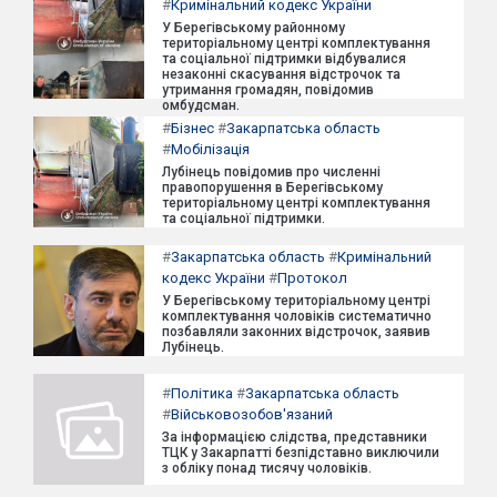
#
Кримінальний кодекс України
У Берегівському районному
територіальному центрі комплектування
та соціальної підтримки відбувалися
незаконні скасування відстрочок та
утримання громадян, повідомив
омбудсман.
#
Бізнес
#
Закарпатська область
#
Мобілізація
Лубінець повідомив про численні
правопорушення в Берегівському
територіальному центрі комплектування
та соціальної підтримки.
#
Закарпатська область
#
Кримінальний
кодекс України
#
Протокол
У Берегівському територіальному центрі
комплектування чоловіків систематично
позбавляли законних відстрочок, заявив
Лубінець.
#
Політика
#
Закарпатська область
#
Військовозобов'язаний
За інформацією слідства, представники
ТЦК у Закарпатті безпідставно виключили
з обліку понад тисячу чоловіків.