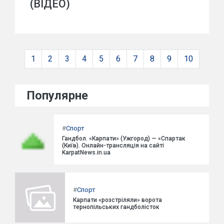
(ВІДЕО)
1
2
3
4
5
6
7
8
9
10
Популярне
#
Спорт
Гандбол. «Карпати» (Ужгород) — «Спартак
(Київ). Онлайн-трансляція на сайті
KarpatNews.in.ua
#
Спорт
Карпати «розстріляли» ворота
тернопільських гандболісток