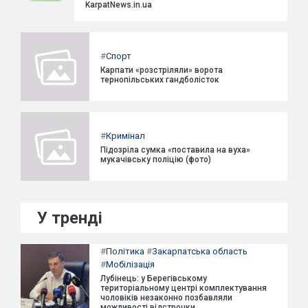
KarpatNews.in.ua
#
Спорт
Карпати «розстріляли» ворота
тернопільських гандболісток
#
Кримінал
Підозріла сумка «поставила на вуха»
мукачівську поліцію (фото)
У тренді
#
Політика
#
Закарпатська область
#
Мобілізація
Лубінець: у Берегівському
територіальному центрі комплектування
чоловіків незаконно позбавляли
можливості відстрочки.