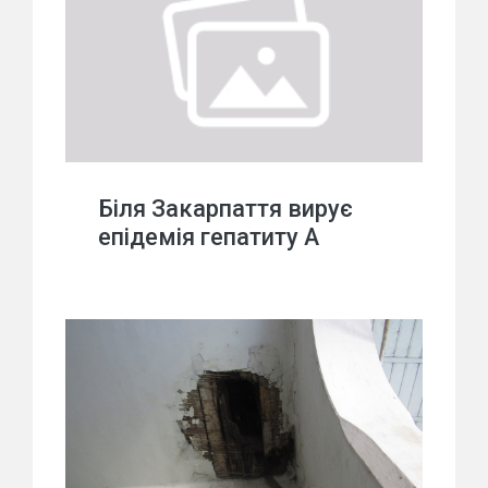
Біля Закарпаття вирує
епідемія гепатиту А