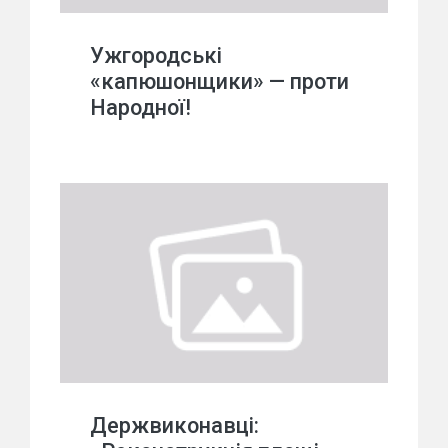
Ужгородські
«капюшонщики» — проти
Народної!
Держвиконавці: