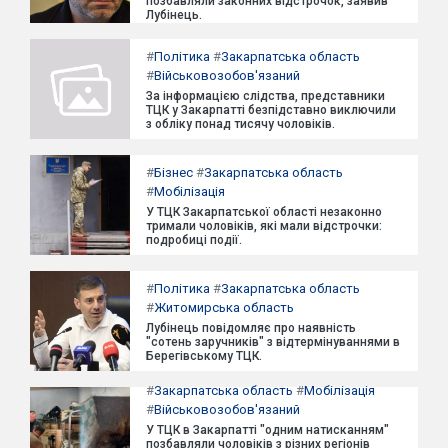
позбавляли законних відстрочок, заявив
Лубінець.
#
Політика
#
Закарпатська область
#
Військовозобов'язаний
За інформацією слідства, представники
ТЦК у Закарпатті безпідставно виключили
з обліку понад тисячу чоловіків.
#
Бізнес
#
Закарпатська область
#
Мобілізація
У ТЦК Закарпатської області незаконно
тримали чоловіків, які мали відстрочки:
подробиці події.
#
Політика
#
Закарпатська область
#
Житомирська область
Лубінець повідомляє про наявність
"сотень заручників" з відтермінуваннями в
Берегівському ТЦК.
#
Закарпатська область
#
Мобілізація
#
Військовозобов'язаний
У ТЦК в Закарпатті "одним натисканням"
позбавляли чоловіків з різних регіонів