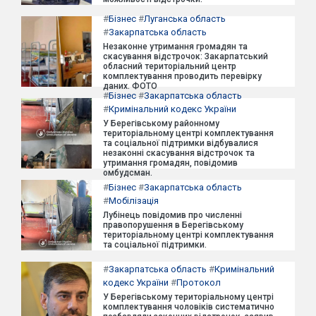
#
Бізнес
#
Луганська область
#
Закарпатська область
Незаконне утримання громадян та
скасування відстрочок: Закарпатський
обласний територіальний центр
комплектування проводить перевірку
даних. ФОТО
#
Бізнес
#
Закарпатська область
#
Кримінальний кодекс України
У Берегівському районному
територіальному центрі комплектування
та соціальної підтримки відбувалися
незаконні скасування відстрочок та
утримання громадян, повідомив
омбудсман.
#
Бізнес
#
Закарпатська область
#
Мобілізація
Лубінець повідомив про численні
правопорушення в Берегівському
територіальному центрі комплектування
та соціальної підтримки.
#
Закарпатська область
#
Кримінальний
кодекс України
#
Протокол
У Берегівському територіальному центрі
комплектування чоловіків систематично