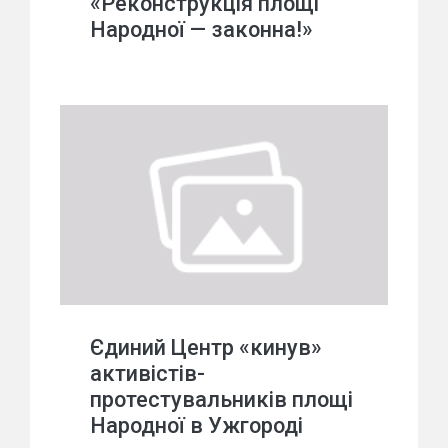
«Реконструкція площі
Народної — законна!»
Єдиний Центр «кинув»
активістів-
протестувальників площі
Народної в Ужгороді