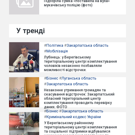
Підозріла сумка «поставила на вуха»
мукачівську поліцію (фото)
У тренді
#
Політика
#
Закарпатська область
#
Мобілізація
Лубінець: у Берегівському
територіальному центрі комплектування
чоловіків незаконно позбавляли
можливості відстрочки.
#
Бізнес
#
Луганська область
#
Закарпатська область
Незаконне утримання громадян та
скасування відстрочок: Закарпатський
обласний територіальний центр
комплектування проводить перевірку
даних. ФОТО
#
Бізнес
#
Закарпатська область
#
Кримінальний кодекс України
У Берегівському районному
територіальному центрі комплектування
та соціальної підтримки відбувалися