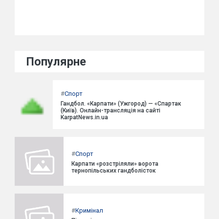
Популярне
#
Спорт
Гандбол. «Карпати» (Ужгород) — «Спартак
(Київ). Онлайн-трансляція на сайті
KarpatNews.in.ua
#
Спорт
Карпати «розстріляли» ворота
тернопільських гандболісток
#
Кримінал