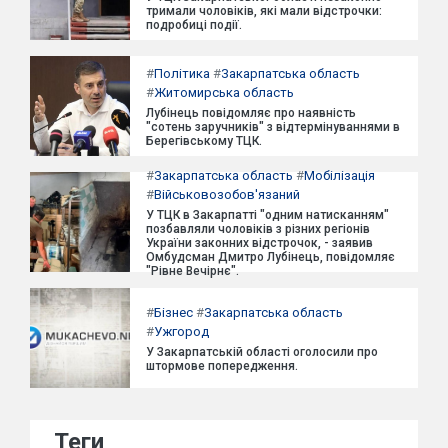
тримали чоловіків, які мали відстрочки:
подробиці події.
#
Політика
#
Закарпатська область
#
Житомирська область
Лубінець повідомляє про наявність
"сотень заручників" з відтермінуваннями в
Берегівському ТЦК.
#
Закарпатська область
#
Мобілізація
#
Військовозобов'язаний
У ТЦК в Закарпатті "одним натисканням"
позбавляли чоловіків з різних регіонів
України законних відстрочок, - заявив
Омбудсман Дмитро Лубінець, повідомляє
"Рівне Вечірнє".
#
Бізнес
#
Закарпатська область
#
Ужгород
У Закарпатській області оголосили про
штормове попередження.
Теги