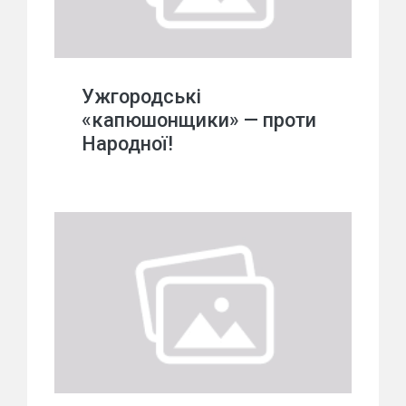
Ужгородські
«капюшонщики» — проти
Народної!