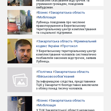
незаконні скасування відстрочок та
утримання громадян, повідомив
омбудсман.
#
Бізнес
#
Закарпатська область
#
Мобілізація
Лубінець повідомив про численні
правопорушення в Берегівському
територіальному центрі комплектування
та соціальної підтримки.
#
Закарпатська область
#
Кримінальний
кодекс України
#
Протокол
У Берегівському територіальному центрі
комплектування чоловіків систематично
позбавляли законних відстрочок, заявив
Лубінець.
#
Політика
#
Закарпатська область
#
Військовозобов'язаний
За інформацією слідства, представники
ТЦК у Закарпатті безпідставно виключили
з обліку понад тисячу чоловіків.
#
Бізнес
#
Закарпатська область
#
Мобілізація
У ТЦК Закарпатської області незаконно