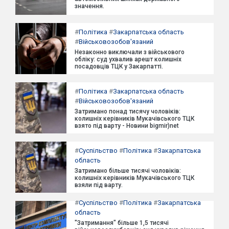
значення.
#
Політика
#
Закарпатська область
#
Військовозобов'язаний
Незаконно виключали з військового
обліку: суд ухвалив арешт колишніх
посадовців ТЦК у Закарпатті.
#
Політика
#
Закарпатська область
#
Військовозобов'язаний
Затримано понад тисячу чоловіків:
колишніх керівників Мукачівського ТЦК
взято під варту - Новини bigmir)net
#
Суспільство
#
Політика
#
Закарпатська
область
Затримано більше тисячі чоловіків:
колишніх керівників Мукачівського ТЦК
взяли під варту.
#
Суспільство
#
Політика
#
Закарпатська
область
"Затримання" більше 1,5 тисячі