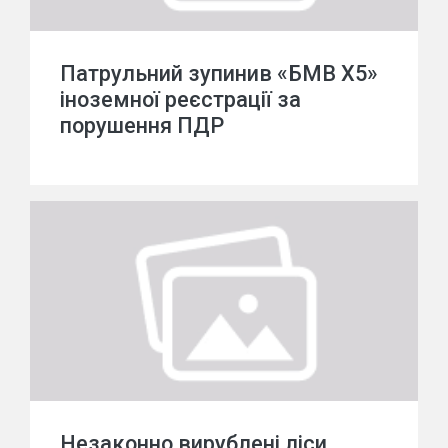
Патрульний зупинив «БМВ Х5»
іноземної реєстрації за
порушення ПДР
Незаконно вирублені ліси