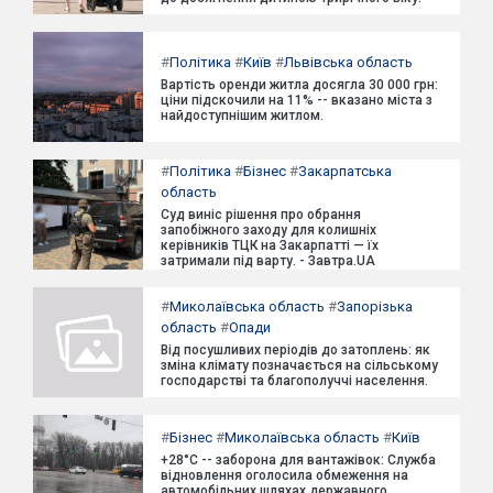
#
Політика
#
Київ
#
Львівська область
Вартість оренди житла досягла 30 000 грн:
ціни підскочили на 11% -- вказано міста з
найдоступнішим житлом.
#
Політика
#
Бізнес
#
Закарпатська
область
Суд виніс рішення про обрання
запобіжного заходу для колишніх
керівників ТЦК на Закарпатті — їх
затримали під варту. - Завтра.UA
#
Миколаївська область
#
Запорізька
область
#
Опади
Від посушливих періодів до затоплень: як
зміна клімату позначається на сільському
господарстві та благополуччі населення.
#
Бізнес
#
Миколаївська область
#
Київ
+28°C -- заборона для вантажівок: Служба
відновлення оголосила обмеження на
автомобільних шляхах державного