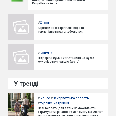
KarpatNews.in.ua
#
Спорт
Карпати «розстріляли» ворота
тернопільських гандболісток
#
Кримінал
Підозріла сумка «поставила на вуха»
мукачівську поліцію (фото)
У тренді
#
Бізнес
#
Закарпатська область
#
Українська гривня
Нові виплати для батьків: можливість
отримувати фінансову допомогу щомісяця
до досягнення дитиною трирічного віку.