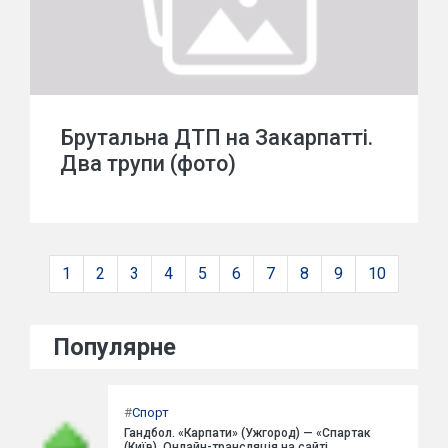
Брутальна ДТП на Закарпатті.
Два трупи (фото)
1
2
3
4
5
6
7
8
9
10
Популярне
#
Спорт
Гандбол. «Карпати» (Ужгород) — «Спартак
(Київ). Онлайн-трансляція на сайті