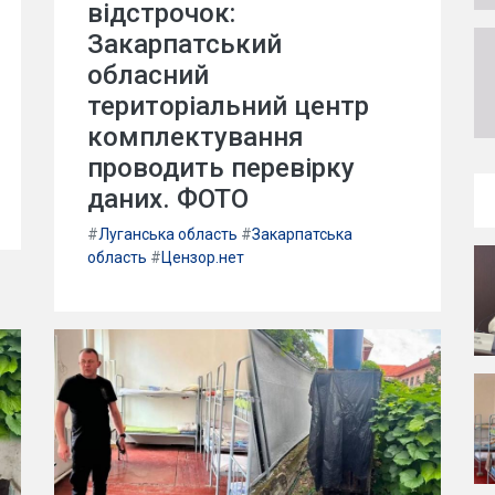
відстрочок:
Закарпатський
обласний
територіальний центр
комплектування
проводить перевірку
даних. ФОТО
#
Луганська область
#
Закарпатська
область
#
Цензор.нет