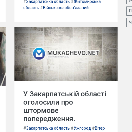
#
Закарпатська область
#
Житомирська
область
#
Військовозобов'язаний
П
Ч
У Закарпатській області
оголосили про
штормове
попередження.
#
Закарпатська область
#
Ужгород
#
Вітер