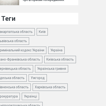
про штормове попередження.
Теги
акарпатська область
Київ
ьвівська область
римінальний кодекс України
Україна
вано-Франківська область
Київська область
ернівецька область
Українська гривня
деська область
Ужгород
івненська область
Харківська область
рокуратура
Українці
ніпропетровська область