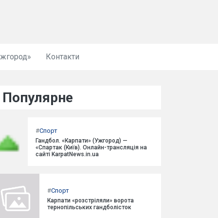
Ужгород»
Контакти
Популярне
#
Спорт
Гандбол. «Карпати» (Ужгород) —
«Спартак (Київ). Онлайн-трансляція на
сайті KarpatNews.in.ua
#
Спорт
Карпати «розстріляли» ворота
тернопільських гандболісток