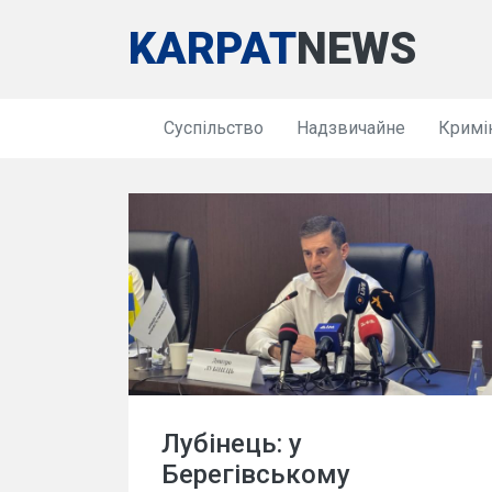
KARPAT
NEWS
Суспільство
Надзвичайне
Кримі
Лубінець: у
Берегівському