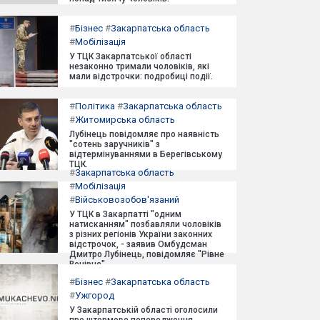
#
Бізнес
#
Закарпатська область
#
Мобілізація
У ТЦК Закарпатської області
незаконно тримали чоловіків, які
мали відстрочки: подробиці події.
#
Політика
#
Закарпатська область
#
Житомирська область
Лубінець повідомляє про наявність
"сотень заручників" з
відтермінуваннями в Берегівському
ТЦК.
#
Закарпатська область
#
Мобілізація
#
Військовозобов'язаний
У ТЦК в Закарпатті "одним
натисканням" позбавляли чоловіків
з різних регіонів України законних
відстрочок, - заявив Омбудсман
Дмитро Лубінець, повідомляє "Рівне
Вечірнє".
#
Бізнес
#
Закарпатська область
#
Ужгород
У Закарпатській області оголосили