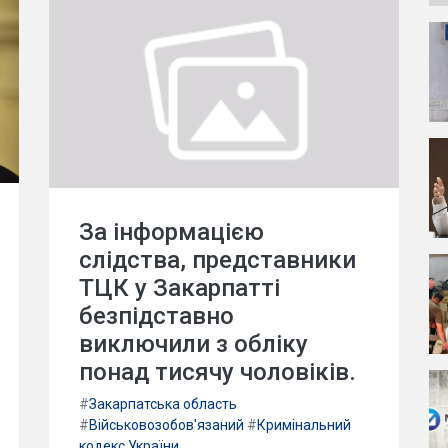
За інформацією
слідства, представники
ТЦК у Закарпатті
безпідставно
виключили з обліку
понад тисячу чоловіків.
#
Закарпатська область
#
Військовозобов'язаний
#
Кримінальний
кодекс України