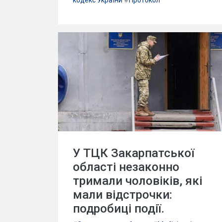
кодекс України
#
Протокол
У ТЦК Закарпатської
області незаконно
тримали чоловіків, які
мали відстрочки:
подробиці події.