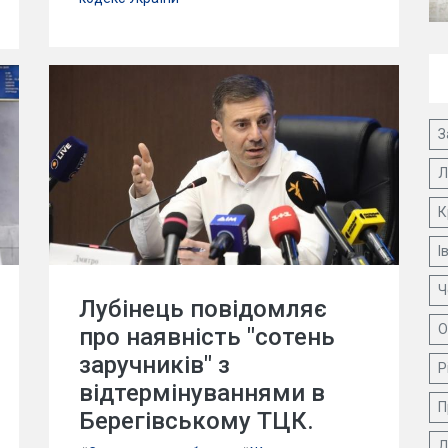
З
Л
К
І
Ч
Лубінець повідомляє
О
про наявність "сотень
заручників" з
Р
відтермінуваннями в
П
Берегівському ТЦК.
Д