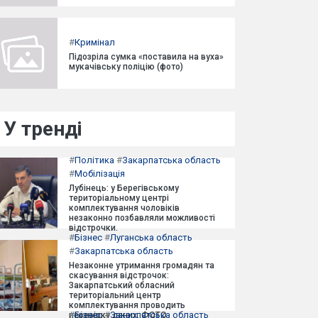
#
Кримінал
Підозріла сумка «поставила на вуха»
мукачівську поліцію (фото)
У тренді
#
Політика
#
Закарпатська область
#
Мобілізація
Лубінець: у Берегівському
територіальному центрі
комплектування чоловіків
незаконно позбавляли можливості
відстрочки.
#
Бізнес
#
Луганська область
#
Закарпатська область
Незаконне утримання громадян та
скасування відстрочок:
Закарпатський обласний
територіальний центр
комплектування проводить
#
Бізнес
#
Закарпатська область
перевірку даних. ФОТО