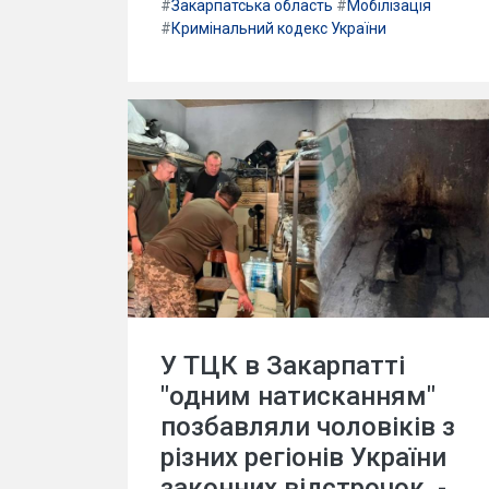
#
Закарпатська область
#
Мобілізація
#
Кримінальний кодекс України
У ТЦК в Закарпатті
"одним натисканням"
позбавляли чоловіків з
різних регіонів України
законних відстрочок, -