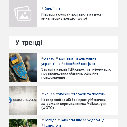
#
Кримінал
Підозріла сумка «поставила на вуха»
мукачівську поліцію (фото)
У тренді
#
Бізнес
#
політика та державне
управління
#
збройний конфлікт
Закарпатський ТЦК спростив інформацію
про проведення обшуків: офіційне
повідомлення.
#
Бізнес
#
злочин
#
товари та послуги
Нетверезий водій без прав: у Мукачеві
затримали кермувальника Volkswagen
(ФОТО)
#
Погода
#
Навколишнє середовище
#
Технології