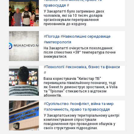
правосуддя
#
У Закарпатті було затримано двох
чоловіків, які за 10 тисяч доларів
організовували переправлення
призовників до кордону.
#
Погода
#
Навколишнє середовище
#
метеорологія
На Закарпатті очікується похолодання:
після спекотних +38° температура почне
знижуватися.
#
Технології
#
економіка, бізнес та фінанси
#
База користувачів "Київстар ТБ"
перевищила півмільйонну позначку, тоді
як Sweet.tv демонструє зростання, а Volia
та "Тріолан" стикаються з відтоком
абонентів.
#
Суспільство
#
конфлікт, війна та мир
#
злочинність, право та правосуддя
У Закарпатському територіальному центрі
комплектування спростували
повідомлення про проведення обшуків у
своїх структурних підрозділах.