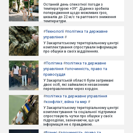
Останній день спекотної погоди з
температурою +39°: Діденко зробила
попередження щодо можливих гроз,
шквалів до 22 м/с та раптового зниження
температури.
#
Технології
#
політика та державне
управління
#
У Закарпатському територіальному центрі
комплектування спростували інформацію
про обшуки в своїх відділеннях.
#
Політика
#
політика та державне
управління
#
злочинність, право та
правосуддя
У Закарпатській області були затримані
двоє осіб, які займалися незаконним
переправленням через кордон.
#
політика та державне управління
#
конфлікт, війна та мир
#
У Закарпатському територіальному центрі
комплектування та соціальної підтримки
спростовують чутки про обшуки у своїх
підрозділах, зазначаючи, що ця
інформація не є правдивою.
#
Бізнес
#
злочинність, право та