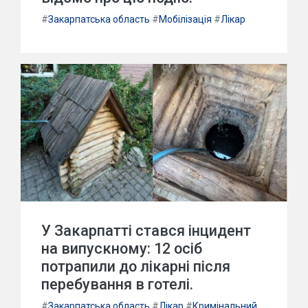
#
Закарпатська область
#
Мобілізація
#
Лікар
У Закарпатті стався інцидент
на випускному: 12 осіб
потрапили до лікарні після
перебування в готелі.
#
Закарпатська область
#
Лікар
#
Кримінальний