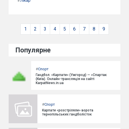
#
Лікар
1
2
3
4
5
6
7
8
9
Популярне
#
Спорт
Гандбол. «Карпати» (Ужгород) — «Спартак
(Київ). Онлайн-трансляція на сайті
KarpatNews.in.ua
#
Спорт
Карпати «розстріляли» ворота
тернопільських гандболісток