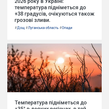
2026 року в Україні:
температура підніметься до
+38 градусів, очікуються також
грозові зливи.
#
Дощ
#
Луганська область
#
Опади
Температура підніметься до
+35° в деяких регіонах, в той