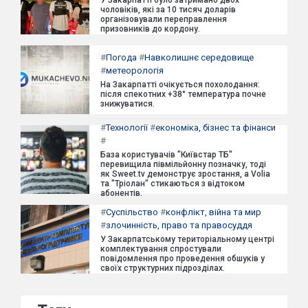
У Закарпатті було затримано двох
чоловіків, які за 10 тисяч доларів
організовували переправлення
призовників до кордону.
#
Погода
#
Навколишнє середовище
#
метеорологія
На Закарпатті очікується похолодання:
після спекотних +38° температура почне
знижуватися.
#
Технології
#
економіка, бізнес та фінанси
#
База користувачів "Київстар ТБ"
перевищила півмільйонну позначку, тоді
як Sweet.tv демонструє зростання, а Volia
та "Тріолан" стикаються з відтоком
абонентів.
#
Суспільство
#
конфлікт, війна та мир
#
злочинність, право та правосуддя
У Закарпатському територіальному центрі
комплектування спростували
повідомлення про проведення обшуків у
своїх структурних підрозділах.