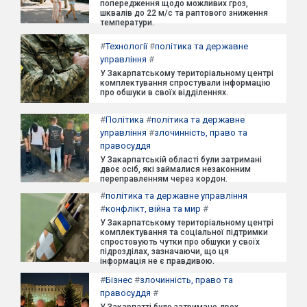
попередження щодо можливих гроз,
шквалів до 22 м/с та раптового зниження
температури.
#
Технології
#
політика та державне
управління
#
У Закарпатському територіальному центрі
комплектування спростували інформацію
про обшуки в своїх відділеннях.
#
Політика
#
політика та державне
управління
#
злочинність, право та
правосуддя
У Закарпатській області були затримані
двоє осіб, які займалися незаконним
переправленням через кордон.
#
політика та державне управління
#
конфлікт, війна та мир
#
У Закарпатському територіальному центрі
комплектування та соціальної підтримки
спростовують чутки про обшуки у своїх
підрозділах, зазначаючи, що ця
інформація не є правдивою.
#
Бізнес
#
злочинність, право та
правосуддя
#