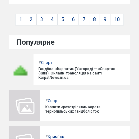
1
2
3
4
5
6
7
8
9
10
Популярне
#
Спорт
Гандбол. «Карпати» (Ужгород) — «Спартак
(Київ). Онлайн-трансляція на сайті
KarpatNews.in.ua
#
Спорт
Карпати «розстріляли» ворота
тернопільських гандболісток
#
Кримінал