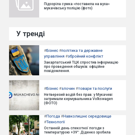
Підозріла сумка «поставила на вуха»
мукачівську поліцію (фото)
У тренді
#
Бізнес
#
політика та державне
управління
#
збройний конфлікт
Закарпатський ТЦК спростив інформацію
про проведення обшуків: офіційне
повідомлення.
#
Бізнес
#
злочин
#
товари та послуги
Нетверезий водій без прав: у Мукачеві
затримали кермувальника Volkswagen
(ФОТО)
#
Погода
#
Навколишнє середовище
#
Технології
Останній день спекотної погоди з
температурою +39°: Діденко зробила