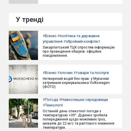
У тренді
#
Бізнес
#
політика та державне
управління
#
збройний конфлікт
Закарпатський ТЦК спростив інформацію
про проведення обшуків: офіційне
повідомлення.
#
Бізнес
#
злочин
#
товари та послуги
Нетверезий водій без прав: у Мукачеві
затримали кермувальника Volkswagen
(ФОТО)
#
Погода
#
Навколишнє середовище
#
Технології
Останній день спекотної погоди з
температурою +39°: Діденко зробила
попередження щодо можливих гроз,
шквалів до 22 м/с та раптового зниження
температури.