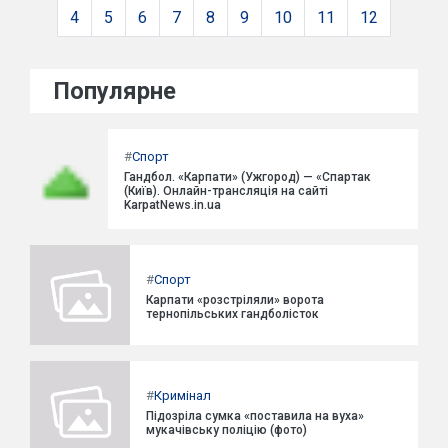
4
5
6
7
8
9
10
11
12
Популярне
#
Спорт
Гандбол. «Карпати» (Ужгород) — «Спартак
(Київ). Онлайн-трансляція на сайті
KarpatNews.in.ua
#
Спорт
Карпати «розстріляли» ворота
тернопільських гандболісток
#
Кримінал
Підозріла сумка «поставила на вуха»
мукачівську поліцію (фото)