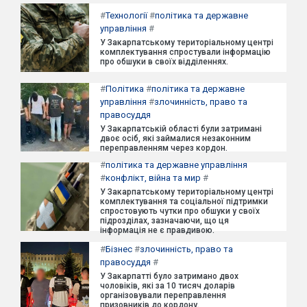
#
Технології
#
політика та державне
управління
#
У Закарпатському територіальному центрі
комплектування спростували інформацію
про обшуки в своїх відділеннях.
#
Політика
#
політика та державне
управління
#
злочинність, право та
правосуддя
У Закарпатській області були затримані
двоє осіб, які займалися незаконним
переправленням через кордон.
#
політика та державне управління
#
конфлікт, війна та мир
#
У Закарпатському територіальному центрі
комплектування та соціальної підтримки
спростовують чутки про обшуки у своїх
підрозділах, зазначаючи, що ця
інформація не є правдивою.
#
Бізнес
#
злочинність, право та
правосуддя
#
У Закарпатті було затримано двох
чоловіків, які за 10 тисяч доларів
організовували переправлення
призовників до кордону.