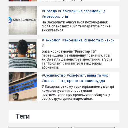
#
Погода
#
Навколишнє середовище
#
метеорологія
На Закарпатті очікується похолодання:
після спекотних +38° температура почне
знижуватися.
#
Технології
#
економіка, бізнес та фінанси
#
База користувачів "Київстар ТБ"
перевищила півмільйонну позначку, тоді
як Sweet.tv демонструє зростання, а Volia
та "Тріолан" стикаються з відтоком
абонентів.
#
Суспільство
#
конфлікт, війна та мир
#
злочинність, право та правосуддя
У Закарпатському територіальному центрі
комплектування спростували
повідомлення про проведення обшуків у
своїх структурних підрозділах.
Теги