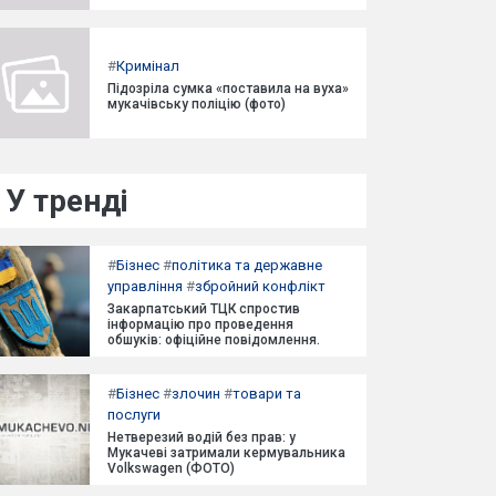
#
Кримінал
Підозріла сумка «поставила на вуха»
мукачівську поліцію (фото)
У тренді
#
Бізнес
#
політика та державне
управління
#
збройний конфлікт
Закарпатський ТЦК спростив
інформацію про проведення
обшуків: офіційне повідомлення.
#
Бізнес
#
злочин
#
товари та
послуги
Нетверезий водій без прав: у
Мукачеві затримали кермувальника
Volkswagen (ФОТО)