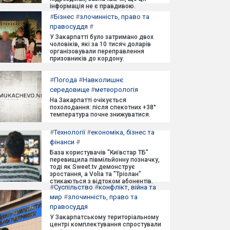
інформація не є правдивою.
#
Бізнес
#
злочинність, право та
правосуддя
#
У Закарпатті було затримано двох
чоловіків, які за 10 тисяч доларів
організовували переправлення
призовників до кордону.
#
Погода
#
Навколишнє
середовище
#
метеорологія
На Закарпатті очікується
похолодання: після спекотних +38°
температура почне знижуватися.
#
Технології
#
економіка, бізнес та
фінанси
#
База користувачів "Київстар ТБ"
перевищила півмільйонну позначку,
тоді як Sweet.tv демонструє
зростання, а Volia та "Тріолан"
стикаються з відтоком абонентів.
#
Суспільство
#
конфлікт, війна та
мир
#
злочинність, право та
правосуддя
У Закарпатському територіальному
центрі комплектування спростували