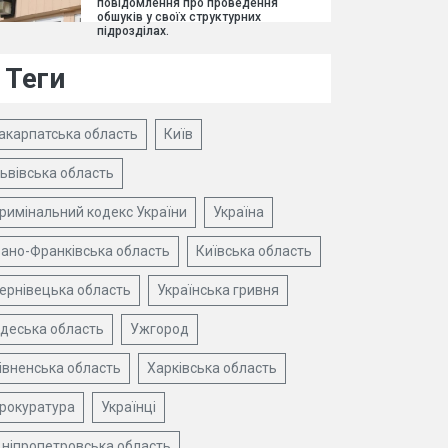
повідомлення про проведення
обшуків у своїх структурних
підрозділах.
Теги
акарпатська область
Київ
ьвівська область
римінальний кодекс України
Україна
вано-Франківська область
Київська область
ернівецька область
Українська гривня
деська область
Ужгород
івненська область
Харківська область
рокуратура
Українці
ніпропетровська область