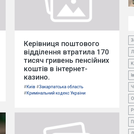
З
Керівниця поштового
відділення втратила 170
Л
тисяч гривень пенсійних
К
коштів в інтернет-
І
казино.
#
Київ
#
Закарпатська область
Ч
#
Кримінальний кодекс України
О
Р
П
Д