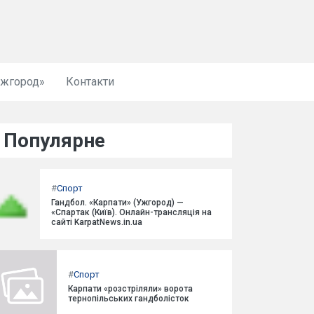
Ужгород»
Контакти
Популярне
#
Спорт
Гандбол. «Карпати» (Ужгород) —
«Спартак (Київ). Онлайн-трансляція на
сайті KarpatNews.in.ua
#
Спорт
Карпати «розстріляли» ворота
тернопільських гандболісток