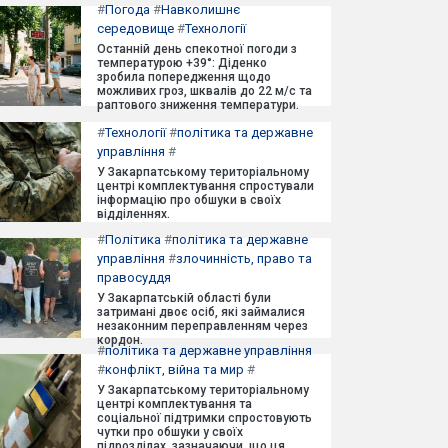
#
Погода
#
Навколишнє
середовище
#
Технології
Останній день спекотної погоди з
температурою +39°: Діденко
зробила попередження щодо
можливих гроз, шквалів до 22 м/с та
раптового зниження температури.
#
Технології
#
політика та державне
управління
#
У Закарпатському територіальному
центрі комплектування спростували
інформацію про обшуки в своїх
відділеннях.
#
Політика
#
політика та державне
управління
#
злочинність, право та
правосуддя
У Закарпатській області були
затримані двоє осіб, які займалися
незаконним переправленням через
кордон.
#
політика та державне управління
#
конфлікт, війна та мир
#
У Закарпатському територіальному
центрі комплектування та
соціальної підтримки спростовують
чутки про обшуки у своїх
підрозділах, зазначаючи, що ця