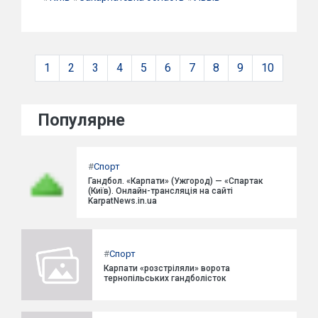
1
2
3
4
5
6
7
8
9
10
Популярне
#
Спорт
Гандбол. «Карпати» (Ужгород) — «Спартак
(Київ). Онлайн-трансляція на сайті
KarpatNews.in.ua
#
Спорт
Карпати «розстріляли» ворота
тернопільських гандболісток