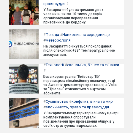
правосуддя
#
У Закарпатті було затримано двох
чоловіків, які за 10 тисяч доларів
організовували переправлення
призовників до кордону.
#
Погода
#
Навколишнє середовище
#
метеорологія
На Закарпатті очікується похолодання:
після спекотних +38° температура почне
знижуватися.
#
Технології
#
економіка, бізнес та фінанси
#
База користувачів "Київстар ТБ"
перевищила півмільйонну позначку, тоді
як Sweet.tv демонструє зростання, а Volia
та "Тріолан" стикаються з відтоком
абонентів.
#
Суспільство
#
конфлікт, війна та мир
#
злочинність, право та правосуддя
У Закарпатському територіальному центрі
комплектування спростували
повідомлення про проведення обшуків у
своїх структурних підрозділах.