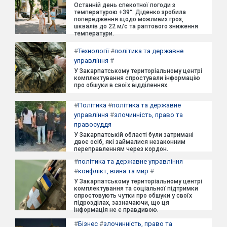
Останній день спекотної погоди з
температурою +39°: Діденко зробила
попередження щодо можливих гроз,
шквалів до 22 м/с та раптового зниження
температури.
#
Технології
#
політика та державне
управління
#
У Закарпатському територіальному центрі
комплектування спростували інформацію
про обшуки в своїх відділеннях.
#
Політика
#
політика та державне
управління
#
злочинність, право та
правосуддя
У Закарпатській області були затримані
двоє осіб, які займалися незаконним
переправленням через кордон.
#
політика та державне управління
#
конфлікт, війна та мир
#
У Закарпатському територіальному центрі
комплектування та соціальної підтримки
спростовують чутки про обшуки у своїх
підрозділах, зазначаючи, що ця
інформація не є правдивою.
#
Бізнес
#
злочинність, право та