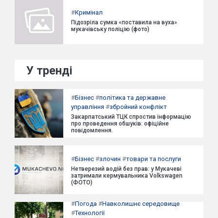
#
Кримінал
Підозріла сумка «поставила на вуха»
мукачівську поліцію (фото)
У тренді
#
Бізнес
#
політика та державне
управління
#
збройний конфлікт
Закарпатський ТЦК спростив інформацію
про проведення обшуків: офіційне
повідомлення.
#
Бізнес
#
злочин
#
товари та послуги
Нетверезий водій без прав: у Мукачеві
затримали кермувальника Volkswagen
(ФОТО)
#
Погода
#
Навколишнє середовище
#
Технології