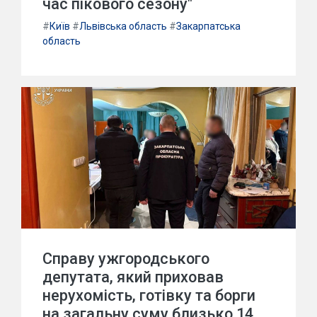
час пікового сезону"
#
Київ
#
Львівська область
#
Закарпатська
область
Справу ужгородського
депутата, який приховав
нерухомість, готівку та борги
на загальну суму близько 14