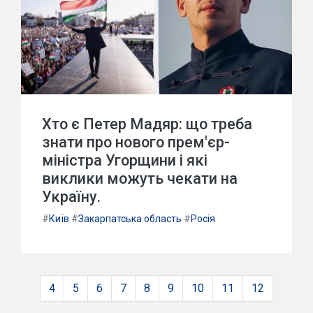
Хто є Петер Мадяр: що треба
знати про нового прем'єр-
міністра Угорщини і які
виклики можуть чекати на
Україну.
#
Київ
#
Закарпатська область
#
Росія
4
5
6
7
8
9
10
11
12