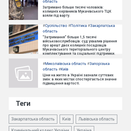
область
Затримано більше тисячі чоловіків:
колишніх керівників Мукачівського ТЦК
взяли під варту.
#
Суспільство
#
Політика
#
Закарпатська
область
"Затримання" більше 1,5 тисячі
військовослужбовців: суд ухвалив рішення
про арешт двох колишніх посадовців
Мукачівського територіального центру
комплектування та соціальної підтримки.
#
Миколаївська область
#
Запорізька
область
#
Київ
Ціни на житло в Україні зазнали суттєвих
змін: в яких містах спостерігається значне
підвищення вартості.
Теги
Закарпатська область
Київ
Львівська область
Кримінальний кодекс України
Україна