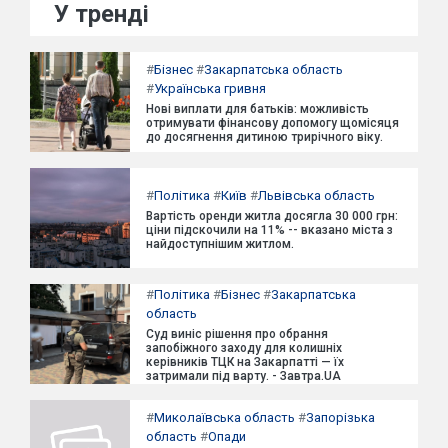
У тренді
#
Бізнес
#
Закарпатська область
#
Українська гривня
Нові виплати для батьків: можливість
отримувати фінансову допомогу щомісяця
до досягнення дитиною трирічного віку.
#
Політика
#
Київ
#
Львівська область
Вартість оренди житла досягла 30 000 грн:
ціни підскочили на 11% -- вказано міста з
найдоступнішим житлом.
#
Політика
#
Бізнес
#
Закарпатська
область
Суд виніс рішення про обрання
запобіжного заходу для колишніх
керівників ТЦК на Закарпатті — їх
затримали під варту. - Завтра.UA
#
Миколаївська область
#
Запорізька
область
#
Опади