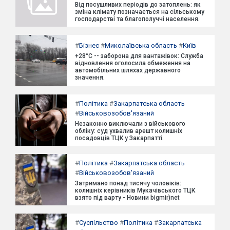
Від посушливих періодів до затоплень: як
зміна клімату позначається на сільському
господарстві та благополуччі населення.
#
Бізнес
#
Миколаївська область
#
Київ
+28°C -- заборона для вантажівок: Служба
відновлення оголосила обмеження на
автомобільних шляхах державного
значення.
#
Політика
#
Закарпатська область
#
Військовозобов'язаний
Незаконно виключали з військового
обліку: суд ухвалив арешт колишніх
посадовців ТЦК у Закарпатті.
#
Політика
#
Закарпатська область
#
Військовозобов'язаний
Затримано понад тисячу чоловіків:
колишніх керівників Мукачівського ТЦК
взято під варту - Новини bigmir)net
#
Суспільство
#
Політика
#
Закарпатська