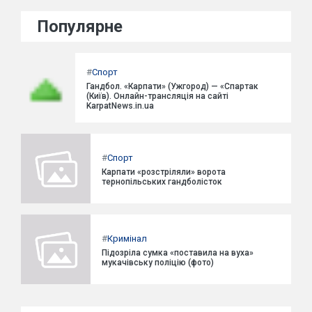
Популярне
#
Спорт
Гандбол. «Карпати» (Ужгород) — «Спартак
(Київ). Онлайн-трансляція на сайті
KarpatNews.in.ua
#
Спорт
Карпати «розстріляли» ворота
тернопільських гандболісток
#
Кримінал
Підозріла сумка «поставила на вуха»
мукачівську поліцію (фото)