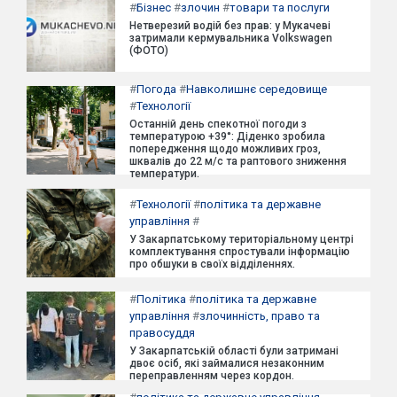
#
Бізнес
#
злочин
#
товари та послуги
Нетверезий водій без прав: у Мукачеві
затримали кермувальника Volkswagen
(ФОТО)
#
Погода
#
Навколишнє середовище
#
Технології
Останній день спекотної погоди з
температурою +39°: Діденко зробила
попередження щодо можливих гроз,
шквалів до 22 м/с та раптового зниження
температури.
#
Технології
#
політика та державне
управління
#
У Закарпатському територіальному центрі
комплектування спростували інформацію
про обшуки в своїх відділеннях.
#
Політика
#
політика та державне
управління
#
злочинність, право та
правосуддя
У Закарпатській області були затримані
двоє осіб, які займалися незаконним
переправленням через кордон.