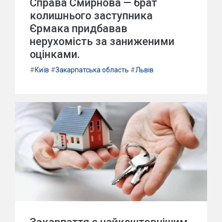
Справа Смирнова — брат
колишнього заступника
Єрмака придбавав
нерухомість за заниженими
оцінками.
#
Київ
#
Закарпатська область
#
Львів