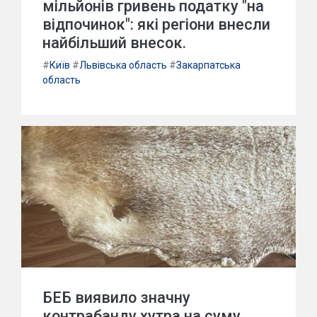
мільйонів гривень податку "на
відпочинок": які регіони внесли
найбільший внесок.
#
Київ
#
Львівська область
#
Закарпатська
область
БЕБ виявило значну
контрабанду хутра на суму