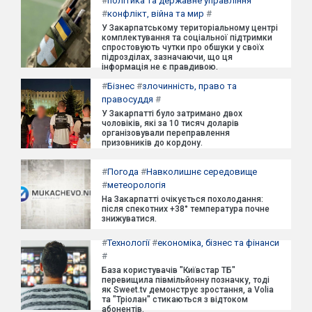
#
політика та державне управління
#
конфлікт, війна та мир
#
У Закарпатському територіальному центрі
комплектування та соціальної підтримки
спростовують чутки про обшуки у своїх
підрозділах, зазначаючи, що ця
інформація не є правдивою.
#
Бізнес
#
злочинність, право та
правосуддя
#
У Закарпатті було затримано двох
чоловіків, які за 10 тисяч доларів
організовували переправлення
призовників до кордону.
#
Погода
#
Навколишнє середовище
#
метеорологія
На Закарпатті очікується похолодання:
після спекотних +38° температура почне
знижуватися.
#
Технології
#
економіка, бізнес та фінанси
#
База користувачів "Київстар ТБ"
перевищила півмільйонну позначку, тоді
як Sweet.tv демонструє зростання, а Volia
та "Тріолан" стикаються з відтоком
абонентів.