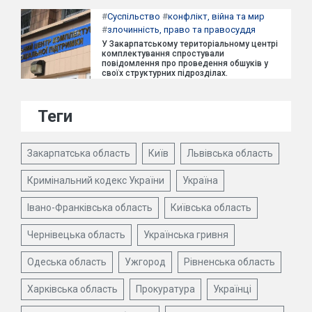
#
Суспільство
#
конфлікт, війна та мир
#
злочинність, право та правосуддя
У Закарпатському територіальному центрі
комплектування спростували
повідомлення про проведення обшуків у
своїх структурних підрозділах.
Теги
Закарпатська область
Київ
Львівська область
Кримінальний кодекс України
Україна
Івано-Франківська область
Київська область
Чернівецька область
Українська гривня
Одеська область
Ужгород
Рівненська область
Харківська область
Прокуратура
Українці