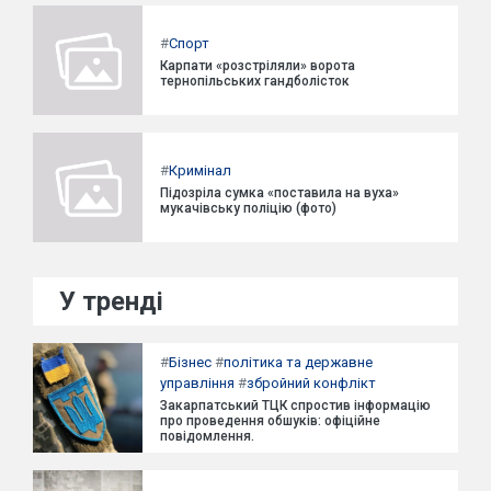
#
Спорт
Карпати «розстріляли» ворота
тернопільських гандболісток
#
Кримінал
Підозріла сумка «поставила на вуха»
мукачівську поліцію (фото)
У тренді
#
Бізнес
#
політика та державне
управління
#
збройний конфлікт
Закарпатський ТЦК спростив інформацію
про проведення обшуків: офіційне
повідомлення.