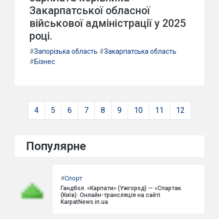
Закарпатської обласної
військової адміністрації у 2025
році.
#
Запорізька область
#
Закарпатська область
#
Бізнес
4
5
6
7
8
9
10
11
12
Популярне
#
Спорт
Гандбол. «Карпати» (Ужгород) — «Спартак
(Київ). Онлайн-трансляція на сайті
KarpatNews.in.ua