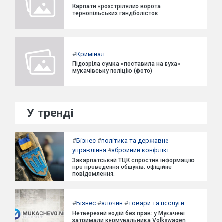
Карпати «розстріляли» ворота
тернопільських гандболісток
#
Кримінал
Підозріла сумка «поставила на вуха»
мукачівську поліцію (фото)
У тренді
#
Бізнес
#
політика та державне
управління
#
збройний конфлікт
Закарпатський ТЦК спростив інформацію
про проведення обшуків: офіційне
повідомлення.
#
Бізнес
#
злочин
#
товари та послуги
Нетверезий водій без прав: у Мукачеві
затримали кермувальника Volkswagen