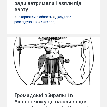
ради затримали і взяли під
варту.
#
Закарпатська область
#
Досудове
розслідування
#
Ужгород
Громадські вбиральні в
Україні: чому це важливо для