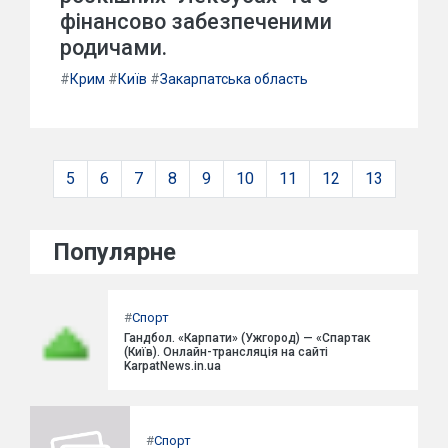
фінансово забезпеченими
родичами.
#
Крим
#
Київ
#
Закарпатська область
5
6
7
8
9
10
11
12
13
Популярне
#
Спорт
Гандбол. «Карпати» (Ужгород) — «Спартак
(Київ). Онлайн-трансляція на сайті
KarpatNews.in.ua
#
Спорт