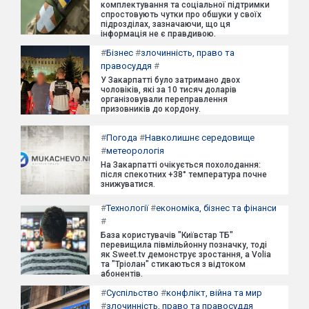
комплектування та соціальної підтримки
спростовують чутки про обшуки у своїх
підрозділах, зазначаючи, що ця
інформація не є правдивою.
#
Бізнес
#
злочинність, право та
правосуддя
#
У Закарпатті було затримано двох
чоловіків, які за 10 тисяч доларів
організовували переправлення
призовників до кордону.
#
Погода
#
Навколишнє середовище
#
метеорологія
На Закарпатті очікується похолодання:
після спекотних +38° температура почне
знижуватися.
#
Технології
#
економіка, бізнес та фінанси
#
База користувачів "Київстар ТБ"
перевищила півмільйонну позначку, тоді
як Sweet.tv демонструє зростання, а Volia
та "Тріолан" стикаються з відтоком
абонентів.
#
Суспільство
#
конфлікт, війна та мир
#
злочинність, право та правосуддя