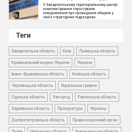
У Закарпатському територіальному центрі
комплектування спростували
повідомлення про проведення обшуків у
своїх структурних підрозділах.
Теги
Закарпатська область
Київ
Львівська область
Кримінальний кодекс України
Україна
Івано-Франківська область
Київська область
Чернівецька область
Українська гривня
Одеська область
Ужгород
Рівненська область
Харківська область
Прокуратура
Українці
Дніпропетровська область
Правоохоронний орган
Львів
Черкаська область
Хмельницька область