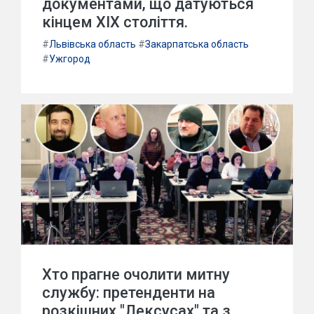
документами, що датуються
кінцем XIX століття.
#
Львівська область
#
Закарпатська область
#
Ужгород
Хто прагне очолити митну
службу: претенденти на
розкішних "Лексусах" та з