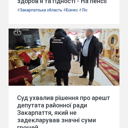
здоров'я та гідності - На пенсії
#
Закарпатська область
#
Бізнес
#
Ліс
Суд ухвалив рішення про арешт
депутата районної ради
Закарпаття, який не
задекларував значні суми
грошей.