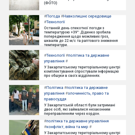
(ФОТО)
#
Погода
#
Навколишнє середовище
#
Технології
Останній день спекотної погоди з
температурою +39°: Діденко зробила
попередження щодо можливих гроз,
шквалів до 22 м/с та раптового зниження
температури.
#
Технології
#
політика та державне
управління
#
У Закарпатському територіальному центрі
комплектування спростували інформацію
про обшуки в своїх відділеннях.
#
Політика
#
політика та державне
управління
#
злочинність, право та
правосуддя
У Закарпатській області були затримані
двоє осіб, які займалися незаконним
переправленням через кордон.
#
політика та державне управління
#
конфлікт, війна та мир
#
У Закарпатському територіальному центрі