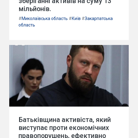
зберіганні активів на суму 13
мільйонів.
#
Миколаївська область
#
Київ
#
Закарпатська
область
Батьківщина активіста, який
виступає проти економічних
правопорушень, ефективно