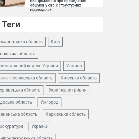
повідомлення про проведення
обшуків у своїх структурних
підрозділах.
Теги
акарпатська область
Київ
ьвівська область
римінальний кодекс України
Україна
вано-Франківська область
Київська область
ернівецька область
Українська гривня
деська область
Ужгород
івненська область
Харківська область
рокуратура
Українці
ніпропетровська область