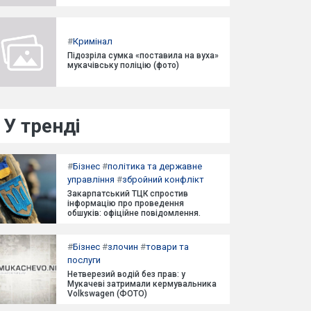
#
Кримінал
Підозріла сумка «поставила на вуха»
мукачівську поліцію (фото)
У тренді
#
Бізнес
#
політика та державне
управління
#
збройний конфлікт
Закарпатський ТЦК спростив
інформацію про проведення
обшуків: офіційне повідомлення.
#
Бізнес
#
злочин
#
товари та
послуги
Нетверезий водій без прав: у
Мукачеві затримали кермувальника
Volkswagen (ФОТО)