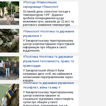
#
Погода
#
Навколишнє
середовище
#
Технології
Останній день спекотної погоди з
температурою +39°: Діденко
зробила попередження щодо
можливих гроз, шквалів до 22 м/с та
раптового зниження температури.
#
Технології
#
політика та державне
управління
#
У Закарпатському територіальному
центрі комплектування спростували
інформацію про обшуки в своїх
відділеннях.
#
Політика
#
політика та державне
управління
#
злочинність, право та
правосуддя
У Закарпатській області були
затримані двоє осіб, які займалися
незаконним переправленням через
кордон.
#
політика та державне управління
#
конфлікт, війна та мир
#
У Закарпатському територіальному
центрі комплектування та
соціальної підтримки спростовують
чутки про обшуки у своїх
підрозділах, зазначаючи, що ця