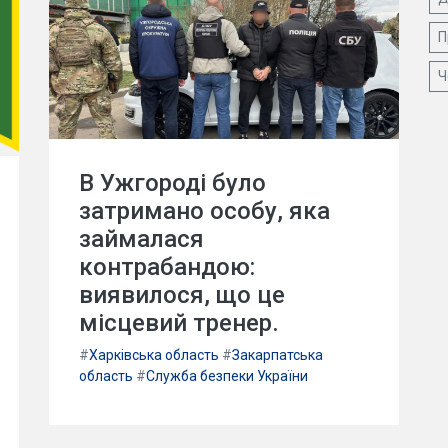
П
Ч
В Ужгороді було
затримано особу, яка
займалася
контрабандою:
виявилося, що це
місцевий тренер.
#
Харківська область
#
Закарпатська
область
#
Служба безпеки України