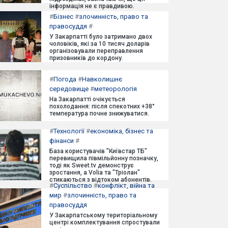
інформація не є правдивою.
#
Бізнес
#
злочинність, право та
правосуддя
#
У Закарпатті було затримано двох
чоловіків, які за 10 тисяч доларів
організовували переправлення
призовників до кордону.
#
Погода
#
Навколишнє
середовище
#
метеорологія
На Закарпатті очікується
похолодання: після спекотних +38°
температура почне знижуватися.
#
Технології
#
економіка, бізнес та
фінанси
#
База користувачів "Київстар ТБ"
перевищила півмільйонну позначку,
тоді як Sweet.tv демонструє
зростання, а Volia та "Тріолан"
стикаються з відтоком абонентів.
#
Суспільство
#
конфлікт, війна та
мир
#
злочинність, право та
правосуддя
У Закарпатському територіальному
центрі комплектування спростували