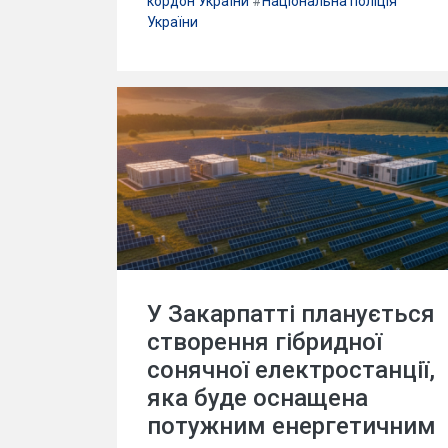
кордон України
#
Національна поліція
України
У Закарпатті планується
створення гібридної
сонячної електростанції,
яка буде оснащена
потужним енергетичним