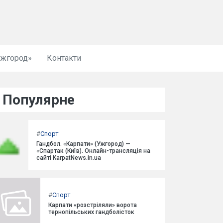
Ужгород»
Контакти
Популярне
#
Спорт
Гандбол. «Карпати» (Ужгород) —
«Спартак (Київ). Онлайн-трансляція на
сайті KarpatNews.in.ua
#
Спорт
Карпати «розстріляли» ворота
тернопільських гандболісток