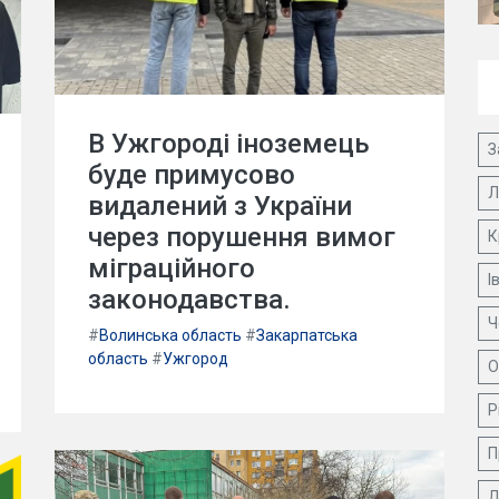
В Ужгороді іноземець
З
буде примусово
Л
видалений з України
через порушення вимог
К
міграційного
І
законодавства.
Ч
#
Волинська область
#
Закарпатська
область
#
Ужгород
О
Р
П
Д