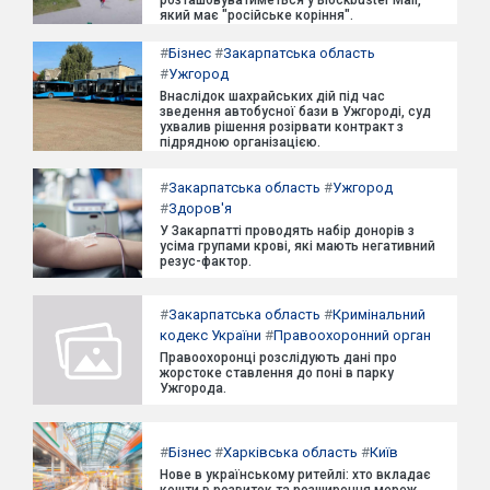
розташовуватиметься у Blockbuster Mall,
який має "російське коріння".
#
Бізнес
#
Закарпатська область
#
Ужгород
Внаслідок шахрайських дій під час
зведення автобусної бази в Ужгороді, суд
ухвалив рішення розірвати контракт з
підрядною організацією.
#
Закарпатська область
#
Ужгород
#
Здоров'я
У Закарпатті проводять набір донорів з
усіма групами крові, які мають негативний
резус-фактор.
#
Закарпатська область
#
Кримінальний
кодекс України
#
Правоохоронний орган
Правоохоронці розслідують дані про
жорстоке ставлення до поні в парку
Ужгорода.
#
Бізнес
#
Харківська область
#
Київ
Нове в українському ритейлі: хто вкладає
кошти в розвиток та розширення мереж