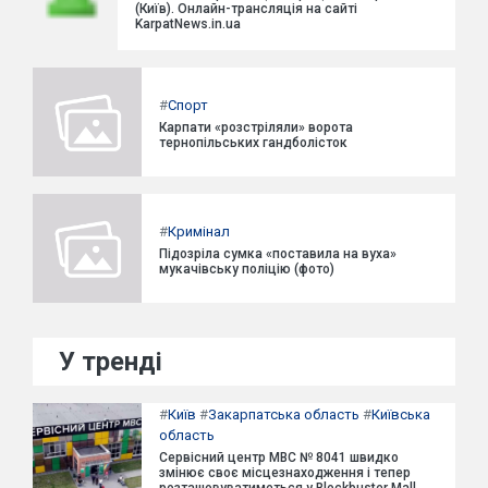
(Київ). Онлайн-трансляція на сайті
KarpatNews.in.ua
#
Спорт
Карпати «розстріляли» ворота
тернопільських гандболісток
#
Кримінал
Підозріла сумка «поставила на вуха»
мукачівську поліцію (фото)
У тренді
#
Київ
#
Закарпатська область
#
Київська
область
Сервісний центр МВС № 8041 швидко
змінює своє місцезнаходження і тепер