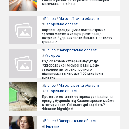
магазинів -- Delo.ua
#
Бізнес
#
Миколаївська область
#
Запорізька область
Вартість оренди цього житла стрімко
зросла майже в чотири рази: за що
потрібно буде викласти більше 100 тисяч
гривень?
#
Бізнес
#
Закарпатська область
#
Ужгород
Суд скасував суперечливу угоду
Ужгородської міської ради щодо
зведення автотранспортного
підприємства на суму 150 мільйонів
гривень.
#
Бізнес
#
Миколаївська область
#
Запорізька область
Протягом останніх чотирьох років ціни на
оренду будинків під Києвом зросли майже
в чотири рази. Які сьогодні вартість? –
Фінанси bigmir)net.
#
Бізнес
#
Закарпатська область
#
Перечин