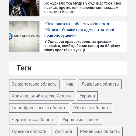
Як журналістка Мудра у суді відстоює свої
позиції, протистоячи анонімним нападам
на захист Карпат.
#
Закарпатська область
#
Ужгород
#
Кодекс України про адміністративні
правопорушення
У Ужгороді правоохоронці затримали
чоловіка, який здійснив напад на 62-річну
жінку просто на вулиці.
Теги
Закарпатська область
Київ
Львівська область
Кримінальний кодекс України
Україна
Івано-Франківська область
Київська область
Чернівецька область
Українська гривня
Одеська область
Ужгород
Рівненська область