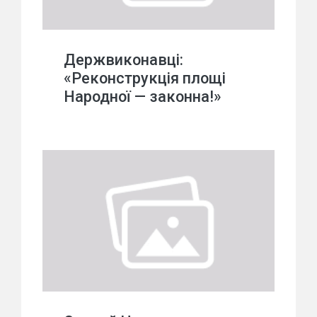
Держвиконавці:
«Реконструкція площі
Народної — законна!»