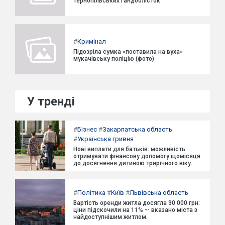
тернопільських гандболісток
#
Кримінал
Підозріла сумка «поставила на вуха»
мукачівську поліцію (фото)
У тренді
#
Бізнес
#
Закарпатська область
#
Українська гривня
Нові виплати для батьків: можливість
отримувати фінансову допомогу щомісяця
до досягнення дитиною трирічного віку.
#
Політика
#
Київ
#
Львівська область
Вартість оренди житла досягла 30 000 грн:
ціни підскочили на 11% -- вказано міста з
найдоступнішим житлом.