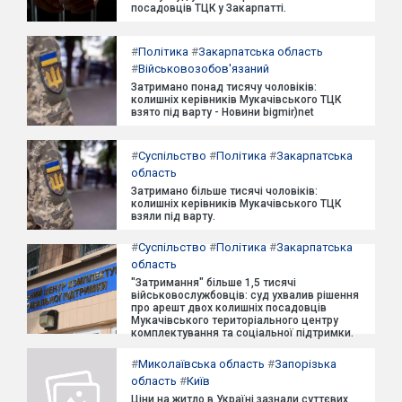
посадовців ТЦК у Закарпатті.
#
Політика
#
Закарпатська область
#
Військовозобов'язаний
Затримано понад тисячу чоловіків:
колишніх керівників Мукачівського ТЦК
взято під варту - Новини bigmir)net
#
Суспільство
#
Політика
#
Закарпатська
область
Затримано більше тисячі чоловіків:
колишніх керівників Мукачівського ТЦК
взяли під варту.
#
Суспільство
#
Політика
#
Закарпатська
область
"Затримання" більше 1,5 тисячі
військовослужбовців: суд ухвалив рішення
про арешт двох колишніх посадовців
Мукачівського територіального центру
комплектування та соціальної підтримки.
#
Миколаївська область
#
Запорізька
область
#
Київ
Ціни на житло в Україні зазнали суттєвих