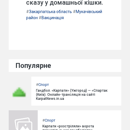
сказу у домашньої кішки.
#
Закарпатська область
#
Мукачівський
район
#
Вакцинація
Популярне
#
Спорт
Гандбол. «Карпати» (Ужгород) — «Спартак
(Київ). Онлайн-трансляція на сайті
KarpatNews.in.ua
#
Спорт
Карпати «розстріляли» ворота