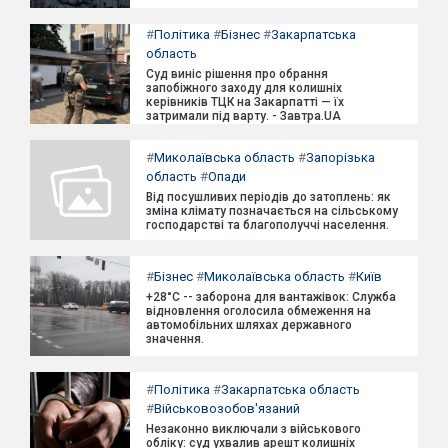
#
Політика
#
Бізнес
#
Закарпатська
область
Суд виніс рішення про обрання
запобіжного заходу для колишніх
керівників ТЦК на Закарпатті — їх
затримали під варту. - Завтра.UA
#
Миколаївська область
#
Запорізька
область
#
Опади
Від посушливих періодів до затоплень: як
зміна клімату позначається на сільському
господарстві та благополуччі населення.
#
Бізнес
#
Миколаївська область
#
Київ
+28°C -- заборона для вантажівок: Служба
відновлення оголосила обмеження на
автомобільних шляхах державного
значення.
#
Політика
#
Закарпатська область
#
Військовозобов'язаний
Незаконно виключали з військового
обліку: суд ухвалив арешт колишніх