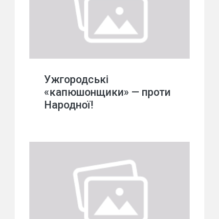
Ужгородські
«капюшонщики» — проти
Народної!