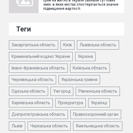
Ціни на житло в Україні зазнали суттєвих
змін: в яких містах спостерігається значне
підвищення вартості.
Теги
Закарпатська область
Київ
Львівська область
Кримінальний кодекс України
Україна
Івано-Франківська область
Київська область
Чернівецька область
Українська гривня
Одеська область
Ужгород
Рівненська область
Харківська область
Прокуратура
Українці
Дніпропетровська область
Правоохоронний орган
Львів
Черкаська область
Хмельницька область