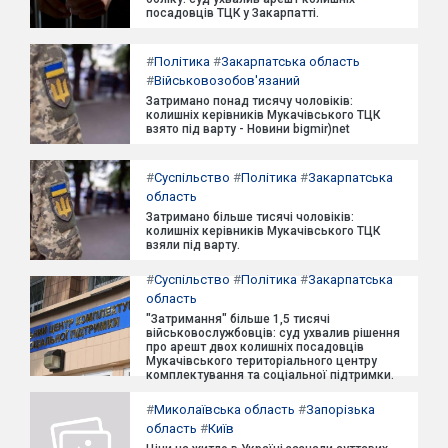
посадовців ТЦК у Закарпатті.
#
Політика
#
Закарпатська область
#
Військовозобов'язаний
Затримано понад тисячу чоловіків:
колишніх керівників Мукачівського ТЦК
взято під варту - Новини bigmir)net
#
Суспільство
#
Політика
#
Закарпатська
область
Затримано більше тисячі чоловіків:
колишніх керівників Мукачівського ТЦК
взяли під варту.
#
Суспільство
#
Політика
#
Закарпатська
область
"Затримання" більше 1,5 тисячі
військовослужбовців: суд ухвалив рішення
про арешт двох колишніх посадовців
Мукачівського територіального центру
комплектування та соціальної підтримки.
#
Миколаївська область
#
Запорізька
область
#
Київ