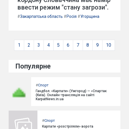
ввести режим "стану загрози".
#
Закарпатська область
#
Росія
#
Угорщина
1
2
3
4
5
6
7
8
9
10
Популярне
#
Спорт
Гандбол. «Карпати» (Ужгород) — «Спартак
(Київ). Онлайн-трансляція на сайті
KarpatNews.in.ua
#
Спорт
Карпати «розстріляли» ворота