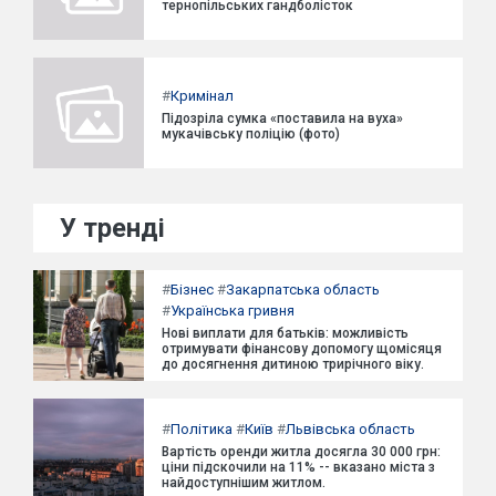
тернопільських гандболісток
#
Кримінал
Підозріла сумка «поставила на вуха»
мукачівську поліцію (фото)
У тренді
#
Бізнес
#
Закарпатська область
#
Українська гривня
Нові виплати для батьків: можливість
отримувати фінансову допомогу щомісяця
до досягнення дитиною трирічного віку.
#
Політика
#
Київ
#
Львівська область
Вартість оренди житла досягла 30 000 грн:
ціни підскочили на 11% -- вказано міста з
найдоступнішим житлом.