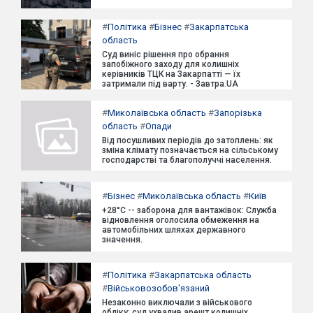
#
Політика
#
Бізнес
#
Закарпатська
область
Суд виніс рішення про обрання
запобіжного заходу для колишніх
керівників ТЦК на Закарпатті — їх
затримали під варту. - Завтра.UA
#
Миколаївська область
#
Запорізька
область
#
Опади
Від посушливих періодів до затоплень: як
зміна клімату позначається на сільському
господарстві та благополуччі населення.
#
Бізнес
#
Миколаївська область
#
Київ
+28°C -- заборона для вантажівок: Служба
відновлення оголосила обмеження на
автомобільних шляхах державного
значення.
#
Політика
#
Закарпатська область
#
Військовозобов'язаний
Незаконно виключали з військового
обліку: суд ухвалив арешт колишніх