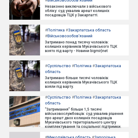
#
Військовозобов'язаний
Незаконно виключали з військового
обліку: суд ухвалив арешт колишніх
посадовців ТЦК у Закарпатті.
#
Політика
#
Закарпатська область
#
Військовозобов'язаний
Затримано понад тисячу чоловіків:
колишніх керівників Мукачівського ТЦК
взято під варту - Новини bigmir)net
#
Суспільство
#
Політика
#
Закарпатська
область
Затримано більше тисячі чоловіків:
колишніх керівників Мукачівського ТЦК
взяли під варту.
#
Суспільство
#
Політика
#
Закарпатська
область
"Затримання" більше 1,5 тисячі
військовослужбовців: суд ухвалив рішення
про арешт двох колишніх посадовців
Мукачівського територіального центру
комплектування та соціальної підтримки.
#
Миколаївська область
#
Запорізька