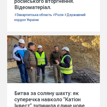
російського вторгнення.
Відеоматеріал.
#
Закарпатська область
#
Росія
#
Державний
кордон України
Битва за соляну шахту: як
суперечка навколо "Катіон
Інвест" зупинила єдине нове