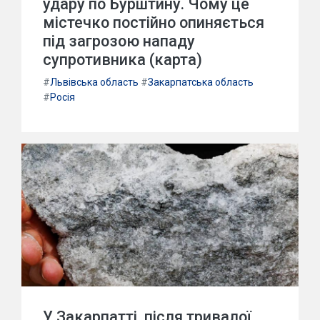
удару по Бурштину. Чому це
містечко постійно опиняється
під загрозою нападу
супротивника (карта)
#
Львівська область
#
Закарпатська область
#
Росія
У Закарпатті, після тривалої