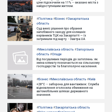
ціни підскочили на 11% -- вказано міста з
найдоступнішим житлом.
#
Політика
#
Бізнес
#
Закарпатська
область
Суд виніс рішення про обрання
запобіжного заходу для колишніх
керівників ТЦК на Закарпатті — їх
затримали під варту. - Завтра.UA
#
Миколаївська область
#
Запорізька
область
#
Опади
Від посушливих періодів до затоплень: як
зміна клімату позначається на сільському
господарстві та благополуччі населення.
#
Бізнес
#
Миколаївська область
#
Київ
+28°C -- заборона для вантажівок: Служба
відновлення оголосила обмеження на
автомобільних шляхах державного
значення.
#
Політика
#
Закарпатська область