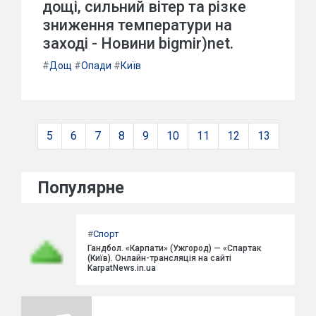
дощі, сильний вітер та різке
зниження температури на
заході - Новини bigmir)net.
#
Дощ
#
Опади
#
Київ
5
6
7
8
9
10
11
12
13
Популярне
#
Спорт
Гандбол. «Карпати» (Ужгород) — «Спартак
(Київ). Онлайн-трансляція на сайті
KarpatNews.in.ua