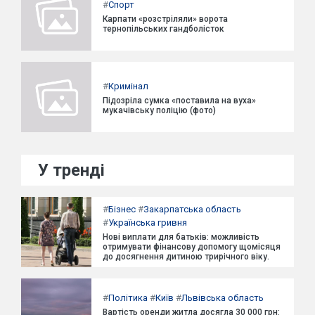
#
Спорт
Карпати «розстріляли» ворота
тернопільських гандболісток
#
Кримінал
Підозріла сумка «поставила на вуха»
мукачівську поліцію (фото)
У тренді
#
Бізнес
#
Закарпатська область
#
Українська гривня
Нові виплати для батьків: можливість
отримувати фінансову допомогу щомісяця
до досягнення дитиною трирічного віку.
#
Політика
#
Київ
#
Львівська область
Вартість оренди житла досягла 30 000 грн: