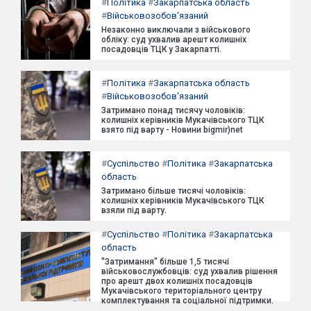
#
Політика
#
Закарпатська область
#
Військовозобов'язаний
Незаконно виключали з військового
обліку: суд ухвалив арешт колишніх
посадовців ТЦК у Закарпатті.
#
Політика
#
Закарпатська область
#
Військовозобов'язаний
Затримано понад тисячу чоловіків:
колишніх керівників Мукачівського ТЦК
взято під варту - Новини bigmir)net
#
Суспільство
#
Політика
#
Закарпатська
область
Затримано більше тисячі чоловіків:
колишніх керівників Мукачівського ТЦК
взяли під варту.
#
Суспільство
#
Політика
#
Закарпатська
область
"Затримання" більше 1,5 тисячі
військовослужбовців: суд ухвалив рішення
про арешт двох колишніх посадовців
Мукачівського територіального центру
комплектування та соціальної підтримки.