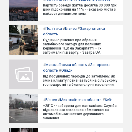
Вартість оренди житла досягла 30 000 грн:
ціни підскочили на 11% -- вказано міста з
найдоступнішим житлом.
#
Політика
#
Бізнес
#
Закарпатська
область
Суд виніс рішення про обрання
запобіжного заходу для колишніх
керівників ТЦК на Закарпатті — їх
затримали під варту. - Завтра.UA
#
Миколаївська область
#
Запорізька
область
#
Опади
Від посушливих періодів до затоплень: як
зміна клімату позначається на сільському
господарстві та благополуччі населення.
#
Бізнес
#
Миколаївська область
#
Київ
+28°C -- заборона для вантажівок: Служба
відновлення оголосила обмеження на
автомобільних шляхах державного
значення.