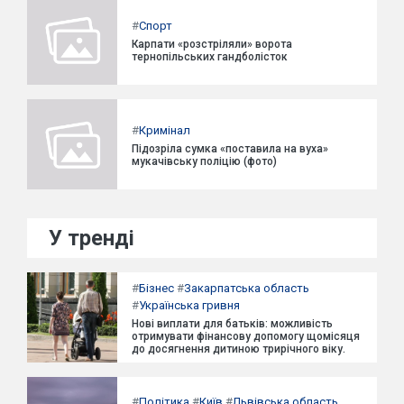
#
Спорт
Карпати «розстріляли» ворота
тернопільських гандболісток
#
Кримінал
Підозріла сумка «поставила на вуха»
мукачівську поліцію (фото)
У тренді
#
Бізнес
#
Закарпатська область
#
Українська гривня
Нові виплати для батьків: можливість
отримувати фінансову допомогу щомісяця
до досягнення дитиною трирічного віку.
#
Політика
#
Київ
#
Львівська область