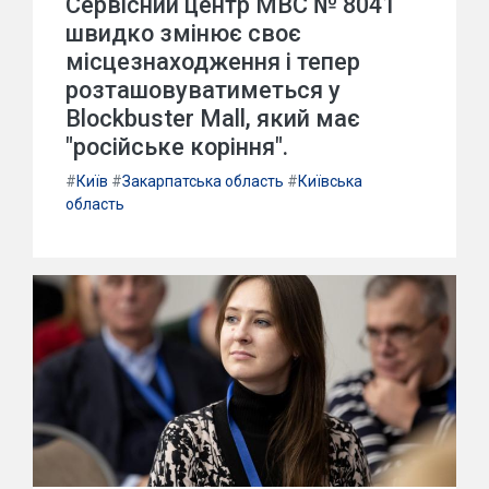
Сервісний центр МВС № 8041
швидко змінює своє
місцезнаходження і тепер
розташовуватиметься у
Blockbuster Mall, який має
"російське коріння".
#
Київ
#
Закарпатська область
#
Київська
область