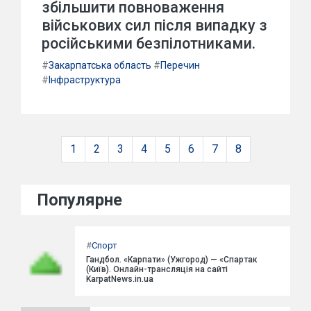
збільшити повноваження
військових сил після випадку з
російськими безпілотниками.
#
Закарпатська область
#
Перечин
#
Інфраструктура
1
2
3
4
5
6
7
8
Популярне
#
Спорт
Гандбол. «Карпати» (Ужгород) — «Спартак
(Київ). Онлайн-трансляція на сайті
KarpatNews.in.ua