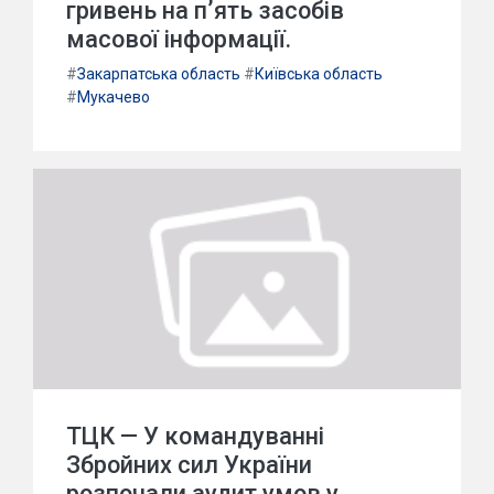
гривень на п’ять засобів
масової інформації.
#
Закарпатська область
#
Київська область
#
Мукачево
ТЦК — У командуванні
Збройних сил України
розпочали аудит умов у