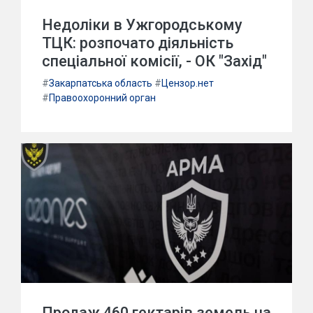
Недоліки в Ужгородському
ТЦК: розпочато діяльність
спеціальної комісії, - ОК "Захід"
#
Закарпатська область
#
Цензор.нет
#
Правоохоронний орган
Продаж 460 гектарів земель на