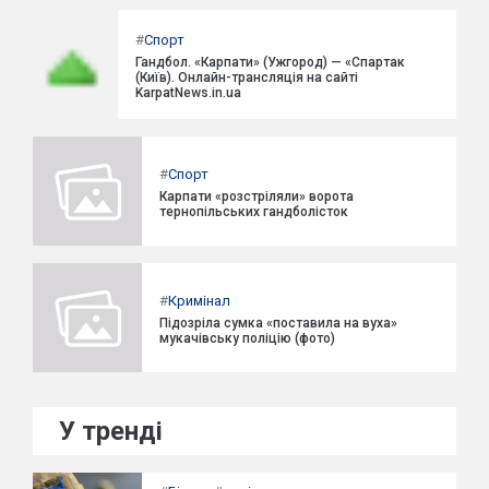
#
Спорт
Гандбол. «Карпати» (Ужгород) — «Спартак
(Київ). Онлайн-трансляція на сайті
KarpatNews.in.ua
#
Спорт
Карпати «розстріляли» ворота
тернопільських гандболісток
#
Кримінал
Підозріла сумка «поставила на вуха»
мукачівську поліцію (фото)
У тренді