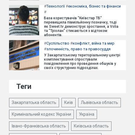
#
Технології
#
економіка, бізнес та фінанси
#
База користувачів "Київстар ТБ"
перевищила півмільйонну позначку, тоді
як Sweet.tv демонструє зростання, а Volia
та "Тріолан" стикаються з відтоком
абонентів.
#
Суспільство
#
конфлікт, війна та мир
#
злочинність, право та правосуддя
У Закарпатському територіальному центрі
комплектування спростували
повідомлення про проведення обшуків у
своїх структурних підрозділах.
Теги
Закарпатська область
Київ
Львівська область
Кримінальний кодекс України
Україна
Івано-Франківська область
Київська область