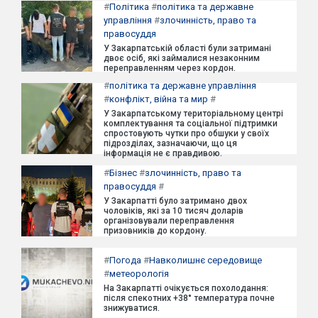
#
Політика
#
політика та державне
управління
#
злочинність, право та
правосуддя
У Закарпатській області були затримані
двоє осіб, які займалися незаконним
переправленням через кордон.
#
політика та державне управління
#
конфлікт, війна та мир
#
У Закарпатському територіальному центрі
комплектування та соціальної підтримки
спростовують чутки про обшуки у своїх
підрозділах, зазначаючи, що ця
інформація не є правдивою.
#
Бізнес
#
злочинність, право та
правосуддя
#
У Закарпатті було затримано двох
чоловіків, які за 10 тисяч доларів
організовували переправлення
призовників до кордону.
#
Погода
#
Навколишнє середовище
#
метеорологія
На Закарпатті очікується похолодання:
після спекотних +38° температура почне
знижуватися.