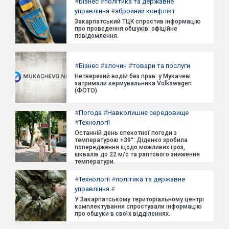
#
Бізнес
#
політика та державне
управління
#
збройний конфлікт
Закарпатський ТЦК спростив інформацію
про проведення обшуків: офіційне
повідомлення.
#
Бізнес
#
злочин
#
товари та послуги
Нетверезий водій без прав: у Мукачеві
затримали кермувальника Volkswagen
(ФОТО)
#
Погода
#
Навколишнє середовище
#
Технології
Останній день спекотної погоди з
температурою +39°: Діденко зробила
попередження щодо можливих гроз,
шквалів до 22 м/с та раптового зниження
температури.
#
Технології
#
політика та державне
управління
#
У Закарпатському територіальному центрі
комплектування спростували інформацію
про обшуки в своїх відділеннях.