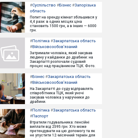
#
Суспільство
#
Бізнес
#
Запорізька
область
Попит на оренду кімнат збільшився у
4,4 рази: в одних місцях ціна
становить 1500 грн, а в інших — 6000
грн.
#
Політика
#
Закарпатська область
#
Військовозобов'язаний
Затримали чоловіка, який закував
людину у кайданки до драбини: на
Закарпатті розпочали судовий
процес над працівником ТЦК. Фото.
#
Бізнес
#
Закарпатська область
#
Військовозобов'язаний
На Закарпатті до суду відправлять
співробітника ТЦК, який уночі
закував чоловіка у наручники до
драбини.
#
Політика
#
Закарпатська область
#
Паспорт
Втратили годувальника: пенсійні
виплати від 2595 грн. Хто може
претендувати на цю допомогу та як
не упустити 12-місячний термін для