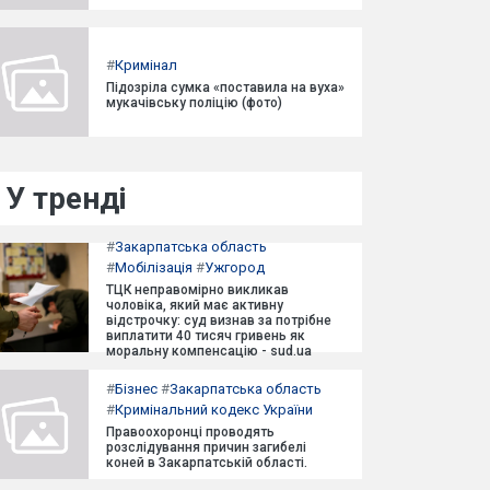
#
Кримінал
Підозріла сумка «поставила на вуха»
мукачівську поліцію (фото)
У тренді
#
Закарпатська область
#
Мобілізація
#
Ужгород
ТЦК неправомірно викликав
чоловіка, який має активну
відстрочку: суд визнав за потрібне
виплатити 40 тисяч гривень як
моральну компенсацію - sud.ua
#
Бізнес
#
Закарпатська область
#
Кримінальний кодекс України
Правоохоронці проводять
розслідування причин загибелі
коней в Закарпатській області.