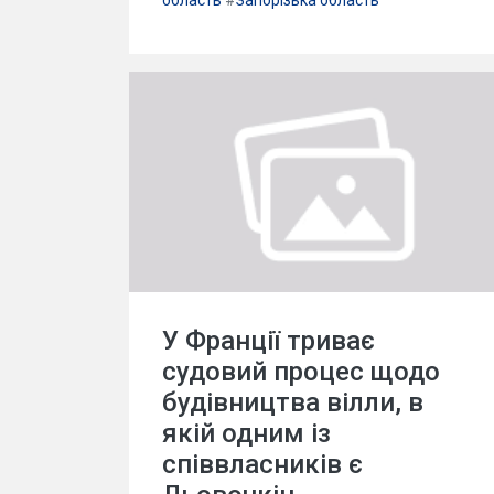
область
#
Запорізька область
У Франції триває
судовий процес щодо
будівництва вілли, в
якій одним із
співвласників є