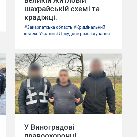
великій житловій
шахрайській схемі та
крадіжці.
#
Закарпатська область
#
Кримінальний
кодекс України
#
Досудове розслідування
У Виноградові
правоохоронці