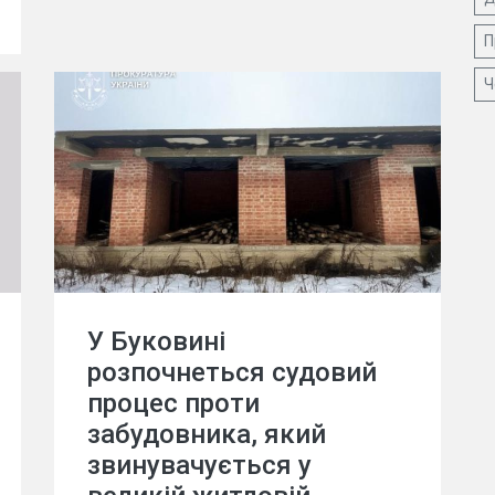
П
Ч
У Буковині
розпочнеться судовий
процес проти
забудовника, який
звинувачується у