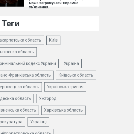
може загрожувати тюремне
ув'язнення.
Теги
акарпатська область
Київ
ьвівська область
римінальний кодекс України
Україна
вано-Франківська область
Київська область
ернівецька область
Українська гривня
деська область
Ужгород
івненська область
Харківська область
рокуратура
Українці
ніпропетровська область