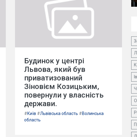
З
Л
Будинок у центрі
К
Львова, який був
приватизований
І
Зіновієм Козицьким,
Ч
повернули у власність
О
держави.
Р
#
Київ
#
Львівська область
#
Волинська
область
П
Д