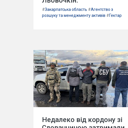
Льовочкін.
#
Закарпатська область
#
Агентство з
розшуку та менеджменту активів
#
Гектар
Недалеко від кордону зі
Словаччиною затримали