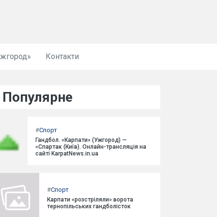
Ужгород»
Контакти
Популярне
#
Спорт
Гандбол. «Карпати» (Ужгород) —
«Спартак (Київ). Онлайн-трансляція на
сайті KarpatNews.in.ua
#
Спорт
Карпати «розстріляли» ворота
тернопільських гандболісток