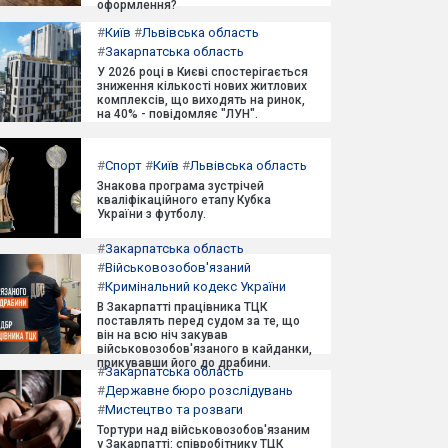
оформлення?
#
Київ
#
Львівська область
#
Закарпатська область
У 2026 році в Києві спостерігається
зниження кількості нових житлових
комплексів, що виходять на ринок,
на 40% - повідомляє "ЛУН".
#
Спорт
#
Київ
#
Львівська область
Знакова програма зустрічей
кваліфікаційного етапу Кубка
України з футболу.
#
Закарпатська область
#
Військовозобов'язаний
#
Кримінальний кодекс України
В Закарпатті працівника ТЦК
поставлять перед судом за те, що
він на всю ніч закував
військовозобов'язаного в кайданки,
прикувавши його до драбини.
#
Закарпатська область
#
Державне бюро розслідувань
#
Мистецтво та розваги
Тортури над військовозобов'язаним
у Закарпатті: співробітнику ТЦК