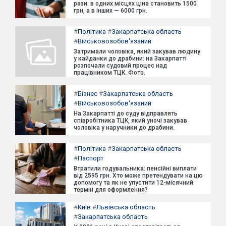
рази: в одних місцях ціна становить 1500
грн, а в інших — 6000 грн.
#
Політика
#
Закарпатська область
#
Військовозобов'язаний
Затримали чоловіка, який закував людину
у кайданки до драбини: на Закарпатті
розпочали судовий процес над
працівником ТЦК. Фото.
#
Бізнес
#
Закарпатська область
#
Військовозобов'язаний
На Закарпатті до суду відправлять
співробітника ТЦК, який уночі закував
чоловіка у наручники до драбини.
#
Політика
#
Закарпатська область
#
Паспорт
Втратили годувальника: пенсійні виплати
від 2595 грн. Хто може претендувати на цю
допомогу та як не упустити 12-місячний
термін для оформлення?
#
Київ
#
Львівська область
#
Закарпатська область