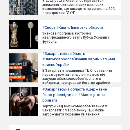
У 2026 році в Києві спостерігається
зниження кількості нових житлових
комплексів, що виходять на ринок, на 40%
- повідомляє "ЛУН".
#
Спорт
#
Київ
#
Львівська область
Знакова програма зустрічей
кваліфікаційного етапу Кубка України з
футболу.
#
Закарпатська область
#
Військовозобов'язаний
#
Кримінальний
кодекс України
В Закарпатті працівника ТЦК поставлять
перед судом за те, що він на всю ніч
закував військовозобов'язаного в
кайданки, прикувавши його до драбини.
#
Закарпатська область
#
Державне
бюро розслідувань
#
Мистецтво та
розваги
Тортури над військовозобов'язаним у
Закарпатті: співробітнику ТЦК може
загрожувати тюремне ув'язнення.