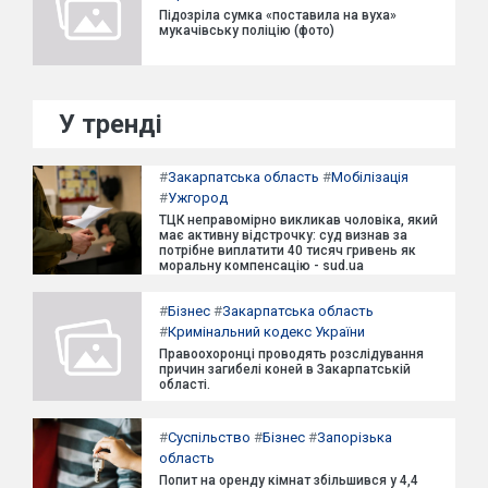
Підозріла сумка «поставила на вуха»
мукачівську поліцію (фото)
У тренді
#
Закарпатська область
#
Мобілізація
#
Ужгород
ТЦК неправомірно викликав чоловіка, який
має активну відстрочку: суд визнав за
потрібне виплатити 40 тисяч гривень як
моральну компенсацію - sud.ua
#
Бізнес
#
Закарпатська область
#
Кримінальний кодекс України
Правоохоронці проводять розслідування
причин загибелі коней в Закарпатській
області.
#
Суспільство
#
Бізнес
#
Запорізька
область
Попит на оренду кімнат збільшився у 4,4