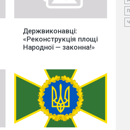
П
Ч
Держвиконавці:
«Реконструкція площі
Народної — законна!»