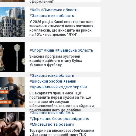
оформлення?
#
Київ
#
Львівська область
#
Закарпатська область
У 2026 році в Києві спостерігається
зниження кількості нових житлових
комплексів, що виходять на ринок,
на 40% - повідомляє "ЛУН".
#
Спорт
#
Київ
#
Львівська область
Знакова програма зустрічей
кваліфікаційного етапу Кубка
України з футболу.
#
Закарпатська область
#
Військовозобов'язаний
#
Кримінальний кодекс України
В Закарпатті працівника ТЦК
поставлять перед судом за те, що
він на всю ніч закував
військовозобов'язаного в кайданки,
прикувавши його до драбини.
#
Закарпатська область
#
Державне бюро розслідувань
#
Мистецтво та розваги
Тортури над військовозобов'язаним
у Закарпатті: співробітнику ТЦК