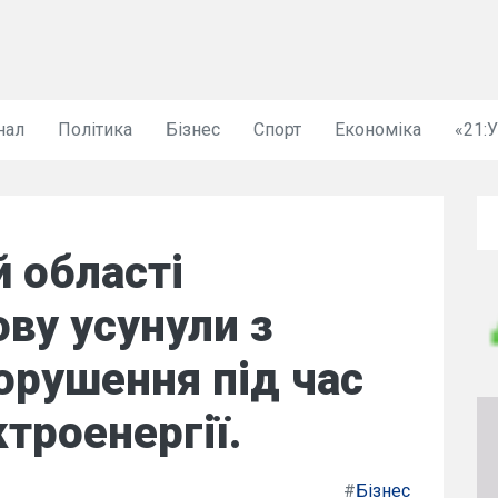
нал
Політика
Бізнес
Спорт
Економіка
«21:
й області
ву усунули з
орушення під час
троенергії.
#
Бізнес