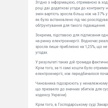
Згідно з інформацією, отриманою в ход
році дві додаткові угоди до контракту н
змін вартість зросла більш ніж на 37% 
як було встановлено під час розслідув
обґрунтування для такого підвищення.
Зокрема, підставою для підписання одні
на ринку електроенергії. Водночас реаль
зросла лише приблизно на 1,25%, що н
угодах.
У результаті таких дій громада фактичн
Крім того, за ті самі кошти було отрима
електроенергії, ніж передбачалося по
Чиновника підозрюють у неналежному 
що призвело до значних збитків для сусп
кодексу України).
Крім того, в Господарському суді Закар