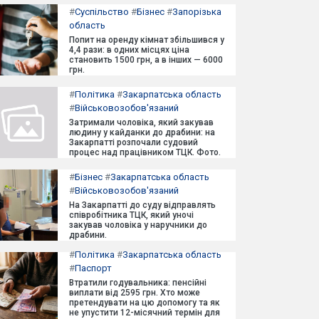
#
Суспільство
#
Бізнес
#
Запорізька
область
Попит на оренду кімнат збільшився у
4,4 рази: в одних місцях ціна
становить 1500 грн, а в інших — 6000
грн.
#
Політика
#
Закарпатська область
#
Військовозобов'язаний
Затримали чоловіка, який закував
людину у кайданки до драбини: на
Закарпатті розпочали судовий
процес над працівником ТЦК. Фото.
#
Бізнес
#
Закарпатська область
#
Військовозобов'язаний
На Закарпатті до суду відправлять
співробітника ТЦК, який уночі
закував чоловіка у наручники до
драбини.
#
Політика
#
Закарпатська область
#
Паспорт
Втратили годувальника: пенсійні
виплати від 2595 грн. Хто може
претендувати на цю допомогу та як
не упустити 12-місячний термін для