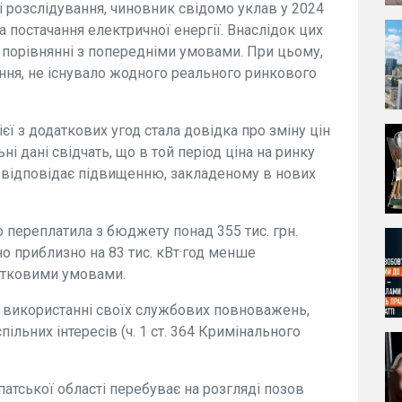
і розслідування, чиновник свідомо уклав у 2024
а постачання електричної енергії. Внаслідок цих
у порівнянні з попередніми умовами. При цьому,
ання, не існувало жодного реального ринкового
єї з додаткових угод стала довідка про зміну цін
ні дані свідчать, що в той період ціна на ринку
е відповідає підвищенню, закладеному в нових
о переплатила з бюджету понад 355 тис. грн.
но приблизно на 83 тис. кВт·год менше
чатковими умовами.
використанні своїх службових повноважень,
ільних інтересів (ч. 1 ст. 364 Кримінального
патської області перебуває на розгляді позов