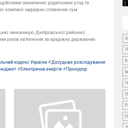
едійсними зазначених додаткових угод та
ї компанії надмірно сплачених сум.
ишню чиновницю Дніпровської районної
З
еми років ув'язнення за крадіжку державних
Л
К
льний кодекс України
#
Досудове розслідування
Бюджет
#
Електрична енергія
#
Прокурор
І
Ч
О
Р
П
Д