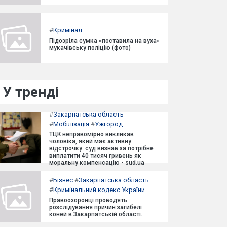
#
Кримінал
Підозріла сумка «поставила на вуха»
мукачівську поліцію (фото)
У тренді
#
Закарпатська область
#
Мобілізація
#
Ужгород
ТЦК неправомірно викликав
чоловіка, який має активну
відстрочку: суд визнав за потрібне
виплатити 40 тисяч гривень як
моральну компенсацію - sud.ua
#
Бізнес
#
Закарпатська область
#
Кримінальний кодекс України
Правоохоронці проводять
розслідування причин загибелі
коней в Закарпатській області.