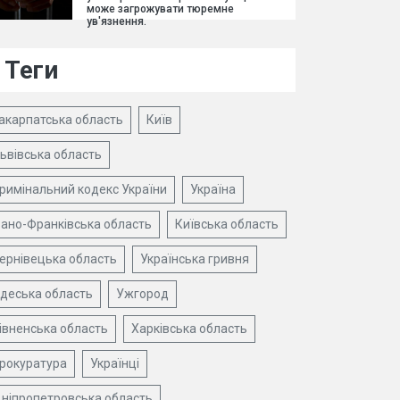
може загрожувати тюремне
ув'язнення.
Теги
акарпатська область
Київ
ьвівська область
римінальний кодекс України
Україна
вано-Франківська область
Київська область
ернівецька область
Українська гривня
деська область
Ужгород
івненська область
Харківська область
рокуратура
Українці
ніпропетровська область