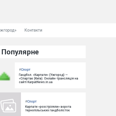
Ужгород»
Контакти
Популярне
#
Спорт
Гандбол. «Карпати» (Ужгород) —
«Спартак (Київ). Онлайн-трансляція на
сайті KarpatNews.in.ua
#
Спорт
Карпати «розстріляли» ворота
тернопільських гандболісток