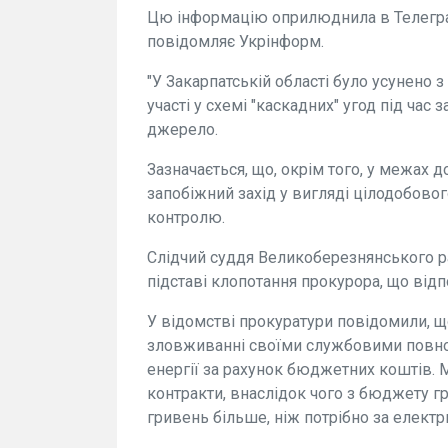
Цю інформацію оприлюднила в Телеграм
повідомляє Укрінформ.
"У Закарпатській області було усунено 
участі у схемі "каскадних" угод під час 
джерело.
Зазначається, що, окрім того, у межах
запобіжний захід у вигляді цілодобов
контролю.
Слідчий суддя Великоберезнянського р
підставі клопотання прокурора, що від
У відомстві прокуратури повідомили, щ
зловживанні своїми службовими повнов
енергії за рахунок бюджетних коштів. М
контракти, внаслідок чого з бюджету г
гривень більше, ніж потрібно за електр