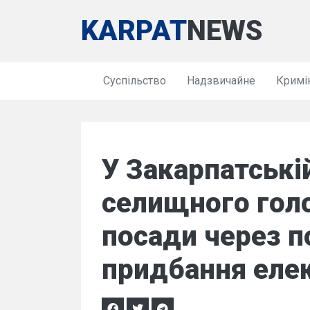
KARPAT
NEWS
Суспільство
Надзвичайне
Кримі
У Закарпатські
селищного голо
посади через п
придбання елек