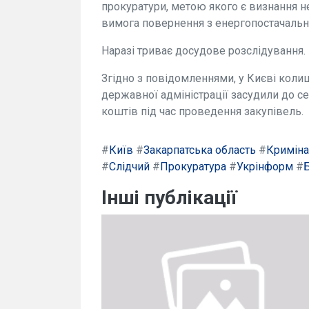
прокуратури, метою якого є визнання н
вимога повернення з енергопостачально
Наразі триває досудове розслідування.
Згідно з повідомленнями, у Києві кол
державної адміністрації засудили до с
коштів під час проведення закупівель.
#
Київ
#
Закарпатська область
#
Криміна
#
Слідчий
#
Прокуратура
#
Укрінформ
#
Інші публікації