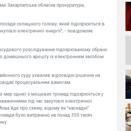
і Закарпатська обласна прокуратура,
з посади селищного голову, який підозрюється в
закупівлі електричної енергії", - повідомляє
 досудового розслідування підозрюваному обрано
ого домашнього арешту із електронним засобом
айонного суду ухвалив відповідні рішення на
повідає процесуальним вимогам.
о мер однієї з місцевих громад підозрюється у
аженнями під час закупівлі електричної
ова йде про схему, відому як "каскадні"
ромади було витрачено на понад 355 тисяч
ику.