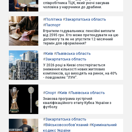
співробітника ТЦК, який уночі закував
чоловіка у наручники до драбини.
#
Політика
#
Закарпатська область
#
Паспорт
Втратили годувальника: пенсійні виплати
від 2595 грн. Хто може претендувати на цю
допомогу та як не упустити 12-місячний
термін для оформлення?
#
Київ
#
Львівська область
#
Закарпатська область
У 2026 році в Києві спостерігається
зниження кількості нових житлових
комплексів, що виходять на ринок, на 40%
- повідомляє "ЛУН".
#
Спорт
#
Київ
#
Львівська область
Знакова програма зустрічей
кваліфікаційного етапу Кубка України з
футболу.
#
Закарпатська область
#
Військовозобов'язаний
#
Кримінальний
кодекс України