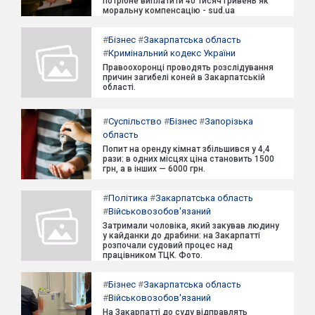
потрібне виплатити 40 тисяч гривень як
моральну компенсацію - sud.ua
#
Бізнес
#
Закарпатська область
#
Кримінальний кодекс України
Правоохоронці проводять розслідування
причин загибелі коней в Закарпатській
області.
#
Суспільство
#
Бізнес
#
Запорізька
область
Попит на оренду кімнат збільшився у 4,4
рази: в одних місцях ціна становить 1500
грн, а в інших — 6000 грн.
#
Політика
#
Закарпатська область
#
Військовозобов'язаний
Затримали чоловіка, який закував людину
у кайданки до драбини: на Закарпатті
розпочали судовий процес над
працівником ТЦК. Фото.
#
Бізнес
#
Закарпатська область
#
Військовозобов'язаний
На Закарпатті до суду відправлять