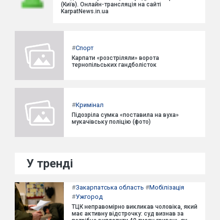
(Київ). Онлайн-трансляція на сайті
KarpatNews.in.ua
#
Спорт
Карпати «розстріляли» ворота
тернопільських гандболісток
#
Кримінал
Підозріла сумка «поставила на вуха»
мукачівську поліцію (фото)
У тренді
#
Закарпатська область
#
Мобілізація
#
Ужгород
ТЦК неправомірно викликав чоловіка, який
має активну відстрочку: суд визнав за