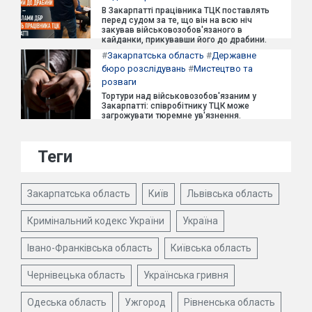
В Закарпатті працівника ТЦК поставлять
перед судом за те, що він на всю ніч
закував військовозобов'язаного в
кайданки, прикувавши його до драбини.
#
Закарпатська область
#
Державне
бюро розслідувань
#
Мистецтво та
розваги
Тортури над військовозобов'язаним у
Закарпатті: співробітнику ТЦК може
загрожувати тюремне ув'язнення.
Теги
Закарпатська область
Київ
Львівська область
Кримінальний кодекс України
Україна
Івано-Франківська область
Київська область
Чернівецька область
Українська гривня
Одеська область
Ужгород
Рівненська область