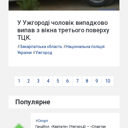
У Ужгороді чоловік випадково
випав з вікна третього поверху
ТЦК.
#
Закарпатська область
#
Національна поліція
України
#
Ужгород
1
2
3
4
5
6
7
8
9
10
Популярне
#
Спорт
Гандбол. «Карпати» (Ужгород) — «Спартак