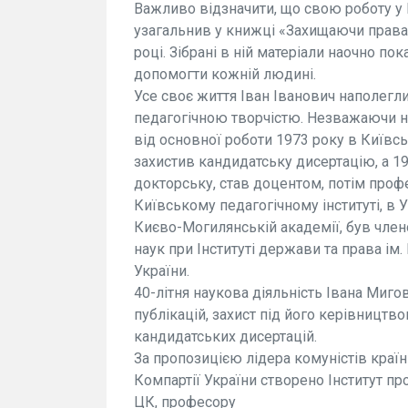
Важливо відзначити, що свою роботу у В
узагальнив у книжці «Захищаючи права
році. Зібрані в ній матеріали наочно по
допомогти кожній людині.
Усе своє життя Іван Іванович наполегл
педагогічною творчістю. Незважаючи на 
від основної роботи 1973 року в Київс
захистив кандидатську дисертацію, а 19
докторську, став доцентом, потім про
Київському педагогічному інституті, в 
Києво-Могилянській академії, був член
наук при Інституті держави та права ім
України.
40-літня наукова діяльність Івана Миго
публікацій, захист під його керівництв
кандидатських дисертацій.
За пропозицією лідера комуністів краї
Компартії України створено Інститут пр
ЦК, професору