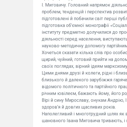
І. Миговичу. Головний напрямок діяльно
проблем, тенденцій і перспектив розви
підготовлені й побачили світ перші пуб
підготовка об’ємної монографії «Соціалі
інституту предметно долучилися до прос
діяльності серед населення, виступають
науково-методичну допомогу партійним
Хочеться сказати кілька слів про особи
щирий, чуйний, готовий прийти на допо
своїх поглядах, вірний ідеям марксизму-
Цими днями друзі й колеги, рідні і близьк
близького й далекого зарубіжжя гаряче
відомого політичного та партійного прац
річним ювілеєм, бажають йому, його ро
Вірі й сину Мирославу, онукам Андрію, І
здоров’я й довгих щасливих років.
Наполегливий і многотрудний шлях як в
шановного Івана Миговича тривають, і 