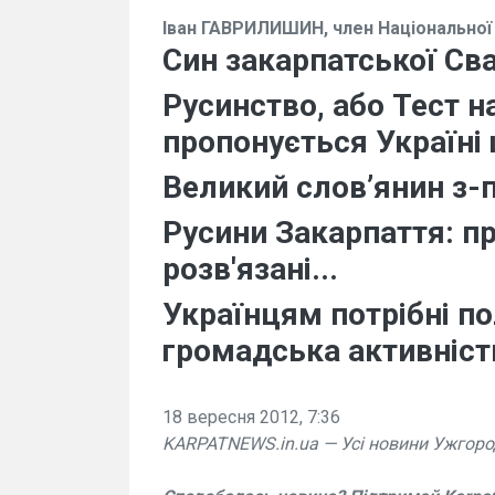
Іван ГАВРИЛИШИН, член Національної с
Син закарпатської Св
Русинство, або Тест н
пропонується Україні
Великий слов’янин з-п
Русини Закарпаття: пр
розв'язані...
Українцям потрібні по
громадська активніст
18 вересня 2012, 7:36
KARPATNEWS.in.ua — Усі новини Ужгоро