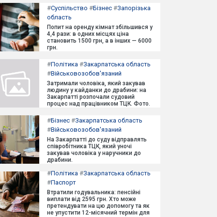
#
Суспільство
#
Бізнес
#
Запорізька
область
Попит на оренду кімнат збільшився у
4,4 рази: в одних місцях ціна
становить 1500 грн, а в інших — 6000
грн.
#
Політика
#
Закарпатська область
#
Військовозобов'язаний
Затримали чоловіка, який закував
людину у кайданки до драбини: на
Закарпатті розпочали судовий
процес над працівником ТЦК. Фото.
#
Бізнес
#
Закарпатська область
#
Військовозобов'язаний
На Закарпатті до суду відправлять
співробітника ТЦК, який уночі
закував чоловіка у наручники до
драбини.
#
Політика
#
Закарпатська область
#
Паспорт
Втратили годувальника: пенсійні
виплати від 2595 грн. Хто може
претендувати на цю допомогу та як
не упустити 12-місячний термін для