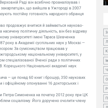
ерховній Раді він всебічно проаналізував і
 закарпатців», що вийшла в Ужгороді в 2007
казують постійну готовність народного обранця
иво продовжує вчитися й займається науково-
насичену політичну діяльність, він без відриву
З
ькому університеті імені Тараса Шевченка
Л
87 року в Академії суспільних наук у Москві —
фесором. За сумісництвом працював у
К
Ужгородському національному університеті, у
ом спеціалізованої Вченої ради з політичних
І
. В. Корецького Національної академії наук
Ч
вича — це понад 60 книг і брошур, 350 наукових
О
ом і офіційному опонуванні 16 докторських і
Р
ни Петра Симоненка на початку 2012 року при ЦК
П
облем соціалізму. Його доручено очолити члену
Д