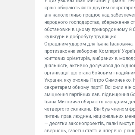
У цих умовах Іван Мигович у травні 199
краю обирають його другим секретарем 
він наполегливо працює над забезпече
народного господарства, збереження ста
обстановки в цьому прикордонному й б
культури й добробуту трудящих.
Страшним ударом для Івана Івановича, я
протизаконна заборона Компартії Україн
життєвих орієнтирів, вибраних в молод
діяльність, активно долучився до відно
організації, що стала бойовим і надійн
України, яку очолив Петро Симоненко.
секретарем обкому партії. Всі сили він 
зміцнення партійних лав, підвищення бо
Івана Миговича обирають народним депу
четвертого скликань. Він був членом фр
питань прав людини, національних менш
— десятки законопроектів, палкі виступи
звернень, газетні статті й інтерв’ю, різ