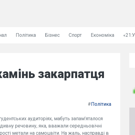
нал
Політика
Бізнес
Спорт
Економіка
«21:
камінь закарпатця
#
Політика
студентських аудиторіях, мабуть запам’яталося
дивну речовину, яка, вважали середньовічні
ості метали на самоцвіти. На жаль, насправді в