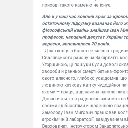
природі такого каменю не існує.
Але й у наш час кожний крок за кроком
остаточному підсумку визначає його жи
філософський камінь знайшов Іван Миг
професор, народний депутат України тр
вересня, виповнилося 70 років.
...Для хлопця з бідної селянської роди
Свалявського району на Закарпатті, к
Угорщиною, ці пошуки були доволі склад
хвороби й ранньої смерті батька-фронт
свого власного, глибоко усвідомив, щ
людиною казкову квітку чудодійної папо
якому — праця, відзначена наполегливіс
Досягти цього в радянські часи можна б
своїми здібностями й щоденною праце
Замолоду Іван Мигович працював колго
агрохімічній лабораторії, завідувачем 
Верховина», інструктором Закарпатськ