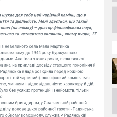
 шукає для себе цей чарівний камінь, що в
ття та діяльність. Мені здається, що такий
ович (на знімку) — доктор філософських наук,
етього та четвертого скликань, якому вчора, 17
ни з невеликого села Мала Мартинка
олонізованому до 1944 року буржуазною
ними. Але Іван з юних років, після тяжкої
овика, на прикладі досвіду старшого покоління й
о Радянська влада розкрила перед кожною
роті, той чарівний філософський камінь, ім’я
тю, умінням і відповідальністю характеру й дій.
уло без усяких протекцій і знайомств, тільки
ю.
спним бригадиром, у Свалявській районній
відділу воловецької районної газети «Радянська
ого обкому комсомолу, служив у Радянській