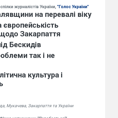
пілки журналістів України,
"Голос України"
алявщини на перевалі віку
а європейськість
 щодо Закарпаття
ід Бескидів
облеми так і не
літична культура і
ь
да, Мукачева, Закарпаття та України