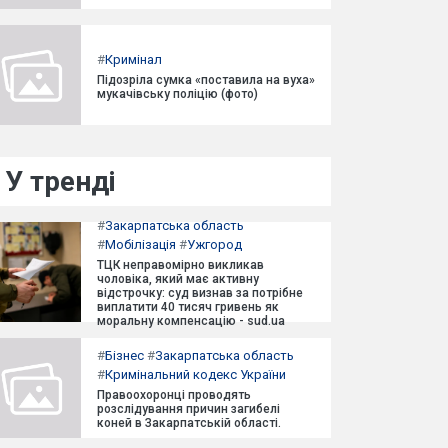
#
Кримінал
Підозріла сумка «поставила на вуха»
мукачівську поліцію (фото)
У тренді
#
Закарпатська область
#
Мобілізація
#
Ужгород
ТЦК неправомірно викликав
чоловіка, який має активну
відстрочку: суд визнав за потрібне
виплатити 40 тисяч гривень як
моральну компенсацію - sud.ua
#
Бізнес
#
Закарпатська область
#
Кримінальний кодекс України
Правоохоронці проводять
розслідування причин загибелі
коней в Закарпатській області.