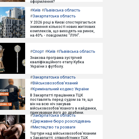
оформлення?
#
Київ
#
Львівська область
#
Закарпатська область
У 2026 році в Києві спостерігається
зниження кількості нових житлових
комплексів, що виходять на ринок,
на 40% - повідомляє "ЛУН".
#
Спорт
#
Київ
#
Львівська область
Знакова програма зустрічей
кваліфікаційного етапу Кубка
України з футболу.
#
Закарпатська область
#
Військовозобов'язаний
#
Кримінальний кодекс України
В Закарпатті працівника ТЦК
поставлять перед судом за те, що
він на всю ніч закував
військовозобов'язаного в кайданки,
прикувавши його до драбини.
#
Закарпатська область
#
Державне бюро розслідувань
#
Мистецтво та розваги
Тортури над військовозобов'язаним
у Закарпатті: співробітнику ТЦК