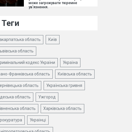
може загрожувати тюремне
ув'язнення.
Теги
акарпатська область
Київ
ьвівська область
римінальний кодекс України
Україна
вано-Франківська область
Київська область
ернівецька область
Українська гривня
деська область
Ужгород
івненська область
Харківська область
рокуратура
Українці
ніпропетровська область