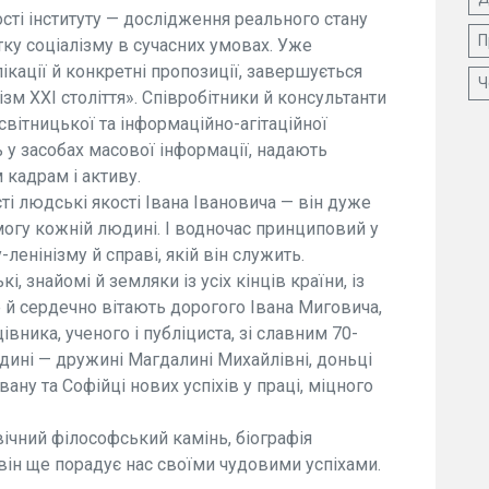
сті інституту — дослідження реального стану
П
тку соціалізму в сучасних умовах. Уже
лікації й конкретні пропозиції, завершується
Ч
зм ХХІ століття». Співробітники й консультанти
вітницької та інформаційно-агітаційної
 у засобах масової інформації, надають
 кадрам і активу.
сті людські якості Івана Івановича — він дуже
могу кожній людині. І водночас принциповий у
ленінізму й справі, якій він служить.
і, знайомі й земляки із усіх кінців країни, із
 й сердечно вітають дорогого Івана Миговича,
івника, ученого і публіциста, зі славним 70-
дині — дружині Магдалині Михайлівні, доньці
вану та Софійці нових успіхів у праці, міцного
ічний філософський камінь, біографія
він ще порадує нас своїми чудовими успіхами.