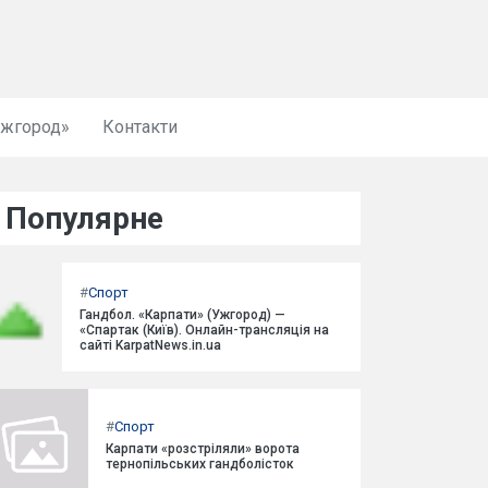
Ужгород»
Контакти
Популярне
#
Спорт
Гандбол. «Карпати» (Ужгород) —
«Спартак (Київ). Онлайн-трансляція на
сайті KarpatNews.in.ua
#
Спорт
Карпати «розстріляли» ворота
тернопільських гандболісток