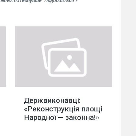
tNews натиснувши "Подобається"!
Держвиконавці:
«Реконструкція площі
Народної — законна!»