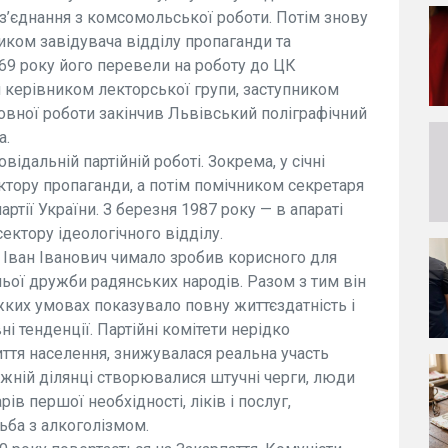
у з’єднання з комсомольської роботи. Потім знову
ком завідувача відділу пропаганди та
969 року його перевели на роботу до ЦК
 керівником лекторської групи, заступником
новної роботи закінчив Львівський поліграфічний
а.
овідальній партійній роботі. Зокрема, у січні
тору пропаганди, а потім помічником секретаря
ртії України. З березня 1987 року — в апараті
ектору ідеологічного відділу.
в, Іван Іванович чимало зробив корисного для
ньої дружби радянських народів. Разом з тим він
ажких умовах показувало повну життєздатність і
і тенденції. Партійні комітети нерідко
ття населення, знижувалася реальна участь
жній ділянці створювалися штучні черги, люди
ів першої необхідності, ліків і послуг,
ьба з алкоголізмом.