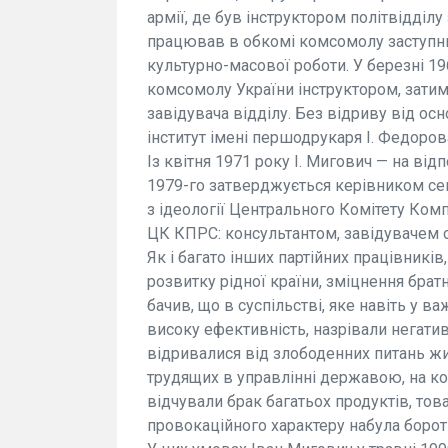
армії, де був інструктором політвідділ
працював в обкомі комсомолу заступни
культурно-масової роботи. У березні 1
комсомолу України інструктором, затим
завідувача відділу. Без відриву від ос
інститут імені першодрукаря І. Федоров
Із квітня 1971 року І. Мигович — на відп
1979-го затверджується керівником сек
з ідеології Центрального Комітету Компа
ЦК КПРС: консультантом, завідувачем с
Як і багато інших партійних працівникі
розвитку рідної країни, зміцнення брат
бачив, що в суспільстві, яке навіть у в
високу ефективність, назрівали негативн
відривалися від злободенних питань жи
трудящих в управлінні державою, на ко
відчували брак багатьох продуктів, товар
провокаційного характеру набула борот