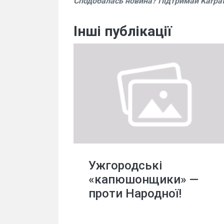
Сподобалась новина? Підтримай Karpa
Інші публікації
Ужгородські
«капюшонщики» —
проти Народної!