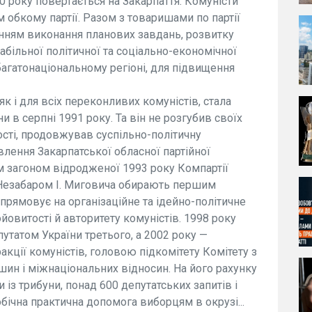
0 року повертається на Закарпаття. Комуністи
обкому партії. Разом з товаришами по партії
нням виконання планових завдань, розвитку
більної політичної та соціально-економічної
агатонаціональному регіоні, для підвищення
к і для всіх переконливих комуністів, стала
и в серпні 1991 року. Та він не розгубив своїх
ості, продовжував суспільно-політичну
влення Закарпатської обласної партійної
им загоном відродженої 1993 року Компартії
 Незабаром І. Миговича обирають першим
спрямовує на організаційне та ідейно-політичне
йовитості й авторитету комуністів. 1998 року
татом України третього, а 2002 року —
акції комуністів, головою підкомітету Комітету з
ин і міжнаціональних відносин. На його рахунку
 із трибуни, понад 600 депутатських запитів і
нобічна практична допомога виборцям в окрузі...