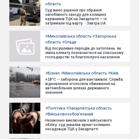
область
Суд виніс рішення про обрання
запобіжного заходу для колишніх
керівників ТЦК на Закарпатті — їх
затримали під варту. - Завтра.UA
#
Миколаївська область
#
Запорізька
область
#
Опади
Від посушливих періодів до затоплень: як
зміна клімату позначається на сільському
господарстві та благополуччі населення.
#
Бізнес
#
Миколаївська область
#
Київ
+28°C -- заборона для вантажівок: Служба
відновлення оголосила обмеження на
автомобільних шляхах державного
значення.
#
Політика
#
Закарпатська область
#
Військовозобов'язаний
Незаконно виключали з військового
обліку: суд ухвалив арешт колишніх
посадовців ТЦК у Закарпатті.