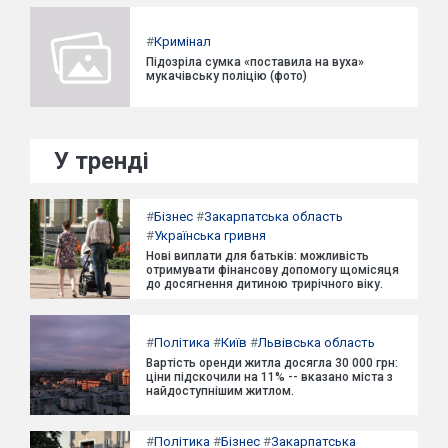
#
Кримінал
Підозріла сумка «поставила на вуха»
мукачівську поліцію (фото)
У тренді
#
Бізнес
#
Закарпатська область
#
Українська гривня
Нові виплати для батьків: можливість
отримувати фінансову допомогу щомісяця
до досягнення дитиною трирічного віку.
#
Політика
#
Київ
#
Львівська область
Вартість оренди житла досягла 30 000 грн:
ціни підскочили на 11% -- вказано міста з
найдоступнішим житлом.
#
Політика
#
Бізнес
#
Закарпатська