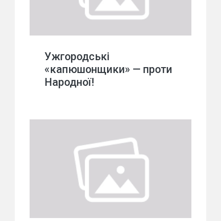
Ужгородські
«капюшонщики» — проти
Народної!