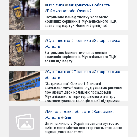
#
Політика
#
Закарпатська область
#
Військовозобов'язаний
Затримано понад тисячу чоловіків:
колишніх керівників Мукачівського ТЦК
взято під варту - Новини bigmir)net
#
Суспільство
#
Політика
#
Закарпатська
область
Затримано більше тисячі чоловіків:
колишніх керівників Мукачівського ТЦК
взяли під варту.
#
Суспільство
#
Політика
#
Закарпатська
область
"Затримання" більше 1,5 тисячі
військовослужбовців: суд ухвалив рішення
про арешт двох колишніх посадовців
Мукачівського територіального центру
комплектування та соціальної підтримки.
#
Миколаївська область
#
Запорізька
область
#
Київ
Ціни на житло в Україні зазнали суттєвих
змін: в яких містах спостерігається значне
підвищення вартості.