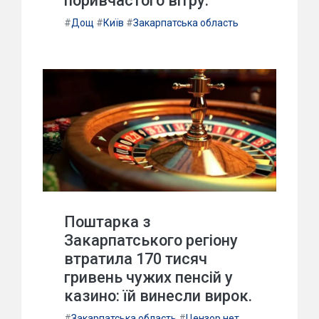
поривчастого вітру.
#
Дощ
#
Київ
#
Закарпатська область
Поштарка з
Закарпатського регіону
втратила 170 тисяч
гривень чужих пенсій у
казино: їй винесли вирок.
#
Закарпатська область
#
Цензор.нет