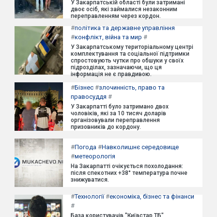
У Закарпатській області були затримані
двоє осіб, які займалися незаконним
переправленням через кордон.
#
політика та державне управління
#
конфлікт, війна та мир
#
У Закарпатському територіальному центрі
комплектування та соціальної підтримки
спростовують чутки про обшуки у своїх
підрозділах, зазначаючи, що ця
інформація не є правдивою.
#
Бізнес
#
злочинність, право та
правосуддя
#
У Закарпатті було затримано двох
чоловіків, які за 10 тисяч доларів
організовували переправлення
призовників до кордону.
#
Погода
#
Навколишнє середовище
#
метеорологія
На Закарпатті очікується похолодання:
після спекотних +38° температура почне
знижуватися.
#
Технології
#
економіка, бізнес та фінанси
#
База користувачів "Київстар ТБ"