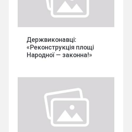
Держвиконавці:
«Реконструкція площі
Народної — законна!»