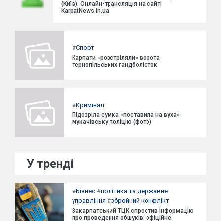
(Київ). Онлайн-трансляція на сайті
KarpatNews.in.ua
#
Спорт
Карпати «розстріляли» ворота
тернопільських гандболісток
#
Кримінал
Підозріла сумка «поставила на вуха»
мукачівську поліцію (фото)
У тренді
#
Бізнес
#
політика та державне
управління
#
збройний конфлікт
Закарпатський ТЦК спростив інформацію
про проведення обшуків: офіційне