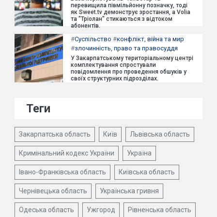
перевищила півмільйонну позначку, тоді
як Sweet.tv демонструє зростання, а Volia
та "Тріолан" стикаються з відтоком
абонентів.
#
Суспільство
#
конфлікт, війна та мир
#
злочинність, право та правосуддя
У Закарпатському територіальному центрі
комплектування спростували
повідомлення про проведення обшуків у
своїх структурних підрозділах.
Теги
Закарпатська область
Київ
Львівська область
Кримінальний кодекс України
Україна
Івано-Франківська область
Київська область
Чернівецька область
Українська гривня
Одеська область
Ужгород
Рівненська область