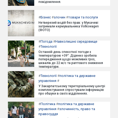
повідомлення.
#
Бізнес
#
злочин
#
товари та послуги
Нетверезий водій без прав: у Мукачеві
затримали кермувальника Volkswagen
(ФОТО)
#
Погода
#
Навколишнє середовище
#
Технології
Останній день спекотної погоди з
температурою +39°: Діденко зробила
попередження щодо можливих гроз,
шквалів до 22 м/с та раптового зниження
температури.
#
Технології
#
політика та державне
управління
#
У Закарпатському територіальному центрі
комплектування спростували інформацію
про обшуки в своїх відділеннях.
#
Політика
#
політика та державне
управління
#
злочинність, право та
правосуддя