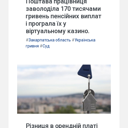
Поштава працівниця
заволоділа 170 тисячами
гривень пенсійних виплат
і програла їх у
віртуальному казино.
#
Закарпатська область
#
Українська
гривня
#
Суд
Різниця в орендній платі