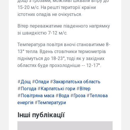
дощі з грозами, можливі шквали вітру до
15-20 м/с. На решті території країни
істотних опадів не очікується.
Вітер переважатиме південного напрямку
зі швидкістю 7-12 м/с.
Температура повітря вночі становитиме 8-
13° тепла. Вдень стовпчики термометрів
піднімуться до 18-23°, тоді як у західних
областях буде прохолодніше -- 12-17°.
#
Дощ
#
Опади
#
Закарпатська область
#
Погода
#
Карпатські гори
#
Вітер
#
Повітряна маса
#
Вода
#
Гроза
#
Теплова
енергія
#
Температури
Інші публікації