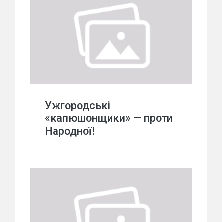
Ужгородські
«капюшонщики» — проти
Народної!