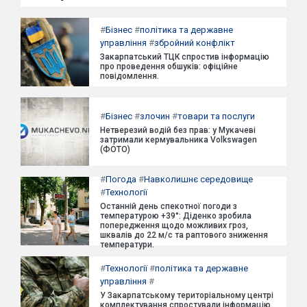
#
Бізнес
#
політика та державне
управління
#
збройний конфлікт
Закарпатський ТЦК спростив інформацію
про проведення обшуків: офіційне
повідомлення.
#
Бізнес
#
злочин
#
товари та послуги
Нетверезий водій без прав: у Мукачеві
затримали кермувальника Volkswagen
(ФОТО)
#
Погода
#
Навколишнє середовище
#
Технології
Останній день спекотної погоди з
температурою +39°: Діденко зробила
попередження щодо можливих гроз,
шквалів до 22 м/с та раптового зниження
температури.
#
Технології
#
політика та державне
управління
#
У Закарпатському територіальному центрі
комплектування спростували інформацію