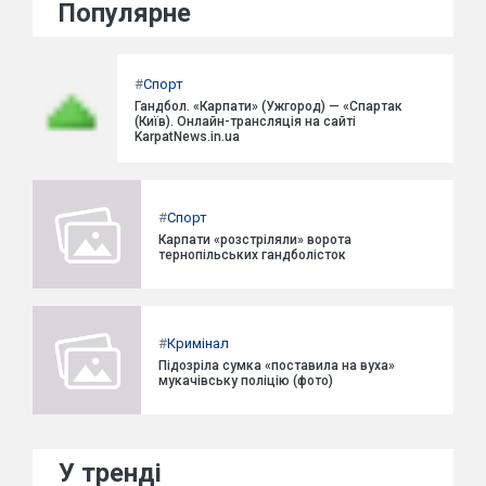
Популярне
#
Спорт
Гандбол. «Карпати» (Ужгород) — «Спартак
(Київ). Онлайн-трансляція на сайті
KarpatNews.in.ua
#
Спорт
Карпати «розстріляли» ворота
тернопільських гандболісток
#
Кримінал
Підозріла сумка «поставила на вуха»
мукачівську поліцію (фото)
У тренді