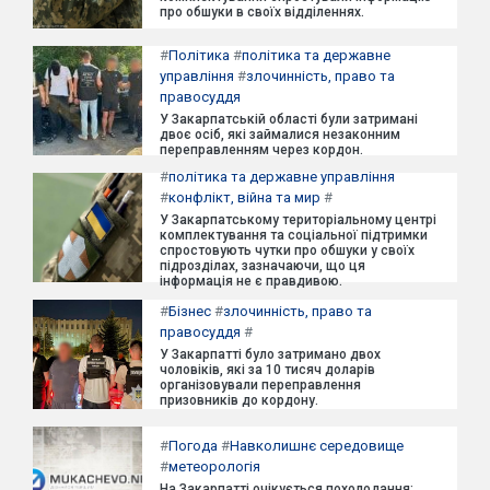
про обшуки в своїх відділеннях.
#
Політика
#
політика та державне
управління
#
злочинність, право та
правосуддя
У Закарпатській області були затримані
двоє осіб, які займалися незаконним
переправленням через кордон.
#
політика та державне управління
#
конфлікт, війна та мир
#
У Закарпатському територіальному центрі
комплектування та соціальної підтримки
спростовують чутки про обшуки у своїх
підрозділах, зазначаючи, що ця
інформація не є правдивою.
#
Бізнес
#
злочинність, право та
правосуддя
#
У Закарпатті було затримано двох
чоловіків, які за 10 тисяч доларів
організовували переправлення
призовників до кордону.
#
Погода
#
Навколишнє середовище
#
метеорологія
На Закарпатті очікується похолодання: