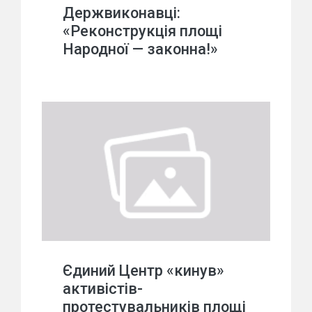
Держвиконавці:
«Реконструкція площі
Народної — законна!»
Єдиний Центр «кинув»
активістів-
протестувальників площі