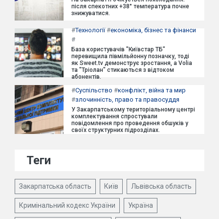
після спекотних +38° температура почне
знижуватися.
#
Технології
#
економіка, бізнес та фінанси
#
База користувачів "Київстар ТБ"
перевищила півмільйонну позначку, тоді
як Sweet.tv демонструє зростання, а Volia
та "Тріолан" стикаються з відтоком
абонентів.
#
Суспільство
#
конфлікт, війна та мир
#
злочинність, право та правосуддя
У Закарпатському територіальному центрі
комплектування спростували
повідомлення про проведення обшуків у
своїх структурних підрозділах.
Теги
Закарпатська область
Київ
Львівська область
Кримінальний кодекс України
Україна