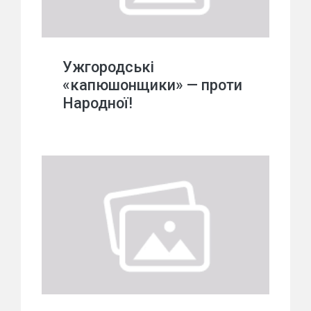
Ужгородські
«капюшонщики» — проти
Народної!