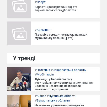
#
Спорт
Карпати «розстріляли» ворота
тернопільських гандболісток
#
Кримінал
Підозріла сумка «поставила на вуха»
мукачівську поліцію (фото)
У тренді
#
Політика
#
Закарпатська область
#
Мобілізація
Лубінець: у Берегівському
територіальному центрі комплектування
чоловіків незаконно позбавляли
можливості відстрочки.
#
Бізнес
#
Луганська область
#
Закарпатська область
Незаконне утримання громадян та