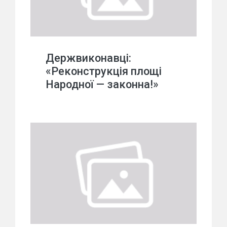
Держвиконавці:
«Реконструкція площі
Народної — законна!»