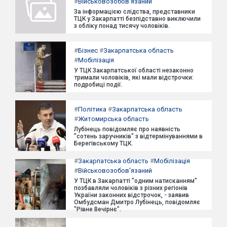
#
Військовозобов'язаний
За інформацією слідства, представники
ТЦК у Закарпатті безпідставно виключили
з обліку понад тисячу чоловіків.
#
Бізнес
#
Закарпатська область
#
Мобілізація
У ТЦК Закарпатської області незаконно
тримали чоловіків, які мали відстрочки:
подробиці події.
#
Політика
#
Закарпатська область
#
Житомирська область
Лубінець повідомляє про наявність
"сотень заручників" з відтермінуваннями в
Берегівському ТЦК.
#
Закарпатська область
#
Мобілізація
#
Військовозобов'язаний
У ТЦК в Закарпатті "одним натисканням"
позбавляли чоловіків з різних регіонів
України законних відстрочок, - заявив
Омбудсман Дмитро Лубінець, повідомляє
"Рівне Вечірнє".