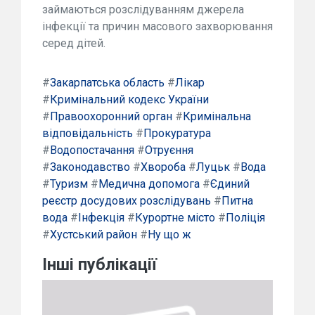
займаються розслідуванням джерела
інфекції та причин масового захворювання
серед дітей.
#
Закарпатська область
#
Лікар
#
Кримінальний кодекс України
#
Правоохоронний орган
#
Кримінальна
відповідальність
#
Прокуратура
#
Водопостачання
#
Отруєння
#
Законодавство
#
Хвороба
#
Луцьк
#
Вода
#
Туризм
#
Медична допомога
#
Єдиний
реєстр досудових розслідувань
#
Питна
вода
#
Інфекція
#
Курортне місто
#
Поліція
#
Хустський район
#
Ну що ж
Інші публікації