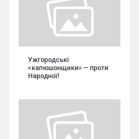
Ужгородські
«капюшонщики» — проти
Народної!