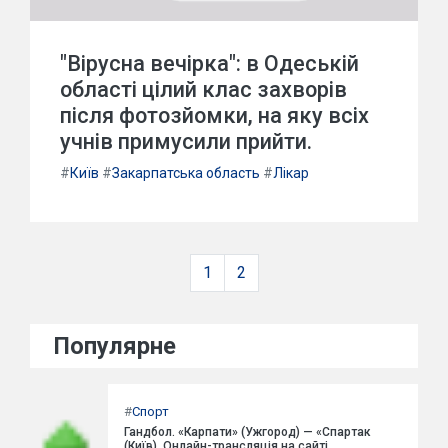
"Вірусна вечірка": в Одеській
області цілий клас захворів
після фотозйомки, на яку всіх
учнів примусили прийти.
#
Київ
#
Закарпатська область
#
Лікар
1
2
Популярне
#
Спорт
Гандбол. «Карпати» (Ужгород) — «Спартак
(Київ). Онлайн-трансляція на сайті