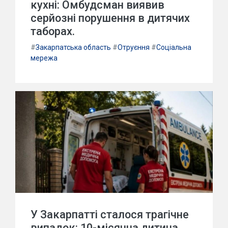
кухні: Омбудсман виявив
серйозні порушення в дитячих
таборах.
#
Закарпатська область
#
Отруєння
#
Соціальна
мережа
У Закарпатті сталося трагічне
випадок: 10-місячна дитина