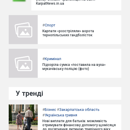
KarpatNews.in.ua
#
Спорт
Карпати «розстріляли» ворота
тернопільських гандболісток
#
Кримінал
Підозріла сумка «поставила на вуха»
мукачівську поліцію (фото)
У тренді
#
Бізнес
#
Закарпатська область
#
Українська гривня
Нові виплати для батьків: можливість
отримувати фінансову допомогу щомісяця
до досягнення дитиною трирічного віку.