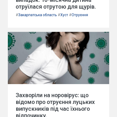
отруїлася отрутою для щурів.
#
Закарпатська область
#
Хуст
#
Отруєння
Захворіли на норовірус: що
відомо про отруєння луцьких
випускників під час їхнього
відпочинку.