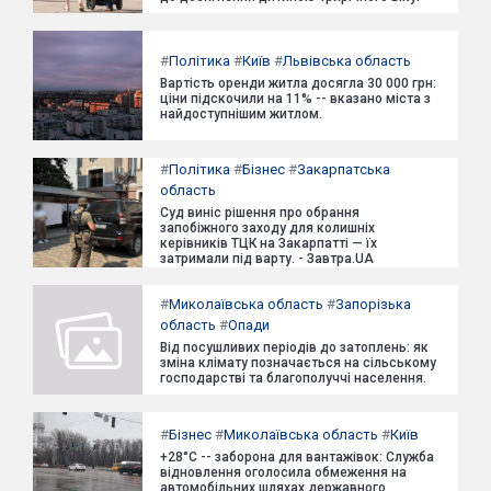
#
Політика
#
Київ
#
Львівська область
Вартість оренди житла досягла 30 000 грн:
ціни підскочили на 11% -- вказано міста з
найдоступнішим житлом.
#
Політика
#
Бізнес
#
Закарпатська
область
Суд виніс рішення про обрання
запобіжного заходу для колишніх
керівників ТЦК на Закарпатті — їх
затримали під варту. - Завтра.UA
#
Миколаївська область
#
Запорізька
область
#
Опади
Від посушливих періодів до затоплень: як
зміна клімату позначається на сільському
господарстві та благополуччі населення.
#
Бізнес
#
Миколаївська область
#
Київ
+28°C -- заборона для вантажівок: Служба
відновлення оголосила обмеження на
автомобільних шляхах державного