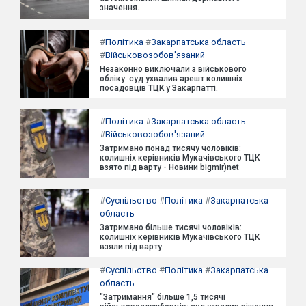
значення.
#
Політика
#
Закарпатська область
#
Військовозобов'язаний
Незаконно виключали з військового
обліку: суд ухвалив арешт колишніх
посадовців ТЦК у Закарпатті.
#
Політика
#
Закарпатська область
#
Військовозобов'язаний
Затримано понад тисячу чоловіків:
колишніх керівників Мукачівського ТЦК
взято під варту - Новини bigmir)net
#
Суспільство
#
Політика
#
Закарпатська
область
Затримано більше тисячі чоловіків:
колишніх керівників Мукачівського ТЦК
взяли під варту.
#
Суспільство
#
Політика
#
Закарпатська
область
"Затримання" більше 1,5 тисячі