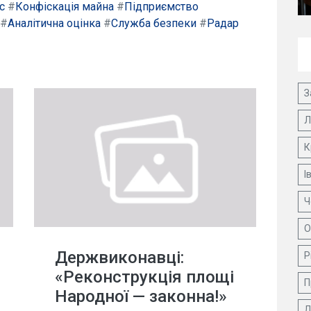
с
#
Конфіскація майна
#
Підприємство
#
Аналітична оцінка
#
Служба безпеки
#
Радар
З
Л
К
І
Ч
О
Держвиконавці:
Р
«Реконструкція площі
П
Народної — законна!»
Д