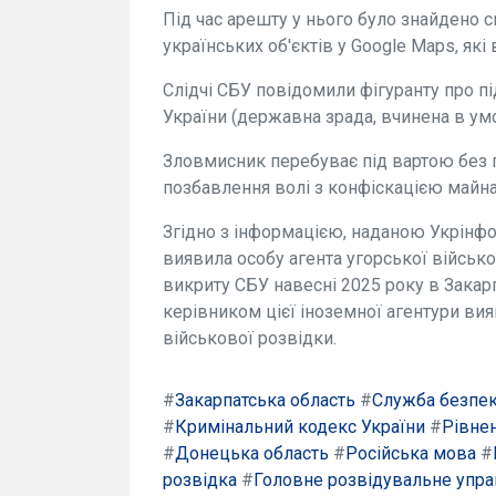
Під час арешту у нього було знайдено 
українських об'єктів у Google Maps, як
Слідчі СБУ повідомили фігуранту про пі
України (державна зрада, вчинена в умо
Зловмисник перебуває під вартою без 
позбавлення волі з конфіскацією майна
Згідно з інформацією, наданою Укрінф
виявила особу агента угорської військ
викриту СБУ навесні 2025 року в Закарп
керівником цієї іноземної агентури ви
військової розвідки.
#
Закарпатська область
#
Служба безпек
#
Кримінальний кодекс України
#
Рівне
#
Донецька область
#
Російська мова
#
розвідка
#
Головне розвідувальне упра