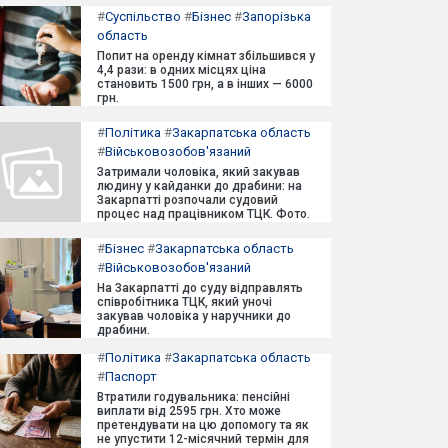
#
Суспільство
#
Бізнес
#
Запорізька
область
Попит на оренду кімнат збільшився у
4,4 рази: в одних місцях ціна
становить 1500 грн, а в інших — 6000
грн.
#
Політика
#
Закарпатська область
#
Військовозобов'язаний
Затримали чоловіка, який закував
людину у кайданки до драбини: на
Закарпатті розпочали судовий
процес над працівником ТЦК. Фото.
#
Бізнес
#
Закарпатська область
#
Військовозобов'язаний
На Закарпатті до суду відправлять
співробітника ТЦК, який уночі
закував чоловіка у наручники до
драбини.
#
Політика
#
Закарпатська область
#
Паспорт
Втратили годувальника: пенсійні
виплати від 2595 грн. Хто може
претендувати на цю допомогу та як
не упустити 12-місячний термін для