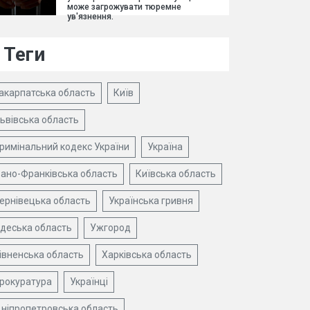
може загрожувати тюремне
ув'язнення.
Теги
акарпатська область
Київ
ьвівська область
римінальний кодекс України
Україна
вано-Франківська область
Київська область
ернівецька область
Українська гривня
деська область
Ужгород
івненська область
Харківська область
рокуратура
Українці
ніпропетровська область