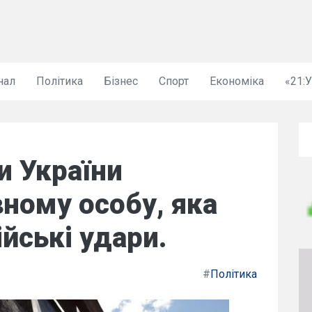
нал
Політика
Бізнес
Спорт
Економіка
«21:
и України
вному особу, яка
йські удари.
#
Політика