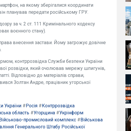
смартфон, на якому зберігалися координати
і він планував передати російському ГРУ.
дозру за ч. 2 ст. 111 Кримінального кодексу
вах воєнного стану).
права внесення застави. Йому загрожує довічне
.
ормом, контррозвідка Служби безпеки України
ової розвідки, який очолював мережу шпигунів,
атті. Відповідно до матеріалів справи,
явився Золтан Андре, працівник угорської
и України
#
Росія
#
Контррозвідка
нська область
#
Угорщина
#
Укрінформ
Військово-промисловий комплекс
#
Військова
вління Генерального Штабу Російської