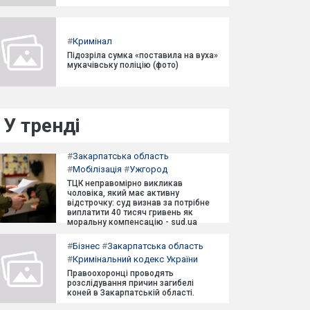
#
Кримінал
Підозріла сумка «поставила на вуха»
мукачівську поліцію (фото)
У тренді
#
Закарпатська область
#
Мобілізація
#
Ужгород
ТЦК неправомірно викликав
чоловіка, який має активну
відстрочку: суд визнав за потрібне
виплатити 40 тисяч гривень як
моральну компенсацію - sud.ua
#
Бізнес
#
Закарпатська область
#
Кримінальний кодекс України
Правоохоронці проводять
розслідування причин загибелі
коней в Закарпатській області.