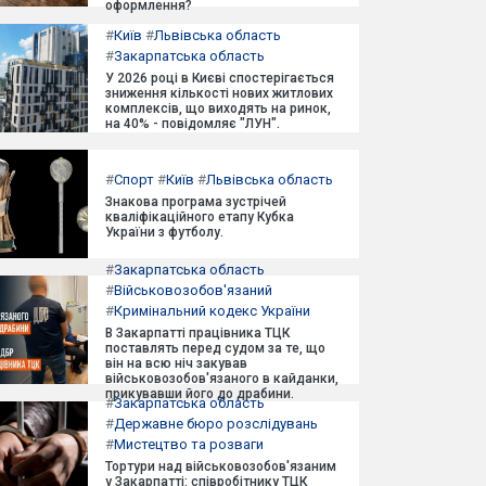
оформлення?
#
Київ
#
Львівська область
#
Закарпатська область
У 2026 році в Києві спостерігається
зниження кількості нових житлових
комплексів, що виходять на ринок,
на 40% - повідомляє "ЛУН".
#
Спорт
#
Київ
#
Львівська область
Знакова програма зустрічей
кваліфікаційного етапу Кубка
України з футболу.
#
Закарпатська область
#
Військовозобов'язаний
#
Кримінальний кодекс України
В Закарпатті працівника ТЦК
поставлять перед судом за те, що
він на всю ніч закував
військовозобов'язаного в кайданки,
прикувавши його до драбини.
#
Закарпатська область
#
Державне бюро розслідувань
#
Мистецтво та розваги
Тортури над військовозобов'язаним
у Закарпатті: співробітнику ТЦК