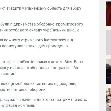
РФ з'їздити у Рівненську область для збору
РУ були підприємства оборонно-промислового
ння особового складу українських військ.
сля кожного отриманого інструктажу від
н користувався таксі для проведення
отографії об'єктів прямо з автомобіля. Вона
іяні у виконанні оборонних контрактів або
ськових.
локації мобільних вогневих підрозділів,
протиповітряної оборони.
ксували злочинні дії агента і затримали його,
ну фасад компанії.