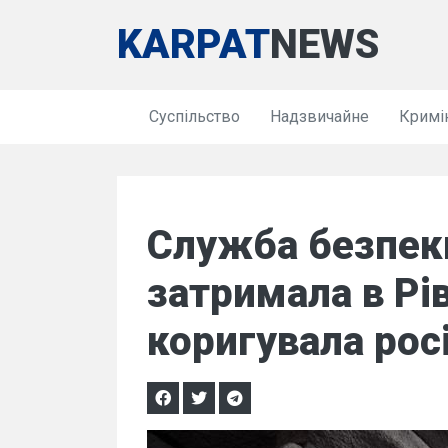
KARPAT
NEWS
Суспільство
Надзвичайне
Кримі
Служба безпек
затримала в Рі
коригувала росі