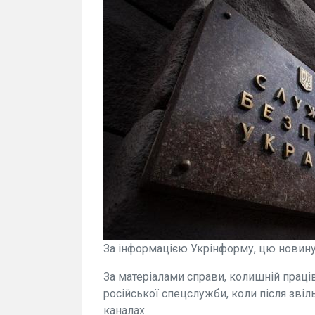
За інформацією Укрінформу, цю новину
За матеріалами справи, колишній праці
російської спецслужби, коли після звіл
каналах.