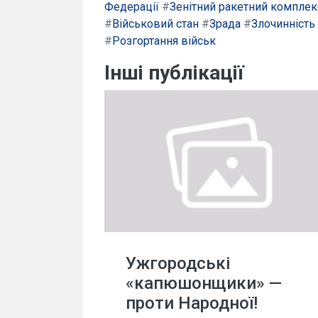
Федерації
#
Зенітний ракетний комплек
#
Військовий стан
#
Зрада
#
Злочинність
#
Розгортання військ
Інші публікації
Ужгородські
«капюшонщики» —
проти Народної!