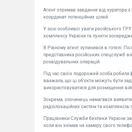
Агент отримав завдання від куратора з 
координат потенційних цілей.
У зоні особливої уваги російського Г
комплексу України та пункти зосередже
В Рівному агент зупинився в готелі. Пі
представника російських спецслужб ві
розвідувальних операцій.
Під час своїх подорожей особа робила ф
вважала, що ці об'єкти можуть бути зад
використовуватися для розміщення вій
Зокрема, злочинець намагався виявити 
радіолокаційних систем та комплексів 
Працівники Служби безпеки України зафі
коли він знімав на камеру свого телефо