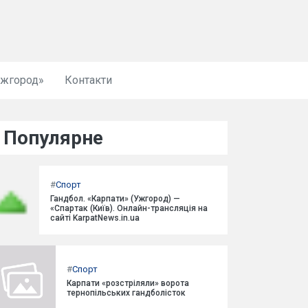
Ужгород»
Контакти
Популярне
#
Спорт
Гандбол. «Карпати» (Ужгород) —
«Спартак (Київ). Онлайн-трансляція на
сайті KarpatNews.in.ua
#
Спорт
Карпати «розстріляли» ворота
тернопільських гандболісток