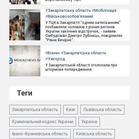
#
Закарпатська область
#
Мобілізація
#
Військовозобов'язаний
У ТЦК в Закарпатті "одним натисканням"
позбавляли чоловіків з різних регіонів
України законних відстрочок, - заявив
Омбудсман Дмитро Лубінець, повідомляє
"Рівне Вечірнє".
#
Бізнес
#
Закарпатська область
#
Ужгород
У Закарпатській області оголосили про
штормове попередження.
Теги
Закарпатська область
Київ
Львівська область
Кримінальний кодекс України
Україна
Івано-Франківська область
Київська область