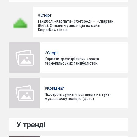
#
Спорт
Гандбол. «Карпати» (Ужгород) — «Спартак
(Київ). Онлайн-трансляція на сайті
KarpatNews.in.ua
#
Спорт
Карпати «розстріляли» ворота
тернопільських гандболісток
#
Кримінал
Підозріла сумка «поставила на вуха»
мукачівську поліцію (фото)
У тренді