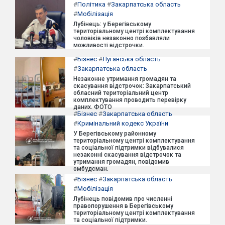
#
Політика
#
Закарпатська область
#
Мобілізація
Лубінець: у Берегівському
територіальному центрі комплектування
чоловіків незаконно позбавляли
можливості відстрочки.
#
Бізнес
#
Луганська область
#
Закарпатська область
Незаконне утримання громадян та
скасування відстрочок: Закарпатський
обласний територіальний центр
комплектування проводить перевірку
даних. ФОТО
#
Бізнес
#
Закарпатська область
#
Кримінальний кодекс України
У Берегівському районному
територіальному центрі комплектування
та соціальної підтримки відбувалися
незаконні скасування відстрочок та
утримання громадян, повідомив
омбудсман.
#
Бізнес
#
Закарпатська область
#
Мобілізація
Лубінець повідомив про численні
правопорушення в Берегівському
територіальному центрі комплектування
та соціальної підтримки.