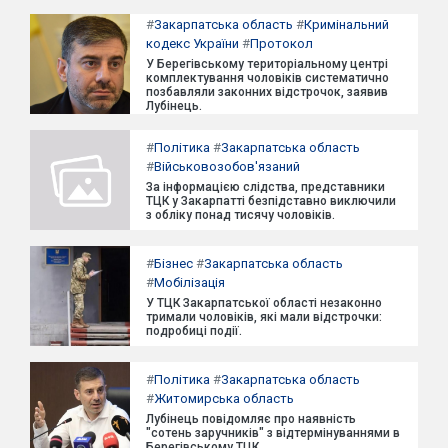
#
Закарпатська область
#
Кримінальний
кодекс України
#
Протокол
У Берегівському територіальному центрі
комплектування чоловіків систематично
позбавляли законних відстрочок, заявив
Лубінець.
#
Політика
#
Закарпатська область
#
Військовозобов'язаний
За інформацією слідства, представники
ТЦК у Закарпатті безпідставно виключили
з обліку понад тисячу чоловіків.
#
Бізнес
#
Закарпатська область
#
Мобілізація
У ТЦК Закарпатської області незаконно
тримали чоловіків, які мали відстрочки:
подробиці події.
#
Політика
#
Закарпатська область
#
Житомирська область
Лубінець повідомляє про наявність
"сотень заручників" з відтермінуваннями в
Берегівському ТЦК.