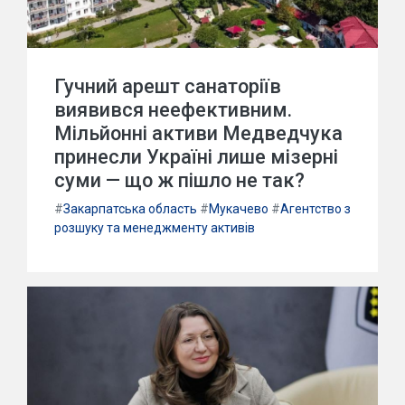
Гучний арешт санаторіїв
виявився неефективним.
Мільйонні активи Медведчука
принесли Україні лише мізерні
суми — що ж пішло не так?
#
Закарпатська область
#
Мукачево
#
Агентство з
розшуку та менеджменту активів