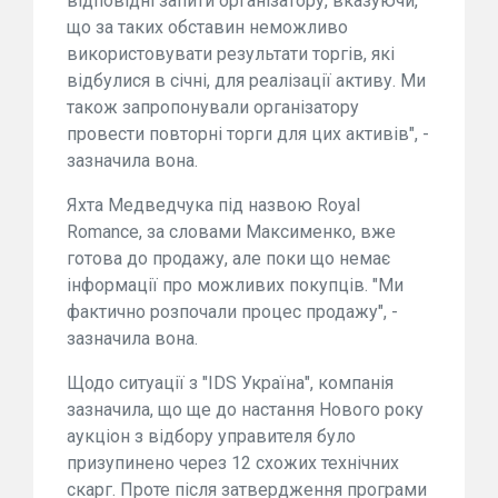
відповідні запити організатору, вказуючи,
що за таких обставин неможливо
використовувати результати торгів, які
відбулися в січні, для реалізації активу. Ми
також запропонували організатору
провести повторні торги для цих активів", -
зазначила вона.
Яхта Медведчука під назвою Royal
Romance, за словами Максименко, вже
готова до продажу, але поки що немає
інформації про можливих покупців. "Ми
фактично розпочали процес продажу", -
зазначила вона.
Щодо ситуації з "IDS Україна", компанія
зазначила, що ще до настання Нового року
аукціон з відбору управителя було
призупинено через 12 схожих технічних
скарг. Проте після затвердження програми