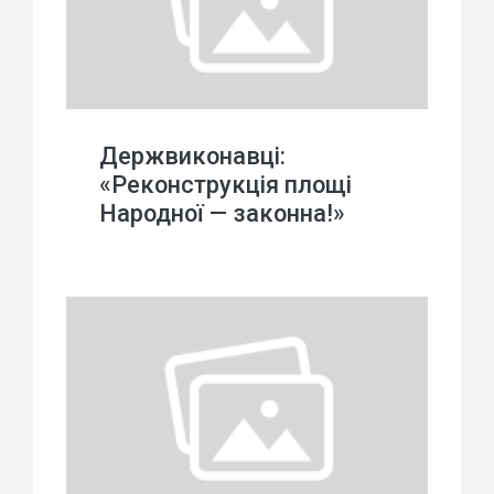
Держвиконавці:
«Реконструкція площі
Народної — законна!»