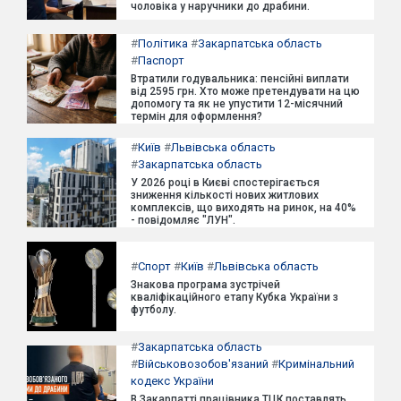
чоловіка у наручники до драбини.
#
Політика
#
Закарпатська область
#
Паспорт
Втратили годувальника: пенсійні виплати
від 2595 грн. Хто може претендувати на цю
допомогу та як не упустити 12-місячний
термін для оформлення?
#
Київ
#
Львівська область
#
Закарпатська область
У 2026 році в Києві спостерігається
зниження кількості нових житлових
комплексів, що виходять на ринок, на 40%
- повідомляє "ЛУН".
#
Спорт
#
Київ
#
Львівська область
Знакова програма зустрічей
кваліфікаційного етапу Кубка України з
футболу.
#
Закарпатська область
#
Військовозобов'язаний
#
Кримінальний
кодекс України
В Закарпатті працівника ТЦК поставлять