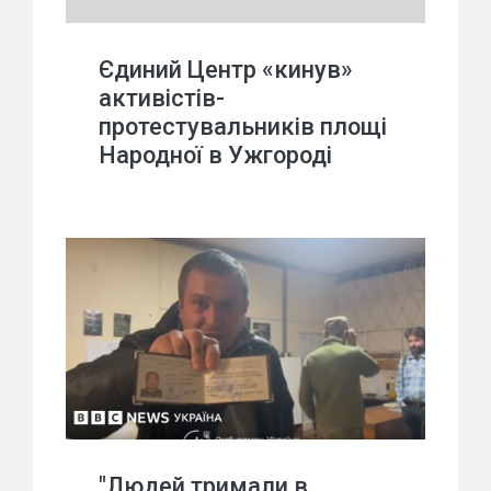
Єдиний Центр «кинув»
активістів-
протестувальників площі
Народної в Ужгороді
"Людей тримали в