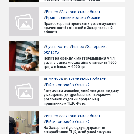
#
Бізнес
#
Закарпатська область
#
Кримінальний кодекс України
Правоохоронці проводять розслідування
причин загибелі коней в Закарпатській
області.
#
Суспільство
#
Бізнес
#
Запорізька
область
Попит на оренду кімнат збільшився у 4,4
рази: в одних місцях ціна становить 1500
грн, а в інших — 6000 грн.
#
Політика
#
Закарпатська область
#
Військовозобов'язаний
Затримали чоловіка, який закував людину
у кайданки до драбини: на Закарпатті
розпочали судовий процес над
працівником ТЦК. Фото.
#
Бізнес
#
Закарпатська область
#
Військовозобов'язаний
На Закарпатті до суду відправлять
співробітника ТЦК, який уночі закував