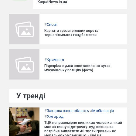
KarpatNews.in.ua
#
Спорт
Карпати «розстріляли» ворота
тернопільських гандболісток
#
Кримінал
Підозріла сумка «поставила на вуха»
мукачівську поліцію (фото)
У тренді
#
Закарпатська область
#
Мобілізація
#
Ужгород
ТЦК неправомірно викликав чоловіка, який
має активну відстрочку: суд визнав за
потрібне виплатити 40 тисяч гривень як
моральну компенсацію - sud.ua