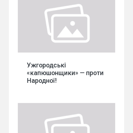
Ужгородські
«капюшонщики» — проти
Народної!