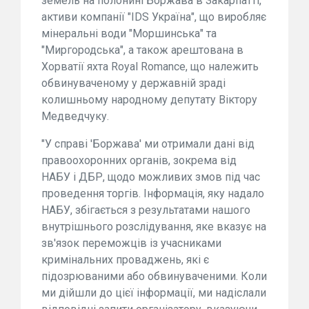
земель на полонині Боржава в Закарпатті,
активи компанії "IDS Україна", що виробляє
мінеральні води "Моршинська" та
"Миргородська", а також арештована в
Хорватії яхта Royal Romance, що належить
обвинуваченому у державній зраді
колишньому народному депутату Віктору
Медведчуку.
"У справі 'Боржава' ми отримали дані від
правоохоронних органів, зокрема від
НАБУ і ДБР, щодо можливих змов під час
проведення торгів. Інформація, яку надало
НАБУ, збігається з результатами нашого
внутрішнього розслідування, яке вказує на
зв'язок переможців із учасниками
кримінальних проваджень, які є
підозрюваними або обвинуваченими. Коли
ми дійшли до цієї інформації, ми надіслали