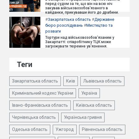
перед судом за те, що він на всю ніч
закував військовозобов'язаного в
кайданки, прикувавши його до драбини.
#
Закарпатська область
#
Державне
бюро розслідувань
#
Мистецтво та
розваги
Тортури над військовозобов'язаним у
Закарпатті: співробітнику ТЦК може
загрожувати тюремне ув'язнення.
Теги
Закарпатська область
Київ
Львівська область
Кримінальний кодекс України
Україна
Івано-Франківська область
Київська область
Чернівецька область
Українська гривня
Одеська область
Ужгород
Рівненська область