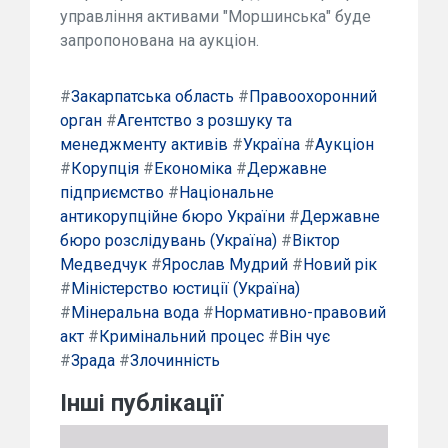
управління активами "Моршинська" буде
запропонована на аукціон.
#
Закарпатська область
#
Правоохоронний
орган
#
Агентство з розшуку та
менеджменту активів
#
Україна
#
Аукціон
#
Корупція
#
Економіка
#
Державне
підприємство
#
Національне
антикорупційне бюро України
#
Державне
бюро розслідувань (Україна)
#
Віктор
Медведчук
#
Ярослав Мудрий
#
Новий рік
#
Міністерство юстиції (Україна)
#
Мінеральна вода
#
Нормативно-правовий
акт
#
Кримінальний процес
#
Він чує
#
Зрада
#
Злочинність
Інші публікації