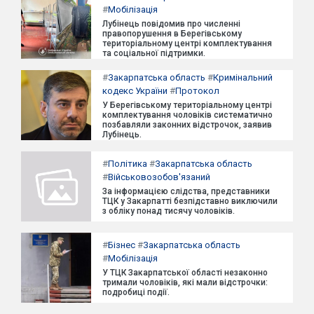
#
Мобілізація
Лубінець повідомив про численні
правопорушення в Берегівському
територіальному центрі комплектування
та соціальної підтримки.
#
Закарпатська область
#
Кримінальний
кодекс України
#
Протокол
У Берегівському територіальному центрі
комплектування чоловіків систематично
позбавляли законних відстрочок, заявив
Лубінець.
#
Політика
#
Закарпатська область
#
Військовозобов'язаний
За інформацією слідства, представники
ТЦК у Закарпатті безпідставно виключили
з обліку понад тисячу чоловіків.
#
Бізнес
#
Закарпатська область
#
Мобілізація
У ТЦК Закарпатської області незаконно
тримали чоловіків, які мали відстрочки:
подробиці події.