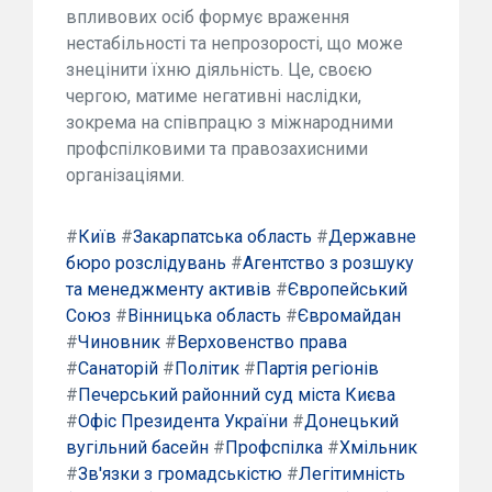
впливових осіб формує враження
нестабільності та непрозорості, що може
знецінити їхню діяльність. Це, своєю
чергою, матиме негативні наслідки,
зокрема на співпрацю з міжнародними
профспілковими та правозахисними
організаціями.
#
Київ
#
Закарпатська область
#
Державне
бюро розслідувань
#
Агентство з розшуку
та менеджменту активів
#
Європейський
Союз
#
Вінницька область
#
Євромайдан
#
Чиновник
#
Верховенство права
#
Санаторій
#
Політик
#
Партія регіонів
#
Печерський районний суд міста Києва
#
Офіс Президента України
#
Донецький
вугільний басейн
#
Профспілка
#
Хмільник
#
Зв'язки з громадськістю
#
Легітимність