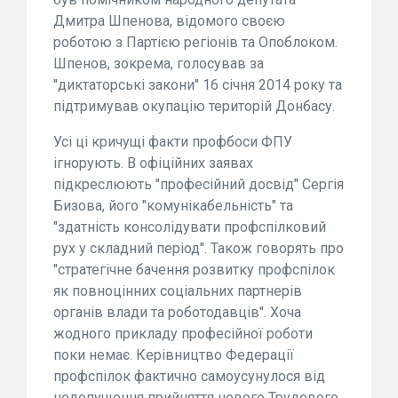
Дмитра Шпенова, відомого своєю
роботою з Партією регіонів та Опоблоком.
Шпенов, зокрема, голосував за
"диктаторські закони" 16 січня 2014 року та
підтримував окупацію територій Донбасу.
Усі ці кричущі факти профбоси ФПУ
ігнорують. В офіційних заявах
підкреслюють "професійний досвід" Сергія
Бизова, його "комунікабельність" та
"здатність консолідувати профспілковий
рух у складний період". Також говорять про
"стратегічне бачення розвитку профспілок
як повноцінних соціальних партнерів
органів влади та роботодавців". Хоча
жодного прикладу професійної роботи
поки немає. Керівництво Федерації
профспілок фактично самоусунулося від
недопущення прийняття нового Трудового