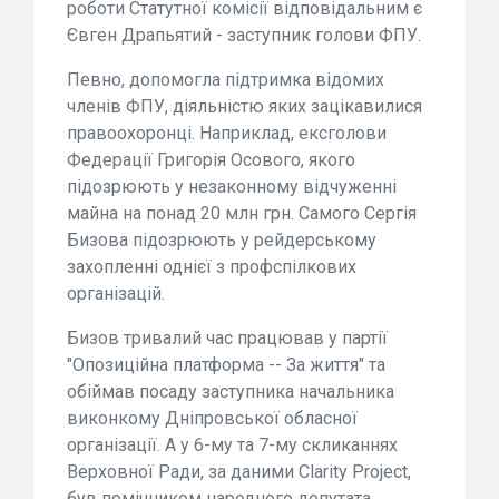
роботи Статутної комісії відповідальним є
Євген Драпьятий - заступник голови ФПУ.
Певно, допомогла підтримка відомих
членів ФПУ, діяльністю яких зацікавилися
правоохоронці. Наприклад, ексголови
Федерації Григорія Осового, якого
підозрюють у незаконному відчуженні
майна на понад 20 млн грн. Самого Сергія
Бизова підозрюють у рейдерському
захопленні однієї з профспілкових
організацій.
Бизов тривалий час працював у партії
"Опозиційна платформа -- За життя" та
обіймав посаду заступника начальника
виконкому Дніпровської обласної
організації. А у 6-му та 7-му скликаннях
Верховної Ради, за даними Clarity Project,
був помічником народного депутата