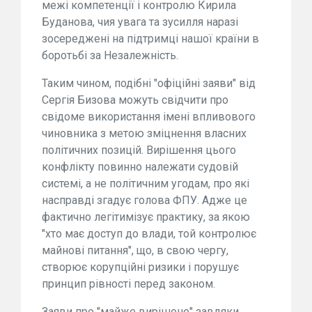
межі компетенції і контролю Кирила
Буданова, чия увага та зусилля наразі
зосереджені на підтримці нашої країни в
боротьбі за Незалежність.
Таким чином, подібні "офіційні заяви" від
Сергія Бизова можуть свідчити про
свідоме використання імені впливового
чиновника з метою зміцнення власних
політичних позицій. Вирішення цього
конфлікту повинно належати судовій
системі, а не політичним угодам, про які
насправді згадує голова ФПУ. Адже це
фактично легітимізує практику, за якою
"хто має доступ до влади, той контролює
майнові питання", що, в свою чергу,
створює корупційні ризики і порушує
принцип рівності перед законом.
Заяви про "майже вирішене" завдяки