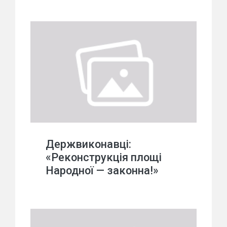
Держвиконавці:
«Реконструкція площі
Народної — законна!»