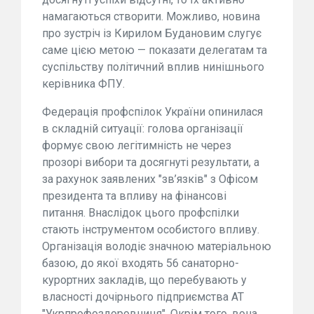
намагаються створити. Можливо, новина
про зустріч із Кирилом Будановим слугує
саме цією метою — показати делегатам та
суспільству політичний вплив нинішнього
керівника ФПУ.
Федерація профспілок України опинилася
в складній ситуації: голова організації
формує свою легітимність не через
прозорі вибори та досягнуті результати, а
за рахунок заявлених "зв’язків" з Офісом
президента та впливу на фінансові
питання. Внаслідок цього профспілки
стають інструментом особистого впливу.
Організація володіє значною матеріальною
базою, до якої входять 56 санаторно-
курортних закладів, що перебувають у
власності дочірнього підприємства АТ
"Укрпрофоздоровниця". Окрім того, вона