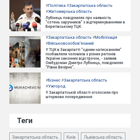
#
Політика
#
Закарпатська область
#
Житомирська область
Лубінець повідомляє про наявність
"сотень заручників" з відтермінуваннями в
Берегівському ТЦК.
#
Закарпатська область
#
Мобілізація
#
Військовозобов'язаний
У ТЦК в Закарпатті "одним натисканням"
позбавляли чоловіків з різних регіонів
України законних відстрочок, - заявив
Омбудсман Дмитро Лубінець, повідомляє
"Рівне Вечірнє".
#
Бізнес
#
Закарпатська область
#
Ужгород
У Закарпатській області оголосили про
штормове попередження.
Теги
Закарпатська область
Київ
Львівська область