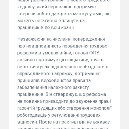
кодексу, який переважно підтримує
інтереси роботодавців та має купу змін, які
можуть негативно вплинути на
працівників по всій країні.
Незважаючи на численні попередження
про невідповідність проведення трудової
реформи в умовах війни, голова ФПУ
активно підтримує цю ініціативу, хоча в
своїх виступах підкреслює необхідність її
справедливого напрямку, дотримання
принципів верховенства права та
забезпечення належного захисту
працівників. Він стверджує, що реформа
не повинна призводити до звуження прав і
гарантій трудящих або створення монополії
роботодавців у регулюванні трудових
відносин. Проте на практиці він не вживає
жодних заходів для організації реального