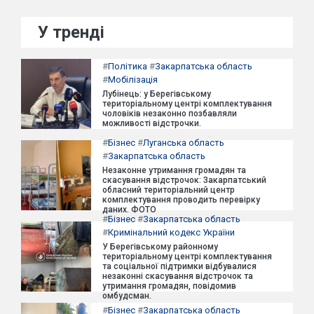
У тренді
#
Політика
#
Закарпатська область
#
Мобілізація
Лубінець: у Берегівському
територіальному центрі комплектування
чоловіків незаконно позбавляли
можливості відстрочки.
#
Бізнес
#
Луганська область
#
Закарпатська область
Незаконне утримання громадян та
скасування відстрочок: Закарпатський
обласний територіальний центр
комплектування проводить перевірку
даних. ФОТО
#
Бізнес
#
Закарпатська область
#
Кримінальний кодекс України
У Берегівському районному
територіальному центрі комплектування
та соціальної підтримки відбувалися
незаконні скасування відстрочок та
утримання громадян, повідомив
омбудсман.
#
Бізнес
#
Закарпатська область