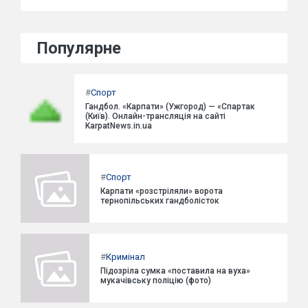
Популярне
#
Спорт
Гандбол. «Карпати» (Ужгород) — «Спартак
(Київ). Онлайн-трансляція на сайті
KarpatNews.in.ua
#
Спорт
Карпати «розстріляли» ворота
тернопільських гандболісток
#
Кримінал
Підозріла сумка «поставила на вуха»
мукачівську поліцію (фото)