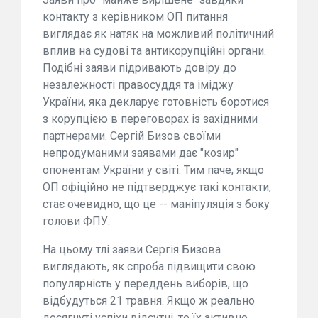
контакту з керівником ОП питання
виглядає як натяк на можливий політичний
вплив на судові та антикорупційні органи.
Подібні заяви підривають довіру до
незалежності правосуддя та іміджу
України, яка декларує готовність боротися
з корупцією в переговорах із західними
партнерами. Сергій Бизов своїми
непродуманими заявами дає "козир"
опонентам України у світі. Тим паче, якщо
ОП офіційно не підтверджує такі контакти,
стає очевидно, що це -- маніпуляція з боку
голови ФПУ.
На цьому тлі заяви Сергія Бизова
виглядають, як спроба підвищити свою
популярність у переддень виборів, що
відбудуться 21 травня. Якщо ж реально
досягнуті успіхи відсутні, то їх активно