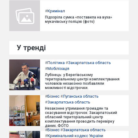
#
Кримінал
Підозріла сумка «поставила на вуха»
мукачівську поліцію (фото)
У тренді
#
Політика
#
Закарпатська область
#
Мобілізація
Лубінець: у Берегівському
територіальному центрі комплектування
чоловіків незаконно позбавляли
можливості відстрочки.
#
Бізнес
#
Луганська область
#
Закарпатська область
Незаконне утримання громадян та
скасування відстрочок: Закарпатський
обласний територіальний центр
комплектування проводить перевірку
даних. ФОТО
#
Бізнес
#
Закарпатська область
#
Кримінальний кодекс України