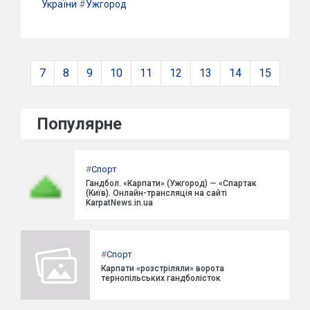
України
#
Ужгород
7
8
9
10
11
12
13
14
15
Популярне
#
Спорт
Гандбол. «Карпати» (Ужгород) — «Спартак
(Київ). Онлайн-трансляція на сайті
KarpatNews.in.ua
#
Спорт
Карпати «розстріляли» ворота
тернопільських гандболісток