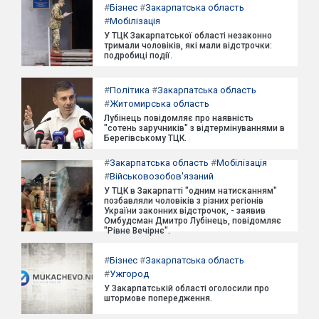
#
Бізнес
#
Закарпатська область
#
Мобілізація
У ТЦК Закарпатської області незаконно
тримали чоловіків, які мали відстрочки:
подробиці події.
#
Політика
#
Закарпатська область
#
Житомирська область
Лубінець повідомляє про наявність
"сотень заручників" з відтермінуваннями в
Берегівському ТЦК.
#
Закарпатська область
#
Мобілізація
#
Військовозобов'язаний
У ТЦК в Закарпатті "одним натисканням"
позбавляли чоловіків з різних регіонів
України законних відстрочок, - заявив
Омбудсман Дмитро Лубінець, повідомляє
"Рівне Вечірнє".
#
Бізнес
#
Закарпатська область
#
Ужгород
У Закарпатській області оголосили про
штормове попередження.