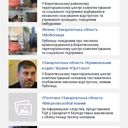
У Берегівському районному
територіальному центрі комплектування
та соціальної підтримки відбувалися
незаконні скасування відстрочок та
утримання громадян, повідомив
омбудсман.
#
Бізнес
#
Закарпатська область
#
Мобілізація
Лубінець повідомив про численні
правопорушення в Берегівському
територіальному центрі комплектування
та соціальної підтримки.
#
Закарпатська область
#
Кримінальний
кодекс України
#
Протокол
У Берегівському територіальному центрі
комплектування чоловіків систематично
позбавляли законних відстрочок, заявив
Лубінець.
#
Політика
#
Закарпатська область
#
Військовозобов'язаний
За інформацією слідства, представники
ТЦК у Закарпатті безпідставно виключили
з обліку понад тисячу чоловіків.