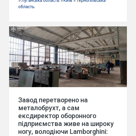
#
Луганська область
#
Київ
#
Тернопільська
область
Завод перетворено на
металобрухт, а сам
ексдиректор оборонного
підприємства живе на широку
ногу, володіючи Lamborghini: