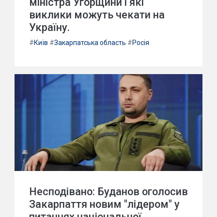
міністра Угорщини і які
виклики можуть чекати на
Україну.
#
Київ
#
Закарпатська область
#
Росія
Несподівано: Буданов оголосив
Закарпаття новим "лідером" у
питаннях національної