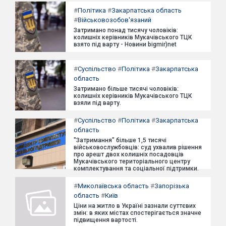
#
Політика
#
Закарпатська область
#
Військовозобов'язаний
Затримано понад тисячу чоловіків:
колишніх керівників Мукачівського ТЦК
взято під варту - Новини bigmir)net
#
Суспільство
#
Політика
#
Закарпатська
область
Затримано більше тисячі чоловіків:
колишніх керівників Мукачівського ТЦК
взяли під варту.
#
Суспільство
#
Політика
#
Закарпатська
область
"Затримання" більше 1,5 тисячі
військовослужбовців: суд ухвалив рішення
про арешт двох колишніх посадовців
Мукачівського територіального центру
комплектування та соціальної підтримки.
#
Миколаївська область
#
Запорізька
область
#
Київ
Ціни на житло в Україні зазнали суттєвих
змін: в яких містах спостерігається значне
підвищення вартості.