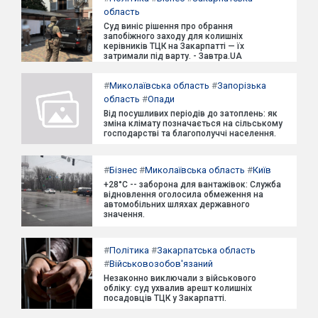
область
Суд виніс рішення про обрання
запобіжного заходу для колишніх
керівників ТЦК на Закарпатті — їх
затримали під варту. - Завтра.UA
#
Миколаївська область
#
Запорізька
область
#
Опади
Від посушливих періодів до затоплень: як
зміна клімату позначається на сільському
господарстві та благополуччі населення.
#
Бізнес
#
Миколаївська область
#
Київ
+28°C -- заборона для вантажівок: Служба
відновлення оголосила обмеження на
автомобільних шляхах державного
значення.
#
Політика
#
Закарпатська область
#
Військовозобов'язаний
Незаконно виключали з військового
обліку: суд ухвалив арешт колишніх
посадовців ТЦК у Закарпатті.