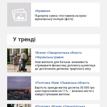
#
Кримінал
Підозріла сумка «поставила на вуха»
мукачівську поліцію (фото)
У тренді
#
Бізнес
#
Закарпатська область
#
Українська гривня
Нові виплати для батьків: можливість
отримувати фінансову допомогу щомісяця
до досягнення дитиною трирічного віку.
#
Політика
#
Київ
#
Львівська область
Вартість оренди житла досягла 30 000 грн:
ціни підскочили на 11% -- вказано міста з
найдоступнішим житлом.
#
Політика
#
Бізнес
#
Закарпатська