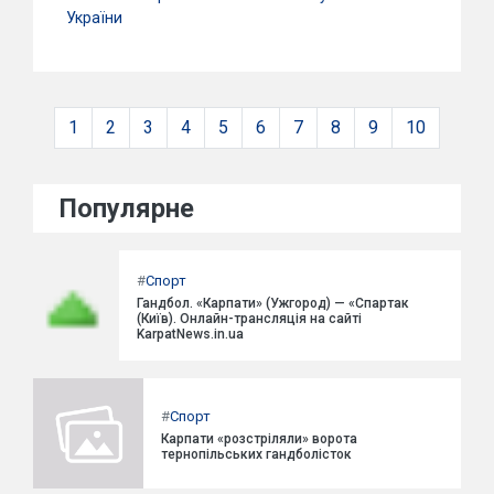
України
1
2
3
4
5
6
7
8
9
10
Популярне
#
Спорт
Гандбол. «Карпати» (Ужгород) — «Спартак
(Київ). Онлайн-трансляція на сайті
KarpatNews.in.ua
#
Спорт
Карпати «розстріляли» ворота
тернопільських гандболісток