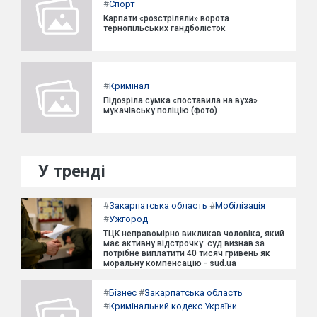
#
Спорт
Карпати «розстріляли» ворота
тернопільських гандболісток
#
Кримінал
Підозріла сумка «поставила на вуха»
мукачівську поліцію (фото)
У тренді
#
Закарпатська область
#
Мобілізація
#
Ужгород
ТЦК неправомірно викликав чоловіка, який
має активну відстрочку: суд визнав за
потрібне виплатити 40 тисяч гривень як
моральну компенсацію - sud.ua
#
Бізнес
#
Закарпатська область
#
Кримінальний кодекс України