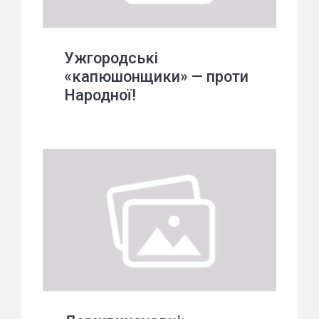
Ужгородські
«капюшонщики» — проти
Народної!