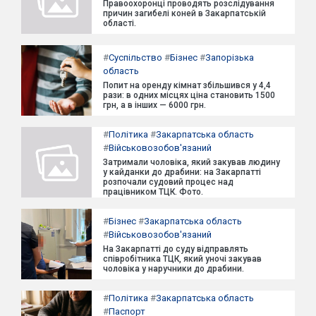
Правоохоронці проводять розслідування
причин загибелі коней в Закарпатській
області.
#
Суспільство
#
Бізнес
#
Запорізька
область
Попит на оренду кімнат збільшився у 4,4
рази: в одних місцях ціна становить 1500
грн, а в інших — 6000 грн.
#
Політика
#
Закарпатська область
#
Військовозобов'язаний
Затримали чоловіка, який закував людину
у кайданки до драбини: на Закарпатті
розпочали судовий процес над
працівником ТЦК. Фото.
#
Бізнес
#
Закарпатська область
#
Військовозобов'язаний
На Закарпатті до суду відправлять
співробітника ТЦК, який уночі закував
чоловіка у наручники до драбини.
#
Політика
#
Закарпатська область
#
Паспорт