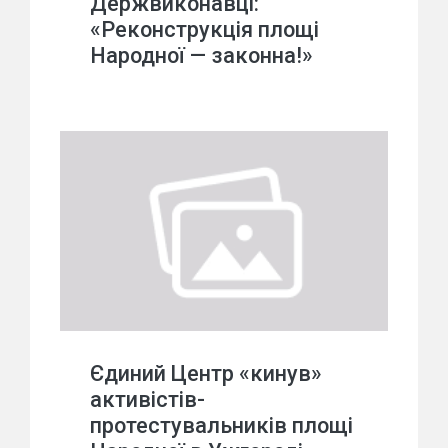
Держвиконавці:
«Реконструкція площі
Народної — законна!»
Єдиний Центр «кинув»
активістів-
протестувальників площі