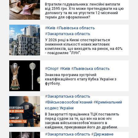
Втратили годувальника: пенсійні виплати
від 2595 грн. Хто може претендувати на цю
допомогу та як не упустити 12-місячний
термін для оформлення?
#
Київ
#
Львівська область
#
Закарпатська область
У 2026 році в Києві спостерігається
зниження кількості нових житлових
комплексів, що виходять на ринок, на 40%
- повідомляє "ЛУН".
#
Спорт
#
Київ
#
Львівська область
Знакова програма зустрічей
кваліфікаційного етапу Кубка України з
футболу.
#
Закарпатська область
#
Військовозобов'язаний
#
Кримінальний
кодекс України
В Закарпатті працівника ТЦК поставлять
перед судом за те, що він на всю ніч
закував військовозобов'язаного в
кайданки, прикувавши його до драбини.
#
Закарпатська область
#
Державне