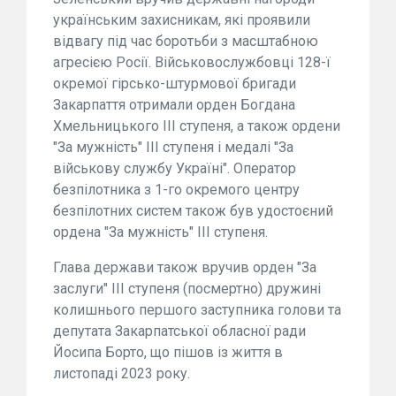
українським захисникам, які проявили
відвагу під час боротьби з масштабною
агресією Росії. Військовослужбовці 128-ї
окремої гірсько-штурмової бригади
Закарпаття отримали орден Богдана
Хмельницького III ступеня, а також ордени
"За мужність" III ступеня і медалі "За
військову службу Україні". Оператор
безпілотника з 1-го окремого центру
безпілотних систем також був удостоєний
ордена "За мужність" III ступеня.
Глава держави також вручив орден "За
заслуги" ІІІ ступеня (посмертно) дружині
колишнього першого заступника голови та
депутата Закарпатської обласної ради
Йосипа Борто, що пішов із життя в
листопаді 2023 року.