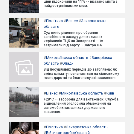
ціни підскочили на 11% -- вказано міста з
найдоступнішим житлом.
#
Політика
#
Бізнес
#
Закарпатська
область
Суд виніс рішення про обрання
запобіжного заходу для колишніх
керівників ТЦК на Закарпатті — їх
затримали під варту. - Завтра.UA
#
Миколаївська область
#
Запорізька
область
#
Опади
Від посушливих періодів до затоплень: як
зміна клімату позначається на сільському
господарстві та благополуччі населення.
#
Бізнес
#
Миколаївська область
#
Київ
+28°C -- заборона для вантажівок: Служба
відновлення оголосила обмеження на
автомобільних шляхах державного
значення.
#
Політика
#
Закарпатська область
#
Військовозобов'язаний