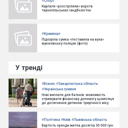
#
Спорт
Карпати «розстріляли» ворота
тернопільських гандболісток
#
Кримінал
Підозріла сумка «поставила на вуха»
мукачівську поліцію (фото)
У тренді
#
Бізнес
#
Закарпатська область
#
Українська гривня
Нові виплати для батьків: можливість
отримувати фінансову допомогу щомісяця
до досягнення дитиною трирічного віку.
#
Політика
#
Київ
#
Львівська область
Вартість оренди житла досягла 30 000 грн: