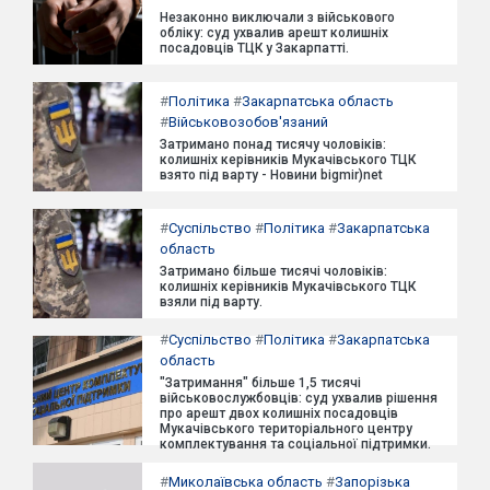
Незаконно виключали з військового
обліку: суд ухвалив арешт колишніх
посадовців ТЦК у Закарпатті.
#
Політика
#
Закарпатська область
#
Військовозобов'язаний
Затримано понад тисячу чоловіків:
колишніх керівників Мукачівського ТЦК
взято під варту - Новини bigmir)net
#
Суспільство
#
Політика
#
Закарпатська
область
Затримано більше тисячі чоловіків:
колишніх керівників Мукачівського ТЦК
взяли під варту.
#
Суспільство
#
Політика
#
Закарпатська
область
"Затримання" більше 1,5 тисячі
військовослужбовців: суд ухвалив рішення
про арешт двох колишніх посадовців
Мукачівського територіального центру
комплектування та соціальної підтримки.
#
Миколаївська область
#
Запорізька