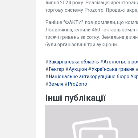
липня 2024 року. Реалізація арештован
торгову систему Prozorro. Продажі ак
Раніше "ФАКТИ" повідомляли, що компан
Льовочкіна, купили 460 гектарів землі 
тисячі гривень за сотку. Земельна ділян
були організовані три аукціони.
#
Закарпатська область
#
Агентство з р
#
Гектар
#
Аукціон
#
Українська гривня
#
Національне антикорупційне бюро Ук
#
Земля
#
ProZorro
Інші публікації