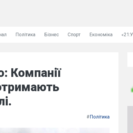
нал
Політика
Бізнес
Спорт
Економіка
«21:
о: Компанії
 отримають
і.
#
Політика