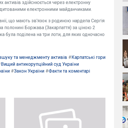
их активів здійснюється через електронну
редитованими електронними майданчиками.
ії, що мають зв'язок з родиною нардепа Сергія
на полонині Боржава (Закарпаття) за ціною 2
ка була поділена на три лоти, для яких одночасно
озшуку та менеджменту активів
#
Карпатські гори
#
Вищий антикорупційний суд України
раїни
#
Закон України
#
Факти та коментарі