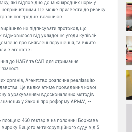
язку, які відповідно до міжнародних норм у
 неприйнятними. Це може призвести до ризику
троль попередніх власників.
о вирішило не підписувати протокол, що
ж відмовилося від укладення угоди купівлі-
ідомлено про виявлені порушення, та вжито
ли в агентстві.
ння до НАБУ та САП для отримання
язаності.
их органів, Агентство розпочне реалізацію
нодавства. Це включатиме проведення нової
іону з урахуванням вдосконалених методів
начених у Законі про реформу АРМА", --
ю площею 460 гектарів на полонині Боржава
і вироку Вищого антикорупційного суду від 5