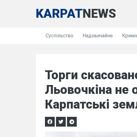
KARPAT
NEWS
Суспільство
Надзвичайне
Кримі
Торги скасован
Льовочкіна не
Карпатські земл