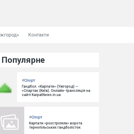
Ужгород»
Контакти
Популярне
#
Спорт
Гандбол. «Карпати» (Ужгород) —
«Спартак (Київ). Онлайн-трансляція на
сайті KarpatNews.in.ua
#
Спорт
Карпати «розстріляли» ворота
тернопільських гандболісток