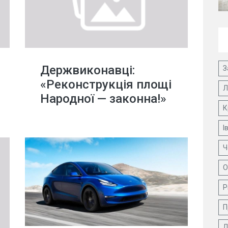
Держвиконавці:
З
«Реконструкція площі
Л
Народної — законна!»
К
І
Ч
О
Р
П
Д