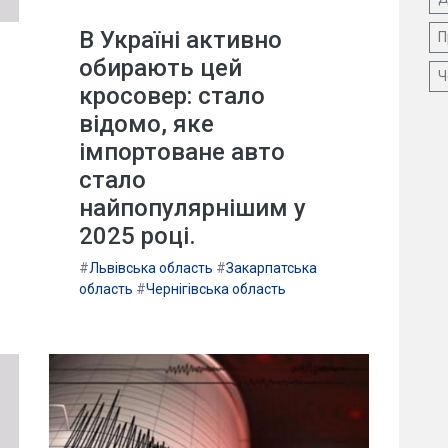
В Україні активно
П
обирають цей
Ч
кросовер: стало
відомо, яке
імпортоване авто
стало
найпопулярнішим у
2025 році.
#
Львівська область
#
Закарпатська
область
#
Чернігівська область