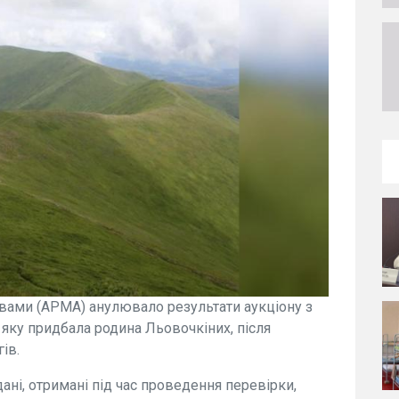
ивами (АРМА) анулювало результати аукціону з
 яку придбала родина Льовочкіних, після
ів.
ані, отримані під час проведення перевірки,