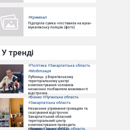
#
Кримінал
Підозріла сумка «поставила на вуха»
мукачівську поліцію (фото)
У тренді
#
Політика
#
Закарпатська область
#
Мобілізація
Лубінець: у Берегівському
територіальному центрі
комплектування чоловіків
незаконно позбавляли можливості
відстрочки.
#
Бізнес
#
Луганська область
#
Закарпатська область
Незаконне утримання громадян та
скасування відстрочок:
Закарпатський обласний
територіальний центр
комплектування проводить
#
Бізнес
#
Закарпатська область
перевірку даних. ФОТО