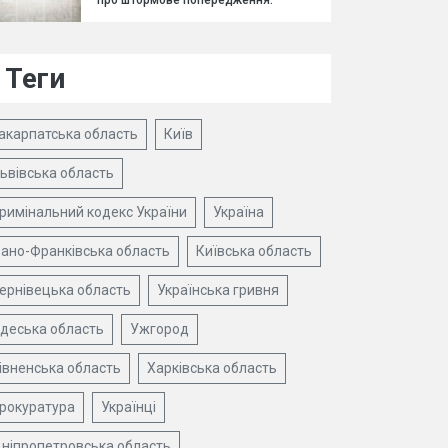
про штормове попередження.
Теги
акарпатська область
Київ
ьвівська область
римінальний кодекс України
Україна
вано-Франківська область
Київська область
ернівецька область
Українська гривня
деська область
Ужгород
івненська область
Харківська область
рокуратура
Українці
ніпропетровська область