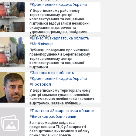
#
Кримінальний кодекс України
У Берегівському районному
територіальному центрі
комплектування та соціальної
підтримки відбувалися незаконні
скасування відстрочок та
утримання громадян, повідомив
омбудсман.
#
Бізнес
#
Закарпатська область
#
Мобілізація
Лубінець повідомив про численні
правопорушення в Берегівському
територіальному центрі
комплектування та соціальної
підтримки.
#
Закарпатська область
#
Кримінальний кодекс України
#
Протокол
У Берегівському територіальному
центрі комплектування чоловіків
систематично позбавляли законних
відстрочок, заявив Лубінець.
#
Політика
#
Закарпатська область
#
Військовозобов'язаний
За інформацією слідства,
представники ТЦК у Закарпатті
безпідставно виключили з обліку
понад тисячу чоловіків.