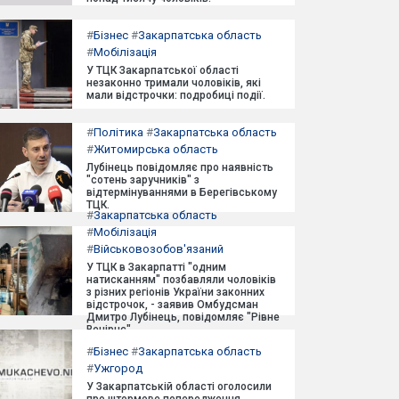
#
Бізнес
#
Закарпатська область
#
Мобілізація
У ТЦК Закарпатської області
незаконно тримали чоловіків, які
мали відстрочки: подробиці події.
#
Політика
#
Закарпатська область
#
Житомирська область
Лубінець повідомляє про наявність
"сотень заручників" з
відтермінуваннями в Берегівському
ТЦК.
#
Закарпатська область
#
Мобілізація
#
Військовозобов'язаний
У ТЦК в Закарпатті "одним
натисканням" позбавляли чоловіків
з різних регіонів України законних
відстрочок, - заявив Омбудсман
Дмитро Лубінець, повідомляє "Рівне
Вечірнє".
#
Бізнес
#
Закарпатська область
#
Ужгород
У Закарпатській області оголосили