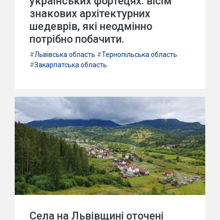
українських фортецях: вісім
знакових архітектурних
шедеврів, які неодмінно
потрібно побачити.
#
Львівська область
#
Тернопільська область
#
Закарпатська область
Села на Львівщині оточені