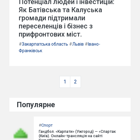
Потенціал людей і інвестицій:
Як Батівська та Калуська
громади підтримали
переселенців і бізнес з
прифронтових міст.
#
Закарпатська область
#
Львів
#
Івано-
Франківськ
1
2
Популярне
#
Спорт
Гандбол. «Карпати» (Ужгород) — «Спартак
(Київ). Онлайн-трансляція на сайті