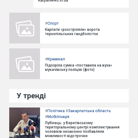
KarpatNews.in.ua
#
Спорт
Карпати «розстріляли» ворота
тернопільських гандболісток
#
Кримінал
Підозріла сумка «поставила на вуха»
мукачівську поліцію (фото)
У тренді
#
Політика
#
Закарпатська область
#
Мобілізація
Лубінець: у Берегівському
територіальному центрі комплектування
чоловіків незаконно позбавляли
можливості відстрочки.