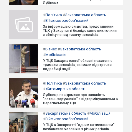
Лубінець.
#
Політика
#
Закарпатська область
#
Військовозобов'язаний
За інформацією слідства, представники
ТЦК у Закарпатті безпідставно виключили
з обліку понад тисячу чоловіків.
#
Бізнес
#
Закарпатська область
#
Мобілізація
У ТЦК Закарпатської області незаконно
тримали чоловіків, які мали відстрочки:
подробиці події.
#
Політика
#
Закарпатська область
#
Житомирська область
Лубінець повідомляє про наявність
"сотень заручників" з відтермінуваннями в
Берегівському ТЦК.
#
Закарпатська область
#
Мобілізація
#
Військовозобов'язаний
У ТЦК в Закарпатті "одним натисканням"
позбавляли чоловіків з різних регіонів