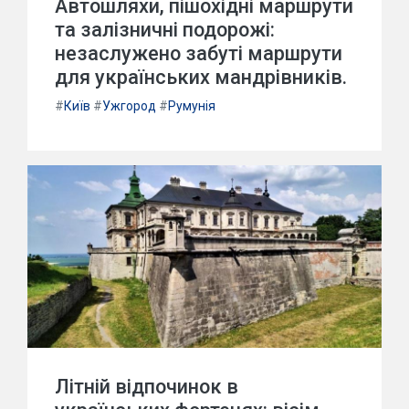
Автошляхи, пішохідні маршрути
та залізничні подорожі:
незаслужено забуті маршрути
для українських мандрівників.
#
Київ
#
Ужгород
#
Румунія
Літній відпочинок в