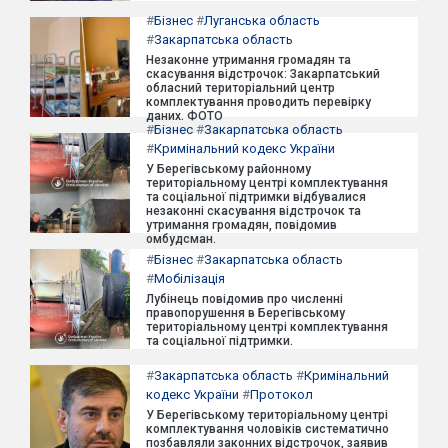
#
Бізнес
#
Луганська область
#
Закарпатська область
Незаконне утримання громадян та
скасування відстрочок: Закарпатський
обласний територіальний центр
комплектування проводить перевірку
даних. ФОТО
#
Бізнес
#
Закарпатська область
#
Кримінальний кодекс України
У Берегівському районному
територіальному центрі комплектування
та соціальної підтримки відбувалися
незаконні скасування відстрочок та
утримання громадян, повідомив
омбудсман.
#
Бізнес
#
Закарпатська область
#
Мобілізація
Лубінець повідомив про численні
правопорушення в Берегівському
територіальному центрі комплектування
та соціальної підтримки.
#
Закарпатська область
#
Кримінальний
кодекс України
#
Протокол
У Берегівському територіальному центрі
комплектування чоловіків систематично
позбавляли законних відстрочок, заявив