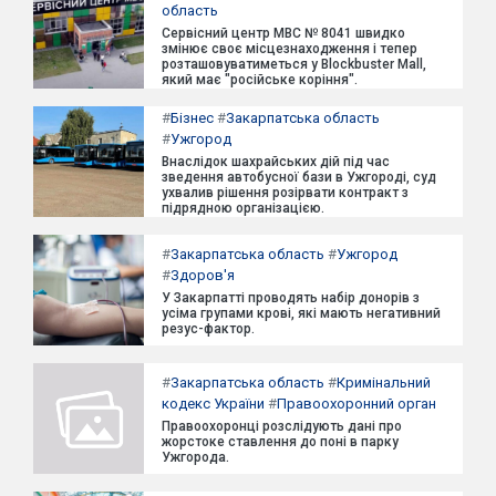
область
Сервісний центр МВС № 8041 швидко
змінює своє місцезнаходження і тепер
розташовуватиметься у Blockbuster Mall,
який має "російське коріння".
#
Бізнес
#
Закарпатська область
#
Ужгород
Внаслідок шахрайських дій під час
зведення автобусної бази в Ужгороді, суд
ухвалив рішення розірвати контракт з
підрядною організацією.
#
Закарпатська область
#
Ужгород
#
Здоров'я
У Закарпатті проводять набір донорів з
усіма групами крові, які мають негативний
резус-фактор.
#
Закарпатська область
#
Кримінальний
кодекс України
#
Правоохоронний орган
Правоохоронці розслідують дані про
жорстоке ставлення до поні в парку
Ужгорода.