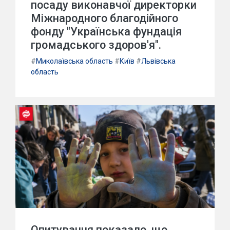
посаду виконавчої директорки
Міжнародного благодійного
фонду "Українська фундація
громадського здоров'я".
#
Миколаївська область
#
Київ
#
Львівська
область
Опитування показало, що