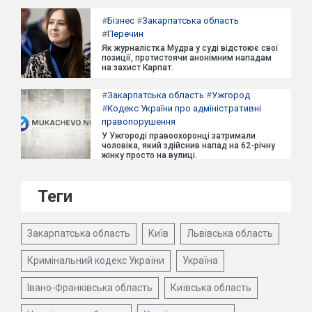
#
Бізнес
#
Закарпатська область
#
Перечин
Як журналістка Мудра у суді відстоює свої
позиції, протистоячи анонімним нападам
на захист Карпат.
#
Закарпатська область
#
Ужгород
#
Кодекс України про адміністративні
правопорушення
У Ужгороді правоохоронці затримали
чоловіка, який здійснив напад на 62-річну
жінку просто на вулиці.
Теги
Закарпатська область
Київ
Львівська область
Кримінальний кодекс України
Україна
Івано-Франківська область
Київська область