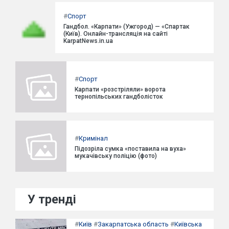
#
Спорт
Гандбол. «Карпати» (Ужгород) — «Спартак
(Київ). Онлайн-трансляція на сайті
KarpatNews.in.ua
#
Спорт
Карпати «розстріляли» ворота
тернопільських гандболісток
#
Кримінал
Підозріла сумка «поставила на вуха»
мукачівську поліцію (фото)
У тренді
#
Київ
#
Закарпатська область
#
Київська