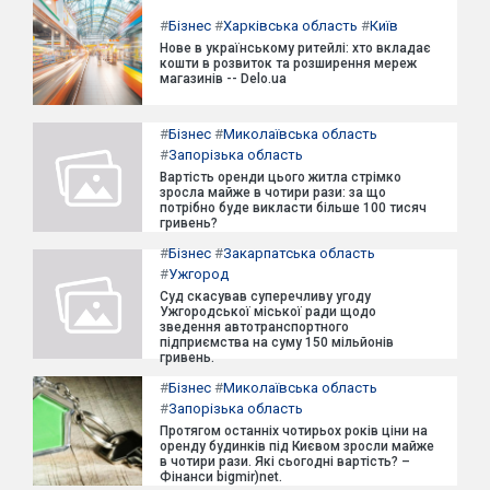
#
Бізнес
#
Харківська область
#
Київ
Нове в українському ритейлі: хто вкладає
кошти в розвиток та розширення мереж
магазинів -- Delo.ua
#
Бізнес
#
Миколаївська область
#
Запорізька область
Вартість оренди цього житла стрімко
зросла майже в чотири рази: за що
потрібно буде викласти більше 100 тисяч
гривень?
#
Бізнес
#
Закарпатська область
#
Ужгород
Суд скасував суперечливу угоду
Ужгородської міської ради щодо
зведення автотранспортного
підприємства на суму 150 мільйонів
гривень.
#
Бізнес
#
Миколаївська область
#
Запорізька область
Протягом останніх чотирьох років ціни на
оренду будинків під Києвом зросли майже
в чотири рази. Які сьогодні вартість? –
Фінанси bigmir)net.