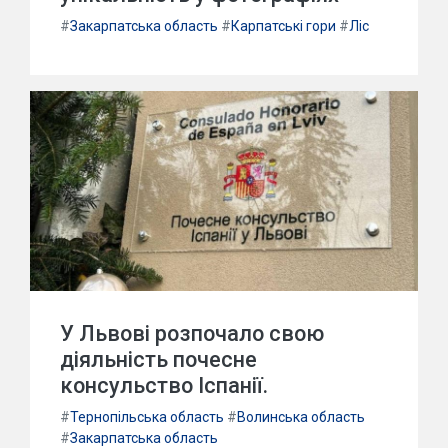
#
Закарпатська область
#
Карпатські гори
#
Ліс
У Львові розпочало свою
діяльність почесне
консульство Іспанії.
#
Тернопільська область
#
Волинська область
#
Закарпатська область