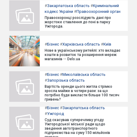
#
Закарпатська область
#
Кримінальний
кодекс України
#
Правоохоронний орган
Правоохоронці розслідують дані про
жорстоке ставлення до поні в парку
Ужгорода.
#
Бізнес
#
Харківська область
#
Київ
Нове в українському ритейлі: хто вкладає
кошти в розвиток та розширення мереж
магазинів -- Delo.ua
#
Бізнес
#
Миколаївська область
#
Запорізька область
Вартість оренди цього житла стрімко
зросла майже в чотири рази: за що
потрібно буде викласти більше 100 тисяч
гривень?
#
Бізнес
#
Закарпатська область
#
Ужгород
Суд скасував суперечливу угоду
Ужгородської міської ради щодо
зведення автотранспортного
підприємства на суму 150 мільйонів