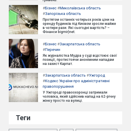
гривень.
#
Бізнес
#
Миколаївська область
#
Запорізька область
Протягом останніх чотирьох років ціни на
оренду будинків під Києвом зросли майже
в чотири рази. Які сьогодні вартість? –
Фінанси bigmir)net.
#
Бізнес
#
Закарпатська область
#
Перечин
Як журналістка Мудра у суді відстоює свої
позиції, протистоячи анонімним нападам
на захист Карпат.
#
Закарпатська область
#
Ужгород
#
Кодекс України про адміністративні
правопорушення
У Ужгороді правоохоронці затримали
чоловіка, який здійснив напад на 62-річну
жінку просто на вулиці.
Теги