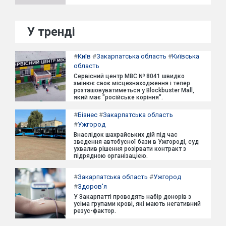
У тренді
#
Київ
#
Закарпатська область
#
Київська
область
Сервісний центр МВС № 8041 швидко
змінює своє місцезнаходження і тепер
розташовуватиметься у Blockbuster Mall,
який має "російське коріння".
#
Бізнес
#
Закарпатська область
#
Ужгород
Внаслідок шахрайських дій під час
зведення автобусної бази в Ужгороді, суд
ухвалив рішення розірвати контракт з
підрядною організацією.
#
Закарпатська область
#
Ужгород
#
Здоров'я
У Закарпатті проводять набір донорів з
усіма групами крові, які мають негативний
резус-фактор.