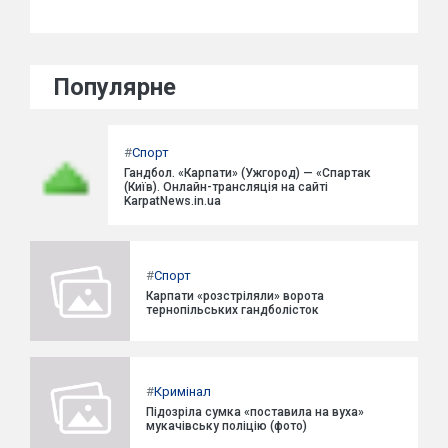
Популярне
#
Спорт
Гандбол. «Карпати» (Ужгород) — «Спартак
(Київ). Онлайн-трансляція на сайті
KarpatNews.in.ua
#
Спорт
Карпати «розстріляли» ворота
тернопільських гандболісток
#
Кримінал
Підозріла сумка «поставила на вуха»
мукачівську поліцію (фото)