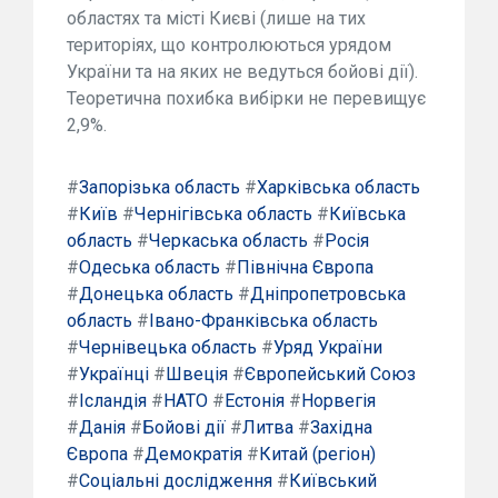
областях та місті Києві (лише на тих
територіях, що контролюються урядом
України та на яких не ведуться бойові дії).
Теоретична похибка вибірки не перевищує
2,9%.
#
Запорізька область
#
Харківська область
#
Київ
#
Чернігівська область
#
Київська
область
#
Черкаська область
#
Росія
#
Одеська область
#
Північна Європа
#
Донецька область
#
Дніпропетровська
область
#
Івано-Франківська область
#
Чернівецька область
#
Уряд України
#
Українці
#
Швеція
#
Європейський Союз
#
Ісландія
#
НАТО
#
Естонія
#
Норвегія
#
Данія
#
Бойові дії
#
Литва
#
Західна
Європа
#
Демократія
#
Китай (регіон)
#
Соціальні дослідження
#
Київський