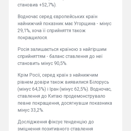
становив +52,7%).
Водночас серед європейських країн
найнижчий показник має Угорщина - мінус
29,1%, хоча її сприйняття також
покращилося.
Росія залишається країною з найгіршим
сприйняттям - баланс ставлення до неї
становить мінус 90,5%.
Крім Росії, серед країн з найнижчим
рівнем довіри також виявилися Білорусь
(мінус 64,3%) і Іран (мінус 62,5%). Водночас,
ставлення до Китаю продемонструвало
певне покращення, досягнувши показника
мінус 33,2%.
Дослідження фіксує тенденцію до
зміцнення позитивного ставлення