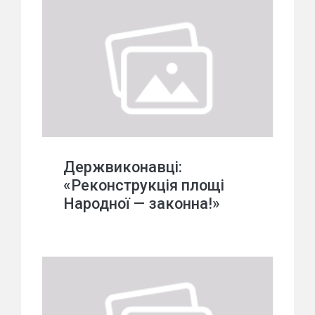
Держвиконавці:
«Реконструкція площі
Народної — законна!»