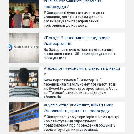
#
Бізнес
#
злочинність, право та
правосуддя
#
У Закарпатті було затримано двох
чоловіків, які за 10 тисяч доларів
організовували переправлення
призовників до кордону.
#
Погода
#
Навколишнє середовище
#
метеорологія
На Закарпатті очікується похолодання:
після спекотних +38° температура почне
знижуватися.
#
Технології
#
економіка, бізнес та фінанси
#
База користувачів "Київстар ТБ"
перевищила півмільйонну позначку, тоді
як Sweet.tv демонструє зростання, а Volia
та "Тріолан" стикаються з відтоком
абонентів.
#
Суспільство
#
конфлікт, війна та мир
#
злочинність, право та правосуддя
У Закарпатському територіальному центрі
комплектування спростували
повідомлення про проведення обшуків у
своїх структурних підрозділах.