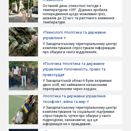
Останній день спекотної погоди з
температурою +39°: Діденко зробила
попередження щодо можливих гроз,
шквалів до 22 м/с та раптового зниження
температури.
#
Технології
#
політика та державне
управління
#
У Закарпатському територіальному центрі
комплектування спростували інформацію
про обшуки в своїх відділеннях.
#
Політика
#
політика та державне
управління
#
злочинність, право та
правосуддя
У Закарпатській області були затримані
двоє осіб, які займалися незаконним
переправленням через кордон.
#
політика та державне управління
#
конфлікт, війна та мир
#
У Закарпатському територіальному центрі
комплектування та соціальної підтримки
спростовують чутки про обшуки у своїх
підрозділах, зазначаючи, що ця
інформація не є правдивою.