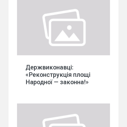
Держвиконавці:
«Реконструкція площі
Народної — законна!»