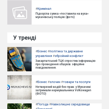
#
Кримінал
Підозріла сумка «поставила на вуха»
мукачівську поліцію (фото)
У тренді
#
Бізнес
#
політика та державне
управління
#
збройний конфлікт
Закарпатський ТЦК спростив інформацію
про проведення обшуків: офіційне
повідомлення.
#
Бізнес
#
злочин
#
товари та послуги
Нетверезий водій без прав: у Мукачеві
затримали кермувальника Volkswagen
(ФОТО)
#
Погода
#
Навколишнє середовище
#
Технології