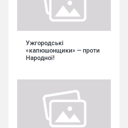
Ужгородські
«капюшонщики» — проти
Народної!