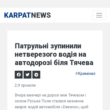
KARPAT
NEWS
Патрульні зупинили
нетверезого водія на
автодорозі біля Тячева
#
Кримінал
2,9 проміле
Вчора ввечері на дорозі між Тячевом і
селом Руське Поле сталася незначна
аварія: водій автомобіля «Daеwoo», щоб