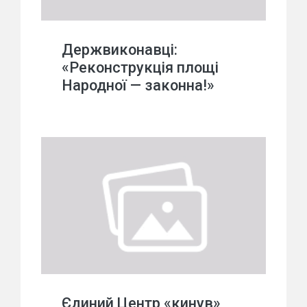
Держвиконавці:
«Реконструкція площі
Народної — законна!»
Єдиний Центр «кинув»