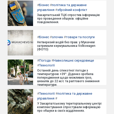
#
Бізнес
#
політика та державне
управління
#
збройний конфлікт
Закарпатський ТЦК спростив інформацію
про проведення обшуків: офіційне
повідомлення.
#
Бізнес
#
злочин
#
товари та послуги
Нетверезий водій без прав: у Мукачеві
затримали кермувальника Volkswagen
(ФОТО)
#
Погода
#
Навколишнє середовище
#
Технології
Останній день спекотної погоди з
температурою +39°: Діденко зробила
попередження щодо можливих гроз,
шквалів до 22 м/с та раптового зниження
температури.
#
Технології
#
політика та державне
управління
#
У Закарпатському територіальному центрі
комплектування спростували інформацію
про обшуки в своїх відділеннях.