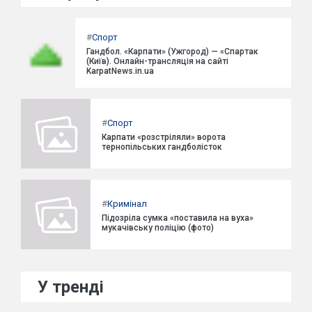
#
Спорт
Гандбол. «Карпати» (Ужгород) — «Спартак
(Київ). Онлайн-трансляція на сайті
KarpatNews.in.ua
#
Спорт
Карпати «розстріляли» ворота
тернопільських гандболісток
#
Кримінал
Підозріла сумка «поставила на вуха»
мукачівську поліцію (фото)
У тренді