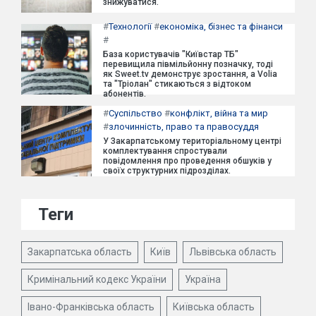
знижуватися.
#
Технології
#
економіка, бізнес та фінанси
#
База користувачів "Київстар ТБ"
перевищила півмільйонну позначку, тоді
як Sweet.tv демонструє зростання, а Volia
та "Тріолан" стикаються з відтоком
абонентів.
#
Суспільство
#
конфлікт, війна та мир
#
злочинність, право та правосуддя
У Закарпатському територіальному центрі
комплектування спростували
повідомлення про проведення обшуків у
своїх структурних підрозділах.
Теги
Закарпатська область
Київ
Львівська область
Кримінальний кодекс України
Україна
Івано-Франківська область
Київська область