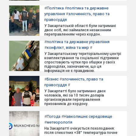
#
Політика
#
політика та державне
управління
#
злочинність, право та
правосуддя
У Закарпатській області були затримані
двоє осіб, які займалися незаконним
переправленням через кордон.
#
політика та державне управління
#
конфлікт, війна та мир
#
У Закарпатському територіальному центрі
комплектування та соціальної підтримки
спростовують чутки про обшуки у своїх
підрозділах, зазначаючи, що ця
інформація не є правдивою.
#
Бізнес
#
злочинність, право та
правосуддя
#
У Закарпатті було затримано двох
чоловіків, які за 10 тисяч доларів
організовували переправлення
призовників до кордону.
#
Погода
#
Навколишнє середовище
#
метеорологія
На Закарпатті очікується похолодання:
після спекотних +38° температура почне