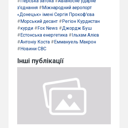
#
Перська затока
#
Авіаносне ударне
з'єднання
#
Міжнародний аеропорт
«Донецьк» імені Сергія Прокоф'єва
#
Морський десант
#
Регіон Курдистан
#
курди
#
Fox News
#
Джордж Буш
#
Естонська енергетика
#
Ільхам Алієв
#
Антоніу Коста
#
Еммануель Макрон
#
Новини CBC
Інші публікації