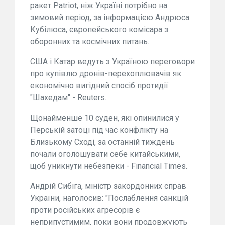
ракет Patriot, ніж Україні потрібно на
зимовий період, за інформацією Андрюса
Кубілюса, європейського комісара з
оборонних та космічних питань.
США і Катар ведуть з Україною переговори
про купівлю дронів-перехоплювачів як
економічно вигідний спосіб протидії
"Шахедам" - Reuters.
Щонайменше 10 суден, які опинилися у
Перській затоці під час конфлікту на
Близькому Сході, за останній тиждень
почали оголошувати себе китайськими,
щоб уникнути небезпеки - Financial Times.
Андрій Сибіга, міністр закордонних справ
України, наголосив: "Послаблення санкцій
проти російських агресорів є
неприпустимим, поки вони продовжують