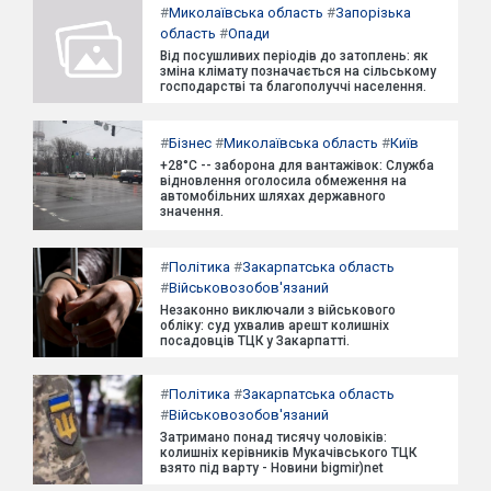
#
Миколаївська область
#
Запорізька
область
#
Опади
Від посушливих періодів до затоплень: як
зміна клімату позначається на сільському
господарстві та благополуччі населення.
#
Бізнес
#
Миколаївська область
#
Київ
+28°C -- заборона для вантажівок: Служба
відновлення оголосила обмеження на
автомобільних шляхах державного
значення.
#
Політика
#
Закарпатська область
#
Військовозобов'язаний
Незаконно виключали з військового
обліку: суд ухвалив арешт колишніх
посадовців ТЦК у Закарпатті.
#
Політика
#
Закарпатська область
#
Військовозобов'язаний
Затримано понад тисячу чоловіків:
колишніх керівників Мукачівського ТЦК
взято під варту - Новини bigmir)net