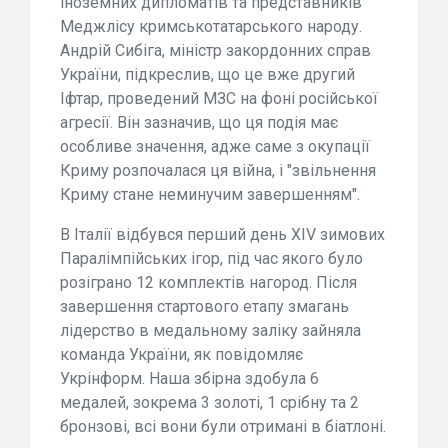
іноземних дипломатів та представників
Меджлісу кримськотатарського народу.
Андрій Сибіга, міністр закордонних справ
України, підкреслив, що це вже другий
Іфтар, проведений МЗС на фоні російської
агресії. Він зазначив, що ця подія має
особливе значення, адже саме з окупації
Криму розпочалася ця війна, і "звільнення
Криму стане неминучим завершенням".
В Італії відбувся перший день XIV зимових
Паралімпійських ігор, під час якого було
розіграно 12 комплектів нагород. Після
завершення стартового етапу змагань
лідерство в медальному заліку зайняла
команда України, як повідомляє
Укрінформ. Наша збірна здобула 6
медалей, зокрема 3 золоті, 1 срібну та 2
бронзові, всі вони були отримані в біатлоні.