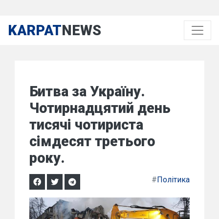
KARPAT
NEWS
Битва за Україну.
Чотирнадцятий день
тисячі чотириста
сімдесят третього
року.
#
Політика