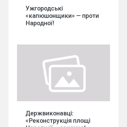
Ужгородські
«капюшонщики» — проти
Народної!
Держвиконавці:
«Реконструкція площі