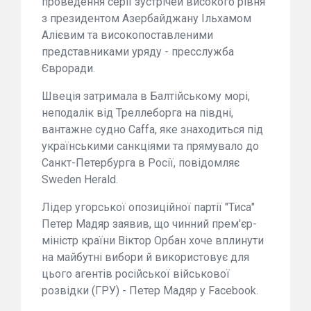
проведення серії зустрічей високого рівня
з президентом Азербайджану Ільхамом
Алієвим та високопоставленими
представниками уряду - пресслужба
Євроради.
Швеція затримала в Балтійському морі,
неподалік від Треллеборга на півдні,
вантажне судно Caffa, яке знаходиться під
українськими санкціями та прямувало до
Санкт-Петербурга в Росії, повідомляє
Sweden Herald.
Лідер угорської опозиційної партії "Тиса"
Петер Мадяр заявив, що чинний прем'єр-
міністр країни Віктор Орбан хоче вплинути
на майбутні вибори й використовує для
цього агентів російської військової
розвідки (ГРУ) - Петер Мадяр у Facebook.