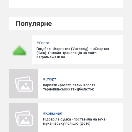
Популярне
#
Спорт
Гандбол. «Карпати» (Ужгород) — «Спартак
(Київ). Онлайн-трансляція на сайті
KarpatNews.in.ua
#
Спорт
Карпати «розстріляли» ворота
тернопільських гандболісток
#
Кримінал
Підозріла сумка «поставила на вуха»
мукачівську поліцію (фото)