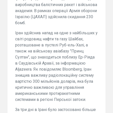
виробництва балістичних ракет і військова
академія. В рамках операції Армія оборони
Ізраїлю (ЦАХАЛ) здійснила скидання 230
бомб.
Іран здійснив напад на одне з найбільших у
світі родовищ нафти та газу Шайбах,
розташоване в пустелі Руб-ель-Халі, а
також на військову авіабазу "Принц
Султан", що знаходиться поблизу Ер-Ріяда
в Саудівській Аравії, за інформацією
Aljazeera. Як повідомляє Bloomberg, Іран
знищив важливу радіолокаційну систему
вартістю 300 мільйонів доларів, яка була
критично важливою для управління
американськими протиракетними
системами в регіоні Перської затоки.
За три дні в Ірані було застосовано більше