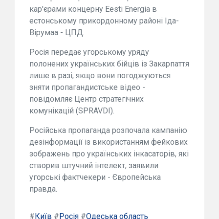
кар'єрами концерну Eesti Energia в
естонському прикордонному районі Іда-
Вірумаа - ЦПД.
Росія передає угорському уряду
полонених українських бійців із Закарпаття
лише в разі, якщо вони погоджуються
зняти пропагандистське відео -
повідомляє Центр стратегічних
комунікацій (SPRAVDI).
Російська пропаганда розпочала кампанію
дезінформації із використанням фейкових
зображень про українських інкасаторів, які
створив штучний інтелект, заявили
угорські фактчекери - Європейська
правда.
#
Київ
#
Росія
#
Одеська область