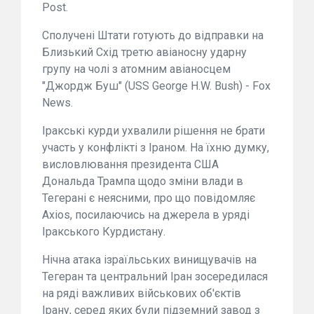
Post.
Сполучені Штати готують до відправки на
Близький Схід третю авіаносну ударну
групу на чолі з атомним авіаносцем
"Джордж Буш" (USS George H.W. Bush) - Fox
News.
Іракські курди ухвалили рішення не брати
участь у конфлікті з Іраном. На їхню думку,
висловлювання президента США
Дональда Трампа щодо зміни влади в
Тегерані є неясними, про що повідомляє
Axios, посилаючись на джерела в уряді
Іракського Курдистану.
Нічна атака ізраїльських винищувачів на
Тегеран та центральний Іран зосередилася
на ряді важливих військових об'єктів
Ірану, серед яких були підземний завод з