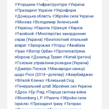
#
Угорщина
#
Інфраструктура
#
Україна
#
Президент України
#
Укрінформ
#
Донецька область
#
Збройні сили України
#
Москва
#
Володимир Зеленський
#
Українці
#
Європа
#
Швеція
#
Харків
#
Facebook
#
Міністерство закордонних
справ (Україна)
#
Безпілотний літальний
апарат
#
Запоріжжя
#
Угорці
#
Авіабаза
#
Іран
#
Віктор Орбан
#
Протиповітряна
оборона
#
Дональд Трамп
#
Китай (регіон)
#
Головне управління розвідки (Україна)
#
Дмитро Пєсков
#
Міжнародні санкції
щодо Росії (2014—дотепер)
#
Азербайджан
#
Віталій Кличко
#
Близький Схід
#
Генеральний штаб Збройних сил України
#
Дрон
#
Ер-Ріяд
#
Перша світова війна
#
Bloomberg L.P.
#
Ракета
#
Збройні сили
Ізраїлю
#
Президент Ірану
#
Тегеран