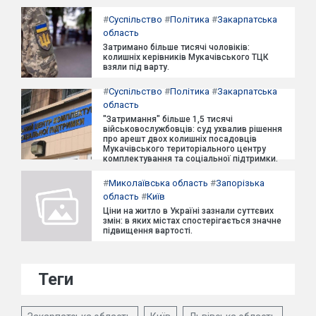
#
Суспільство
#
Політика
#
Закарпатська
область
Затримано більше тисячі чоловіків:
колишніх керівників Мукачівського ТЦК
взяли під варту.
#
Суспільство
#
Політика
#
Закарпатська
область
"Затримання" більше 1,5 тисячі
військовослужбовців: суд ухвалив рішення
про арешт двох колишніх посадовців
Мукачівського територіального центру
комплектування та соціальної підтримки.
#
Миколаївська область
#
Запорізька
область
#
Київ
Ціни на житло в Україні зазнали суттєвих
змін: в яких містах спостерігається значне
підвищення вартості.
Теги