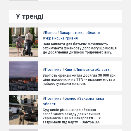
У тренді
#
Бізнес
#
Закарпатська область
#
Українська гривня
Нові виплати для батьків: можливість
отримувати фінансову допомогу щомісяця
до досягнення дитиною трирічного віку.
#
Політика
#
Київ
#
Львівська область
Вартість оренди житла досягла 30 000 грн:
ціни підскочили на 11% -- вказано міста з
найдоступнішим житлом.
#
Політика
#
Бізнес
#
Закарпатська
область
Суд виніс рішення про обрання
запобіжного заходу для колишніх
керівників ТЦК на Закарпатті — їх
затримали під варту. - Завтра.UA