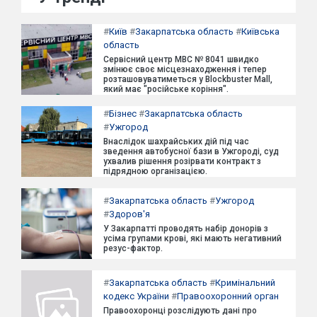
#
Київ
#
Закарпатська область
#
Київська
область
Сервісний центр МВС № 8041 швидко
змінює своє місцезнаходження і тепер
розташовуватиметься у Blockbuster Mall,
який має "російське коріння".
#
Бізнес
#
Закарпатська область
#
Ужгород
Внаслідок шахрайських дій під час
зведення автобусної бази в Ужгороді, суд
ухвалив рішення розірвати контракт з
підрядною організацією.
#
Закарпатська область
#
Ужгород
#
Здоров'я
У Закарпатті проводять набір донорів з
усіма групами крові, які мають негативний
резус-фактор.
#
Закарпатська область
#
Кримінальний
кодекс України
#
Правоохоронний орган
Правоохоронці розслідують дані про