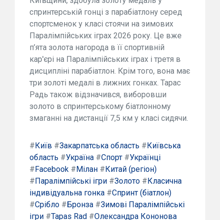
Київщини, здобула золоту медаль у
спринтерській гонці з парабіатлону серед
спортсменок у класі стоячи на зимових
Паралімпійських іграх 2026 року. Це вже
п’ята золота нагорода в її спортивній
кар'єрі на Паралімпійських іграх і третя в
дисципліні парабіатлон. Крім того, вона має
три золоті медалі в лижних гонках. Тарас
Радь також відзначився, виборовши
золото в спринтерському біатлонному
змаганні на дистанції 7,5 км у класі сидячи.
#
Київ
#
Закарпатська область
#
Київська
область
#
Україна
#
Спорт
#
Українці
#
Facebook
#
Мілан
#
Китай (регіон)
#
Паралімпійські ігри
#
Золото
#
Класична
індивідуальна гонка
#
Спринт (біатлон)
#
Срібло
#
Бронза
#
Зимові Паралімпійські
ігри
#
Тарas Rad
#
Олександра Кононова