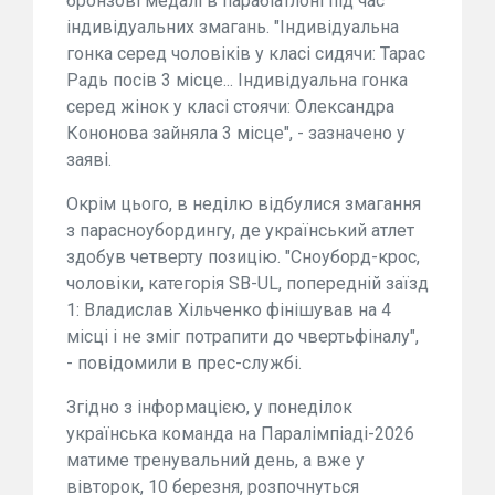
бронзові медалі в парабіатлоні під час
індивідуальних змагань. "Індивідуальна
гонка серед чоловіків у класі сидячи: Тарас
Радь посів 3 місце... Індивідуальна гонка
серед жінок у класі стоячи: Олександра
Кононова зайняла 3 місце", - зазначено у
заяві.
Окрім цього, в неділю відбулися змагання
з парасноубордингу, де український атлет
здобув четверту позицію. "Сноуборд-крос,
чоловіки, категорія SB-UL, попередній заїзд
1: Владислав Хільченко фінішував на 4
місці і не зміг потрапити до чвертьфіналу",
- повідомили в прес-службі.
Згідно з інформацією, у понеділок
українська команда на Паралімпіаді-2026
матиме тренувальний день, а вже у
вівторок, 10 березня, розпочнуться