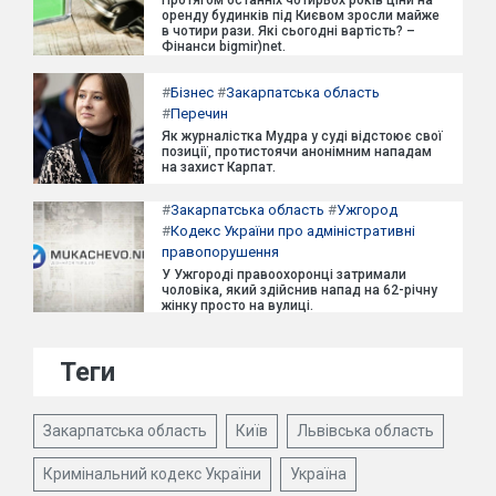
оренду будинків під Києвом зросли майже
в чотири рази. Які сьогодні вартість? –
Фінанси bigmir)net.
#
Бізнес
#
Закарпатська область
#
Перечин
Як журналістка Мудра у суді відстоює свої
позиції, протистоячи анонімним нападам
на захист Карпат.
#
Закарпатська область
#
Ужгород
#
Кодекс України про адміністративні
правопорушення
У Ужгороді правоохоронці затримали
чоловіка, який здійснив напад на 62-річну
жінку просто на вулиці.
Теги
Закарпатська область
Київ
Львівська область
Кримінальний кодекс України
Україна