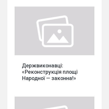
Держвиконавці:
«Реконструкція площі
Народної — законна!»