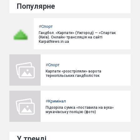
Популярне
#
Спорт
Гандбол. «Карпати» (Ужгород) — «Спартак
(Київ). Онлайн-трансляція на сайті
KarpatNews.in.ua
#
Спорт
Карпати «розстріляли» ворота
тернопільських гандболісток
#
Кримінал
Підозріла сумка «поставила на вуха»
мукачівську поліцію (фото)
У тренді