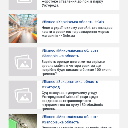
жорстоке ставлення до поні в парку
Ужгорода.
#
Бізнес
#
Харківська область
#
Київ
Нове в українському ритейлі: хто вкладає
кошти в розвиток та розширення мереж
магазинів -- Delo.ua
#
Бізнес
#
Миколаївська область
#
Запорізька область
Вартість оренди цього житла стрімко
зросла майже в чотири рази: за що
потрібно буде викласти більше 100 тисяч
гривень?
#
Бізнес
#
Закарпатська область
#
Ужгород
Суд скасував суперечливу угоду
Ужгородської міської ради щодо
зведення автотранспортного
підприємства на суму 150 мільйонів
гривень.
#
Бізнес
#
Миколаївська область
#
Запорізька область
Протягом останніх чотирьох років ціни на