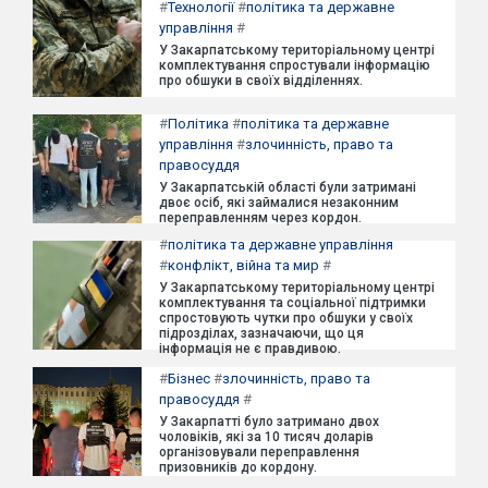
#
Технології
#
політика та державне
управління
#
У Закарпатському територіальному центрі
комплектування спростували інформацію
про обшуки в своїх відділеннях.
#
Політика
#
політика та державне
управління
#
злочинність, право та
правосуддя
У Закарпатській області були затримані
двоє осіб, які займалися незаконним
переправленням через кордон.
#
політика та державне управління
#
конфлікт, війна та мир
#
У Закарпатському територіальному центрі
комплектування та соціальної підтримки
спростовують чутки про обшуки у своїх
підрозділах, зазначаючи, що ця
інформація не є правдивою.
#
Бізнес
#
злочинність, право та
правосуддя
#
У Закарпатті було затримано двох
чоловіків, які за 10 тисяч доларів
організовували переправлення
призовників до кордону.