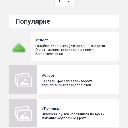
1
2
Популярне
#
Спорт
Гандбол. «Карпати» (Ужгород) — «Спартак
(Київ). Онлайн-трансляція на сайті
KarpatNews.in.ua
#
Спорт
Карпати «розстріляли» ворота
тернопільських гандболісток
#
Кримінал
Підозріла сумка «поставила на вуха»
мукачівську поліцію (фото)