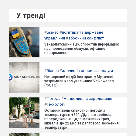
У тренді
#
Бізнес
#
політика та державне
управління
#
збройний конфлікт
Закарпатський ТЦК спростив інформацію
про проведення обшуків: офіційне
повідомлення.
#
Бізнес
#
злочин
#
товари та послуги
Нетверезий водій без прав: у Мукачеві
затримали кермувальника Volkswagen
(ФОТО)
#
Погода
#
Навколишнє середовище
#
Технології
Останній день спекотної погоди з
температурою +39°: Діденко зробила
попередження щодо можливих гроз,
шквалів до 22 м/с та раптового зниження
температури.