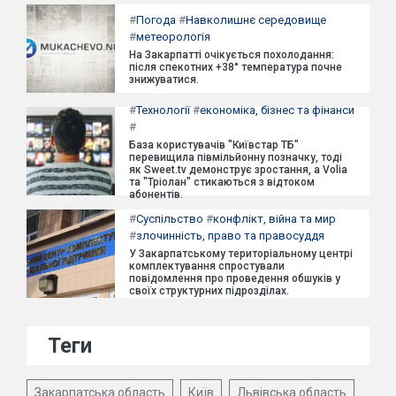
#
Погода
#
Навколишнє середовище
#
метеорологія
На Закарпатті очікується похолодання:
після спекотних +38° температура почне
знижуватися.
#
Технології
#
економіка, бізнес та фінанси
#
База користувачів "Київстар ТБ"
перевищила півмільйонну позначку, тоді
як Sweet.tv демонструє зростання, а Volia
та "Тріолан" стикаються з відтоком
абонентів.
#
Суспільство
#
конфлікт, війна та мир
#
злочинність, право та правосуддя
У Закарпатському територіальному центрі
комплектування спростували
повідомлення про проведення обшуків у
своїх структурних підрозділах.
Теги
Закарпатська область
Київ
Львівська область